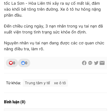
tốc La Sơn - Hòa Liên thì xảy ra sự cố mất lái, đâm
Photo
Infographic
vào khối bê tông trên đường. Xe ô tô hư hỏng nặng
phần đầu.
Video
Shorts video
Đến chiều cùng ngày, 3 nạn nhân trong vụ tai nạn đã
xuất viện trong tình trạng sức khỏe ổn định.
VTV Money
VTV Thể thao
Nguyên nhân vụ tai nạn đang được các cơ quan chức
năng điều tra, làm rõ.
VTV Sức khoẻ
Bất động sản
0
0
Thị trường 24h
Tấm lòng Việt
VTV4
Vươn mình bằng AI
Từ khóa:
Trung tâm y tế
xe ô tô
VTV9
VTV8
Bình luận
(
0
)
Liên hệ tòa soạn
English