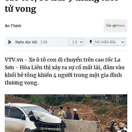
Chính trị
tử vong
Truyền hình
Văn hóa - Giải trí
Xã hội
Y tế
An Thịnh
Đời sống
Pháp luật
Công nghệ
Nghe đọc bài
1:06
Giáo dục
Y tế
VTV.vn - Xe ô tô con di chuyển trên cao tốc La
Sơn - Hòa Liên thì xảy ra sự cố mất lái, đâm vào
Thế giới
khối bê tông khiến 4 người trong một gia đình
Tin tức
thương vong.
Kinh tế
Thế giới đó đây
Tài chính
Dữ liệu và đời sống
Câu chuyện quốc tế
Thị trường
Truyền hình
Góc doanh nghiệp