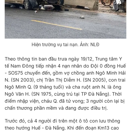
Phim VTV
Giải trí
Hậu trường
Điện ảnh
Đời sống
Nhân vật
Âm nhạc
Du lịch
Khán giả
Giáo dục
Sao
Hiện trường vụ tai nạn. Ảnh: NLĐ
Làm đẹp
Giải sao mai
Tuyển sinh
Công nghệ
Theo thông tin ban đầu trưa ngày 19/12, Trung tâm Y
Chất lượng cuộc sống
Học trực tuyến
tế Nam Đông tiếp nhận 4 nạn nhân do Đội 0 đồng Huế
Hitech Công nghệ tương lai
- SOS75 chuyển đến, gồm vợ chồng anh Ngô Minh Hải
Giao lưu trực tuyến
N. (SN 2003), chị Trần Thị Diễm H. (SN 2005), con trai
Sản phẩm
Ngô Minh Q. (9 tháng tuổi) và cha ruột anh N. là ông
Lịch phát sóng
Thị trường
Ngô Văn H. (SN 1975, cùng trú tại TP Đà Nẵng). Thời
điểm nhập viện, cháu Q. đã tử vong; 3 người còn lại bị
Tư vấn
chấn thương phần mềm và đang được điều trị.
Chuyên mục khác
Trước đó, cả 4 người đi trên một ô tô con lưu thông
Emagazine
Podcast
theo hướng Huế - Đà Nẵng. Khi đến đoạn Km13 cao