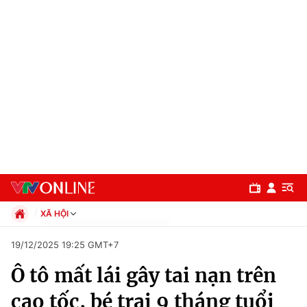
XÃ HỘI
Chính trị
19/12/2025 19:25 GMT+7
Xã hội
Ô tô mất lái gây tai nạn trên
Pháp luật
Chuyên mục
Kinh tế
cao tốc, bé trai 9 tháng tuổi
Thể thao