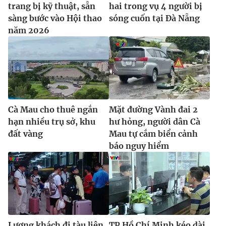
trang bị kỹ thuật, sẵn
hai trong vụ 4 người bị
Ðiện thoại Thời báo VTV:
024.66 897 897
sàng bước vào Hội thao
sóng cuốn tại Đà Nẵng
Email:
toasoan@vtv.vn
năm 2026
Liên hệ quảng cáo:
024-7300.7108
Cà Mau cho thuê ngắn
Mặt đường Vành đai 2
hạn nhiều trụ sở, khu
hư hỏng, người dân Cà
đất vàng
Mau tự cắm biển cảnh
báo nguy hiểm
® Cấm sao chép dưới mọi hình thức nếu không có sự chấp
thuận bằng văn bản. Ghi rõ nguồn VTV.vn khi phát hành lại
thông tin từ website này.
Lượng khách đi tàu liên
TP Hồ Chí Minh kéo dài