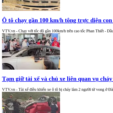
Ô tô chạy gần 100 km/h tông trực diện con
VTV.vn - Chạy với tốc độ gần 100km/h trên cao tốc Phan Thiết - Dầu
Tạm giữ tài xế và chủ xe liên quan vụ cháy
VTV.vn - Tài xế điều khiển xe ô tô bị cháy làm 2 người tử vong ở Đ