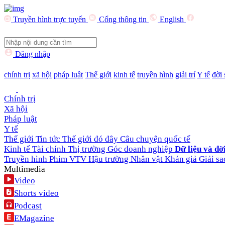
Truyền hình trực tuyến
Cổng thông tin
English
Đăng nhập
chính trị
xã hội
pháp luật
Thế giới
kinh tế
truyền hình
giải trí
Y tế
đời
Chính trị
Xã hội
Pháp luật
Y tế
Thế giới
Tin tức
Thế giới đó đây
Câu chuyện quốc tế
Kinh tế
Tài chính
Thị trường
Góc doanh nghiệp
Dữ liệu và đờ
Truyền hình
Phim VTV
Hậu trường
Nhân vật
Khán giả
Giải sa
Multimedia
Video
Shorts video
Podcast
EMagazine