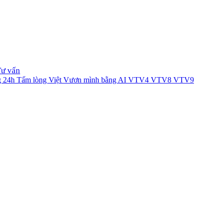
Tư vấn
g 24h
Tấm lòng Việt
Vươn mình bằng AI
VTV4
VTV8
VTV9