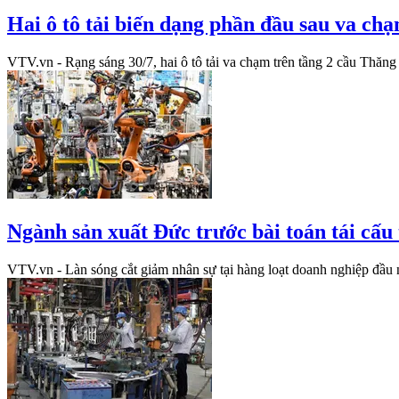
Hai ô tô tải biến dạng phần đầu sau va ch
VTV.vn - Rạng sáng 30/7, hai ô tô tải va chạm trên tầng 2 cầu Thăng
Ngành sản xuất Đức trước bài toán tái cấu
VTV.vn - Làn sóng cắt giảm nhân sự tại hàng loạt doanh nghiệp đầu 