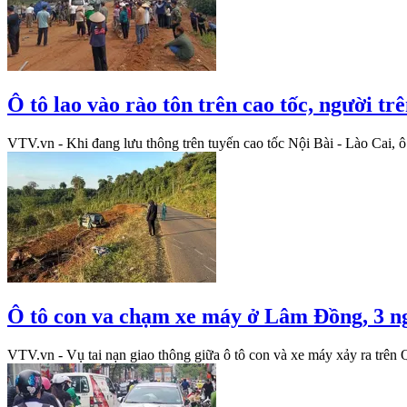
Ô tô lao vào rào tôn trên cao tốc, người tr
VTV.vn - Khi đang lưu thông trên tuyến cao tốc Nội Bài - Lào Cai, ô
Ô tô con va chạm xe máy ở Lâm Đồng, 3 ng
VTV.vn - Vụ tai nạn giao thông giữa ô tô con và xe máy xảy ra trên