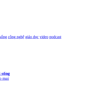
 sống
công nghệ
giáo dục
video
podcast
i sống
o mai