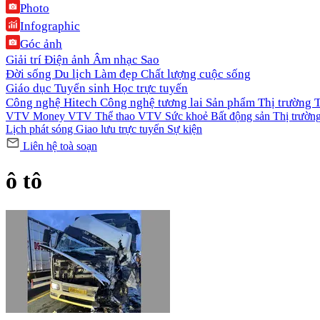
Photo
Infographic
Góc ảnh
Giải trí
Điện ảnh
Âm nhạc
Sao
Đời sống
Du lịch
Làm đẹp
Chất lượng cuộc sống
Giáo dục
Tuyển sinh
Học trực tuyến
Công nghệ
Hitech Công nghệ tương lai
Sản phẩm
Thị trường
VTV Money
VTV Thể thao
VTV Sức khoẻ
Bất động sản
Thị trườn
Lịch phát sóng
Giao lưu trực tuyến
Sự kiện
Liên hệ toà soạn
ô tô