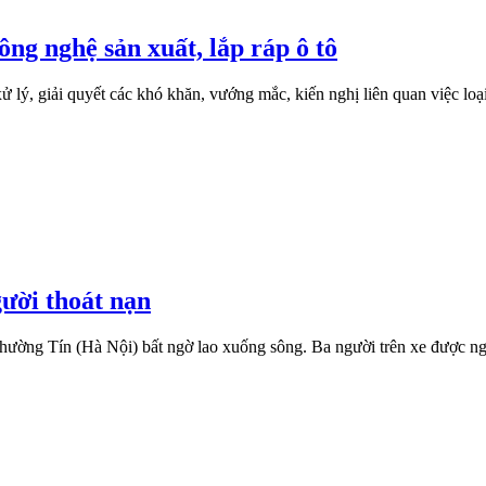
ng nghệ sản xuất, lắp ráp ô tô
ý, giải quyết các khó khăn, vướng mắc, kiến nghị liên quan việc loại b
gười thoát nạn
ường Tín (Hà Nội) bất ngờ lao xuống sông. Ba người trên xe được ngư