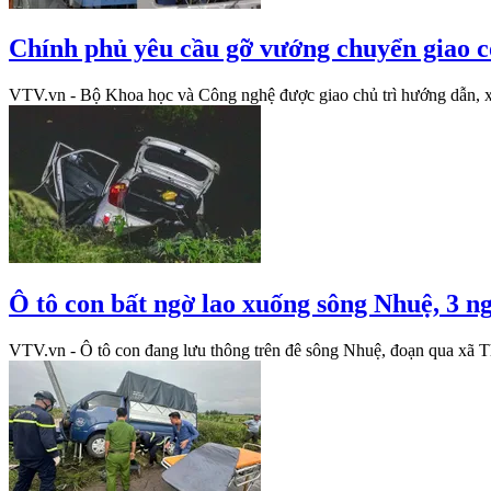
Chính phủ yêu cầu gỡ vướng chuyển giao cô
VTV.vn - Bộ Khoa học và Công nghệ được giao chủ trì hướng dẫn, xử l
Ô tô con bất ngờ lao xuống sông Nhuệ, 3 n
VTV.vn - Ô tô con đang lưu thông trên đê sông Nhuệ, đoạn qua xã Th