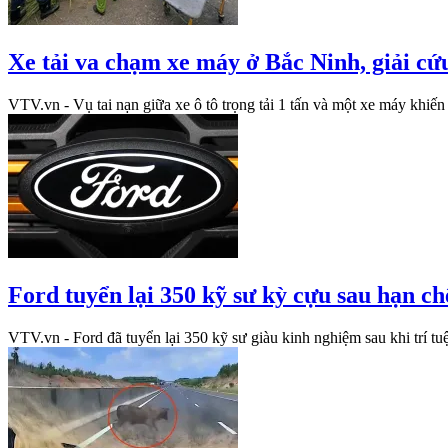
Xe tải va chạm xe máy ở Bắc Ninh, giải cứ
VTV.vn - Vụ tai nạn giữa xe ô tô trọng tải 1 tấn và một xe máy khiến 
Ford tuyển lại 350 kỹ sư kỳ cựu sau hạn ch
VTV.vn - Ford đã tuyển lại 350 kỹ sư giàu kinh nghiệm sau khi trí t