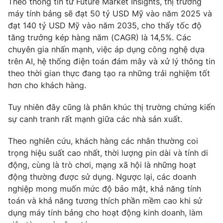
Theo thông tin từ Future Market Insights, thị trường
Ðiện thoại Thời báo VTV:
024.66 897 897
máy tính bảng sẽ đạt 50 tỷ USD Mỹ vào năm 2025 và
Email:
toasoan@vtv.vn
đạt 140 tỷ USD Mỹ vào năm 2035, cho thấy tốc độ
Liên hệ quảng cáo:
024-7300.7108
tăng trưởng kép hàng năm (CAGR) là 14,5%. Các
chuyên gia nhấn mạnh, việc áp dụng công nghệ dựa
trên AI, hệ thống điện toán đám mây và xử lý thông tin
theo thời gian thực đang tạo ra những trải nghiệm tốt
hơn cho khách hàng.
Tuy nhiên đây cũng là phân khúc thị trường chứng kiến
sự canh tranh rất mạnh giữa các nhà sản xuất.
Theo nghiên cứu, khách hàng các nhân thường coi
trọng hiệu suất cao nhất, thời lượng pin dài và tính di
động, cùng là trò chơi, mạng xã hội là những hoạt
® Cấm sao chép dưới mọi hình thức nếu không có sự chấp
động thường được sử dụng. Ngược lại, các doanh
thuận bằng văn bản. Ghi rõ nguồn VTV.vn khi phát hành lại
nghiệp mong muốn mức độ bảo mật, khả năng tính
thông tin từ website này.
toán và khả năng tương thích phần mềm cao khi sử
dụng máy tính bảng cho hoạt động kinh doanh, làm