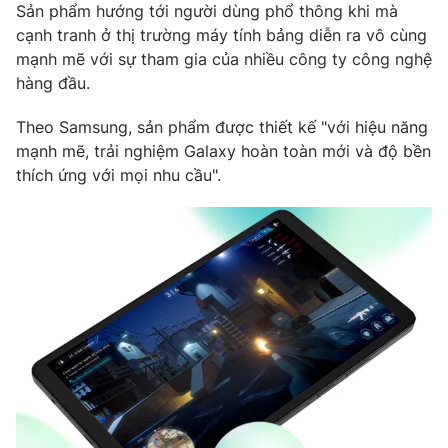
Phim VTV
Sản phẩm hướng tới người dùng phổ thông khi mà
Giải trí
cạnh tranh ở thị trường máy tính bảng diễn ra vô cùng
Hậu trường
mạnh mẽ với sự tham gia của nhiều công ty công nghệ
Điện ảnh
Đời sống
hàng đầu.
Nhân vật
Âm nhạc
Du lịch
Khán giả
Theo Samsung, sản phẩm được thiết kế "với hiệu năng
Giáo dục
Sao
mạnh mẽ, trải nghiệm Galaxy hoàn toàn mới và độ bền
Làm đẹp
Giải sao mai
thích ứng với mọi nhu cầu".
Tuyển sinh
Công nghệ
Chất lượng cuộc sống
Học trực tuyến
Hitech Công nghệ tương lai
Giao lưu trực tuyến
Sản phẩm
Lịch phát sóng
Thị trường
Tư vấn
Chuyên mục khác
Emagazine
Podcast