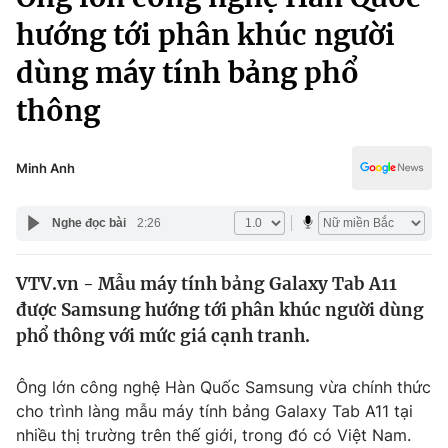
Chính trị
Truyền hình
hướng tới phân khúc người
Văn hóa - Giải trí
Xã hội
dùng máy tính bảng phổ
Y tế
Đời sống
thông
Pháp luật
Công nghệ
Giáo dục
Minh Anh
Y tế
Nghe đọc bài
2:26
Thế giới
Tin tức
VTV.vn - Mẫu máy tính bảng Galaxy Tab A11
Kinh tế
được Samsung hướng tới phân khúc người dùng
Thế giới đó đây
phổ thông với mức giá cạnh tranh.
Tài chính
Dữ liệu và đời sống
Câu chuyện quốc tế
Thị trường
Ông lớn công nghệ Hàn Quốc Samsung vừa chính thức
cho trình làng mẫu máy tính bảng Galaxy Tab A11 tại
Truyền hình
Góc doanh nghiệp
nhiều thị trường trên thế giới, trong đó có Việt Nam.