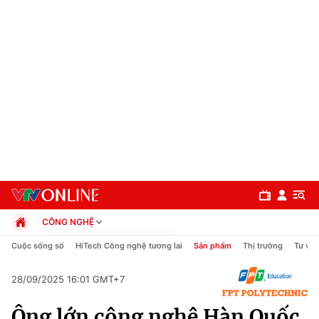
CÔNG NGHỆ
Chính trị
Cuộc sống số
HiTech Công nghệ tương lai
Sản phẩm
Thị trường
Tư vấn
Xã hội
Pháp luật
28/09/2025 16:01 GMT+7
Chuyên mục
Kinh tế
Ông lớn công nghệ Hàn Quốc
Thể thao