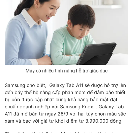
THỜI BÁO VTV
Theo dõi báo trên
Máy có nhiều tính năng hỗ trợ giáo dục
Cơ quan chủ quản:
Đài Truyền hình Việt Nam
Cơ quan báo chí:
Thời báo VTV
Samsung cho biết, Galaxy Tab A11 sẽ được hỗ trợ lên
Giấy phép hoạt động báo in và báo điện tử số 483/GP-BTTTT
đến bảy thế hệ nâng cấp phần mềm để đảm bảo thiết
cấp ngày 29/12/2023
bị luôn được cập nhật cùng khả năng bảo mật đạt
Tổng Biên tập:
Vũ Thanh Thủy
chuẩn doanh nghiệp với Samsung Knox… Galaxy Tab
A11 đã mở bán từ ngày 26/9 với hai tùy chọn màu sắc
Phó Tổng Biên tập:
Nguyễn Thị Mỹ Hạnh, Phạm Quốc Thắng,
Nguyễn Trọng Ninh
xám và bạc với giá từ khởi điểm từ 3.990.000 đồng
Tổng đài VTV:
024.38 355 931 - 024.38 355 932