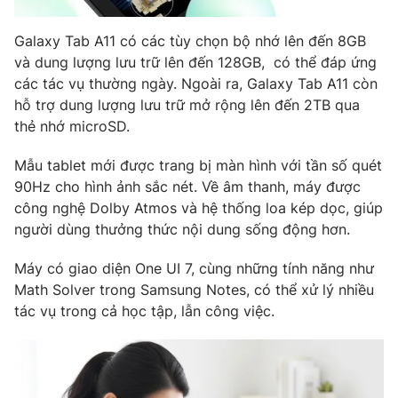
Photo
Infographic
Galaxy Tab A11 có các tùy chọn bộ nhớ lên đến 8GB
và dung lượng lưu trữ lên đến 128GB, có thể đáp ứng
Video
Shorts video
các tác vụ thường ngày. Ngoài ra, Galaxy Tab A11 còn
hỗ trợ dung lượng lưu trữ mở rộng lên đến 2TB qua
thẻ nhớ microSD.
VTV Money
VTV Thể thao
Mẫu tablet mới được trang bị màn hình với tần số quét
VTV Sức khoẻ
Bất động sản
90Hz cho hình ảnh sắc nét. Về âm thanh, máy được
công nghệ Dolby Atmos và hệ thống loa kép dọc, giúp
người dùng thưởng thức nội dung sống động hơn.
Thị trường 24h
Tấm lòng Việt
Máy có giao diện One UI 7, cùng những tính năng như
VTV4
Vươn mình bằng AI
Math Solver trong Samsung Notes, có thể xử lý nhiều
tác vụ trong cả học tập, lẫn công việc.
VTV9
VTV8
Liên hệ tòa soạn
English