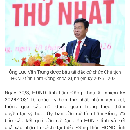
Giao lưu trực tuyến
Sản phẩm
Lịch phát sóng
Thị trường
Tư vấn
Chuyên mục khác
Emagazine
Podcast
Photo
Infographic
Ông Lưu Văn Trung được bầu tái đắc cử chức Chủ tịch
HĐND tỉnh Lâm Đồng khóa XI, nhiệm kỳ 2026 - 2031.
Video
Shorts video
Ngày 30/3, HĐND tỉnh Lâm Đồng khóa XI, nhiệm kỳ
VTV Money
VTV Thể thao
2026-2031 tổ chức kỳ họp thứ nhất nhằm xem xét,
thông qua các nội dung quan trọng theo thẩm
quyền.Tại kỳ họp, Ủy ban bầu cử tỉnh Lâm Đồng đã
VTV Sức khoẻ
Bất động sản
báo cáo kết quả bầu cử đại biểu HĐND tỉnh và kết
quả xác nhận tư cách đại biểu. Đồng thời, HĐND tỉnh