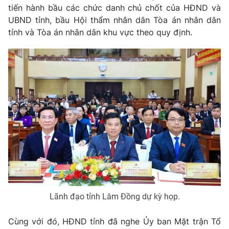
Thị trường 24h
Tấm lòng Việt
tiến hành bầu các chức danh chủ chốt của HĐND và
UBND tỉnh, bầu Hội thẩm nhân dân Tòa án nhân dân
tỉnh và Tòa án nhân dân khu vực theo quy định.
VTV4
Vươn mình bằng AI
VTV9
VTV8
Liên hệ tòa soạn
English
THỜI BÁO VTV
Lãnh đạo tỉnh Lâm Đồng dự kỳ họp.
Theo dõi báo trên
Cùng với đó, HĐND tỉnh đã nghe Ủy ban Mặt trận Tổ
Cơ quan chủ quản:
Đài Truyền hình Việt Nam