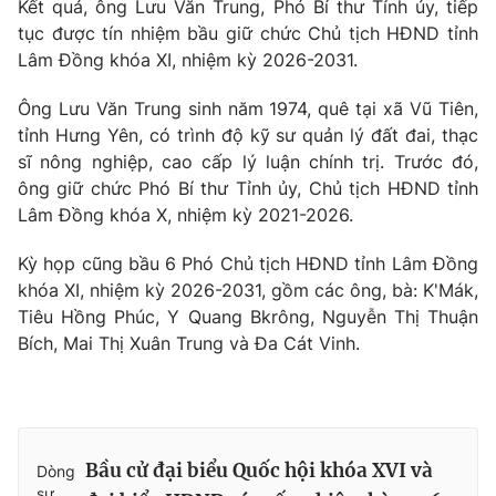
Kết quả, ông Lưu Văn Trung, Phó Bí thư Tỉnh ủy, tiếp
tục được tín nhiệm bầu giữ chức Chủ tịch HĐND tỉnh
Lâm Đồng khóa XI, nhiệm kỳ 2026-2031.
® Cấm sao chép dưới mọi hình thức nếu không có sự chấp
Ông Lưu Văn Trung sinh năm 1974, quê tại xã Vũ Tiên,
thuận bằng văn bản. Ghi rõ nguồn VTV.vn khi phát hành lại
tỉnh Hưng Yên, có trình độ kỹ sư quản lý đất đai, thạc
thông tin từ website này.
sĩ nông nghiệp, cao cấp lý luận chính trị. Trước đó,
ông giữ chức Phó Bí thư Tỉnh ủy, Chủ tịch HĐND tỉnh
Lâm Đồng khóa X, nhiệm kỳ 2021-2026.
Kỳ họp cũng bầu 6 Phó Chủ tịch HĐND tỉnh Lâm Đồng
khóa XI, nhiệm kỳ 2026-2031, gồm các ông, bà: K'Mák,
Tiêu Hồng Phúc, Y Quang Bkrông, Nguyễn Thị Thuận
Bích, Mai Thị Xuân Trung và Đa Cát Vinh.
Bầu cử đại biểu Quốc hội khóa XVI và
Dòng
sự