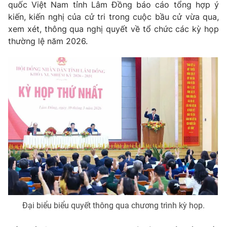
quốc Việt Nam tỉnh Lâm Đồng báo cáo tổng hợp ý
Cơ quan báo chí:
Thời báo VTV
kiến, kiến nghị của cử tri trong cuộc bầu cử vừa qua,
Giấy phép hoạt động báo in và báo điện tử số 483/GP-BTTTT
xem xét, thông qua nghị quyết về tổ chức các kỳ họp
cấp ngày 29/12/2023
thường lệ năm 2026.
Tổng Biên tập:
Vũ Thanh Thủy
Phó Tổng Biên tập:
Nguyễn Thị Mỹ Hạnh, Phạm Quốc Thắng,
Nguyễn Trọng Ninh
Tổng đài VTV:
024.38 355 931 - 024.38 355 932
Ðiện thoại Thời báo VTV:
024.66 897 897
Email:
toasoan@vtv.vn
Liên hệ quảng cáo:
024-7300.7108
Đại biểu biểu quyết thông qua chương trình kỳ họp.