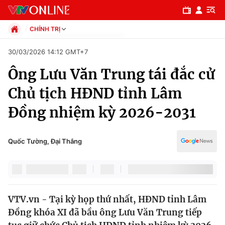
CHÍNH TRỊ
Chính trị
30/03/2026 14:12 GMT+7
Xã hội
Ông Lưu Văn Trung tái đắc cử
Pháp luật
Chuyên mục
Kinh tế
Chủ tịch HĐND tỉnh Lâm
Thể thao
Chính trị
Đồng nhiệm kỳ 2026-2031
Truyền hình
Văn hóa - Giải trí
Xã hội
Y tế
Quốc Tường, Đại Thắng
Đời sống
Pháp luật
Công nghệ
Giáo dục
Y tế
VTV.vn - Tại kỳ họp thứ nhất, HĐND tỉnh Lâm
Đồng khóa XI đã bầu ông Lưu Văn Trung tiếp
Thế giới