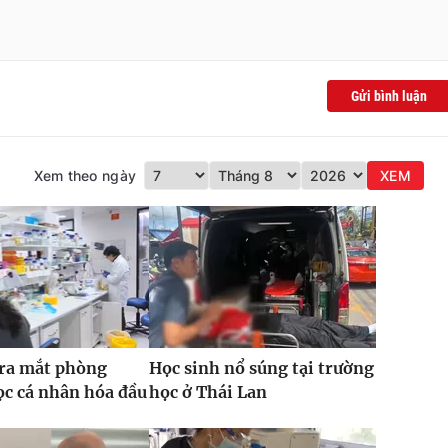
Gửi bình luận
Xem theo ngày
XEM
 ra mắt phòng
Học sinh nổ súng tại trường
c cá nhân hóa đầu
học ở Thái Lan