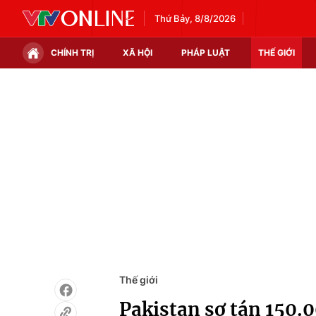
Thứ Bảy, 8/8/2026
CHÍNH TRỊ
XÃ HỘI
PHÁP LUẬT
THẾ GIỚI
Chính trị
Xã hội
Thế giới
Kinh tế
Tin tức
Tài chính
Thế giới đó đây
Thị trường
Câu chuyện quốc tế
Góc doanh nghiệp
Dữ liệu và đời sống
Thế giới
Pakistan sơ tán 150.0