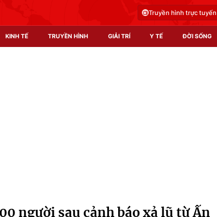
Truyền hình trực tuyến
KINH TẾ
TRUYỀN HÌNH
GIẢI TRÍ
Y TẾ
ĐỜI SỐNG
Pháp luật
Y tế
Truyền hình
Multimedia
Phim VTV
Video
Hậu trường
Shorts video
Nhân vật
Podcast
Khán giả
EMagazine
Giải sao mai
Photo
00 người sau cảnh báo xả lũ từ Ấn
Infographic