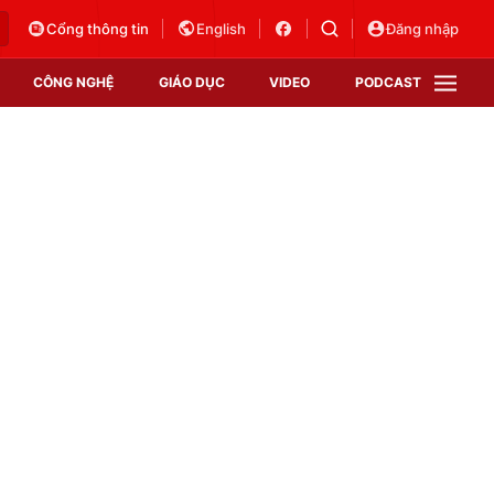
Cổng thông tin
English
Đăng nhập
CÔNG NGHỆ
GIÁO DỤC
VIDEO
PODCAST
VTV Money
VTV Thể thao
VTV Sức khoẻ
Bất động sản
Thị trường 24h
Tấm lòng Việt
Vươn mình bằng AI
VTV4
VTV8
VTV9
Lịch phát sóng
Giao lưu trực tuyến
Sự kiện