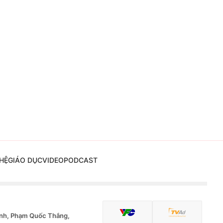
HỆ
GIÁO DỤC
VIDEO
PODCAST
nh, Phạm Quốc Thắng,