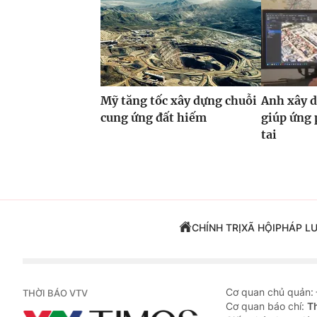
Mỹ tăng tốc xây dựng chuỗi
Anh xây d
cung ứng đất hiếm
giúp ứng 
tai
CHÍNH TRỊ
XÃ HỘI
PHÁP L
Cơ quan chủ quản:
THỜI BÁO VTV
Cơ quan báo chí:
T