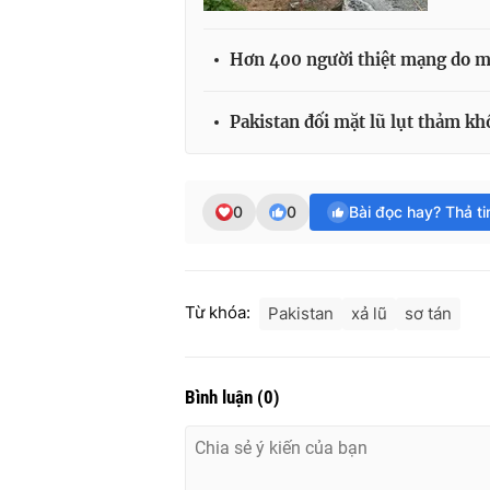
Hơn 400 người thiệt mạng do mư
Pakistan đối mặt lũ lụt thảm kh
0
0
Bài đọc hay? Thả t
Từ khóa:
Pakistan
xả lũ
sơ tán
Bình luận
(
0
)