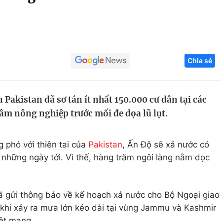
Góc ảnh
Giáo dục
Công nghệ
Chia sẻ
Tuyển sinh
Hitech Công ng
Học trực tuyến
Sản phẩm
Pakistan đã sơ tán ít nhất 150.000 cư dân tại các
g
Thị trường
âm nông nghiệp trước mối đe dọa lũ lụt.
Tư vấn
 phó với thiên tai của
Pakistan
, Ấn Độ sẽ xả nước có
 những ngày tới. Vì thế, hàng trăm ngôi làng nằm dọc
ã gửi thông báo về kế hoạch xả nước cho Bộ Ngoại giao
 khi xảy ra mưa lớn kéo dài tại vùng Jammu và Kashmir
iệt mạng.