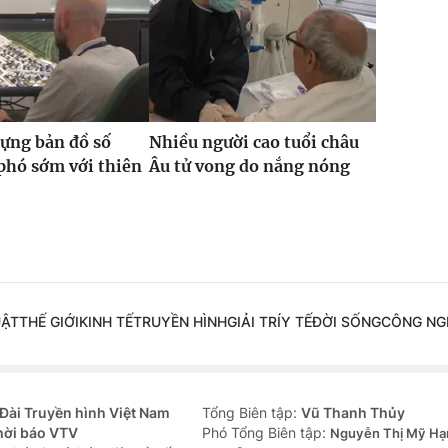
ựng bản đồ số
Nhiều người cao tuổi châu
phó sớm với thiên
Âu tử vong do nắng nóng
UẬT
THẾ GIỚI
KINH TẾ
TRUYỀN HÌNH
GIẢI TRÍ
Y TẾ
ĐỜI SỐNG
CÔNG NG
Đài Truyền hình Việt Nam
Tổng Biên tập:
Vũ Thanh Thủy
hời báo VTV
Phó Tổng Biên tập:
Nguyễn Thị Mỹ Hạ