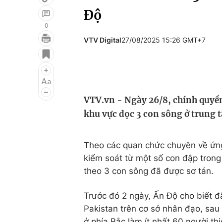
Độ
0
VTV Digital
27/08/2025 15:26 GMT+7
Giải trí
Đời sống
Điện ảnh
Du lịch
Âm nhạc
Làm đẹp
VTV.vn - Ngày 26/8, chính quyền 
Sao
Chất lượng cuộc sốn
khu vực dọc 3 con sông ở trung t
Theo các quan chức chuyên về ứng
kiểm soát từ một số con đập trong
theo 3 con sông đã được sơ tán.
Trước đó 2 ngày, Ấn Độ cho biết đ
Pakistan trên cơ sở nhân đạo, sau
ở phía Bắc làm ít nhất 60 người th