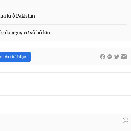
a lũ ở Pakistan
ốc do nguy cơ vỡ hồ lớn
im cho bài đọc