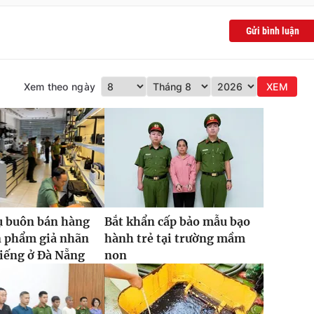
Gửi bình luận
Xem theo ngày
XEM
ụ buôn bán hàng
Bắt khẩn cấp bảo mẫu bạo
n phẩm giả nhãn
hành trẻ tại trường mầm
tiếng ở Đà Nẵng
non