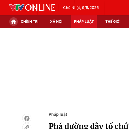
Chủ Nhật, 9/8/2026
CHÍNH TRỊ
XÃ HỘI
PHÁP LUẬT
THẾ GIỚI
Chính trị
Xã hội
Thế giới
Kinh tế
Tin tức
Tài chính
Thế giới đó đây
Thị trường
Câu chuyện quốc tế
Góc doanh nghiệp
Dữ liệu và đời sống
Pháp luật
Phá đường dây tổ chứ