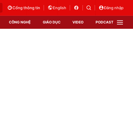
Cổng thông tin
English
Đăng nhập
CÔNG NGHỆ
GIÁO DỤC
VIDEO
PODCAST
VTV Money
VTV Thể thao
VTV Sức khoẻ
Bất động sản
Thị trường 24h
Tấm lòng Việt
Vươn mình bằng AI
VTV4
VTV8
VTV9
Lịch phát sóng
Giao lưu trực tuyến
Sự kiện