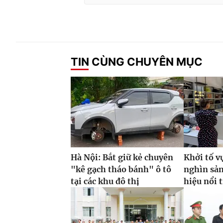
TIN CÙNG CHUYÊN MỤC
Hà Nội: Bắt giữ kẻ chuyên
Khởi tố v
"kê gạch tháo bánh" ô tô
nghìn sả
tại các khu đô thị
hiệu nổi 