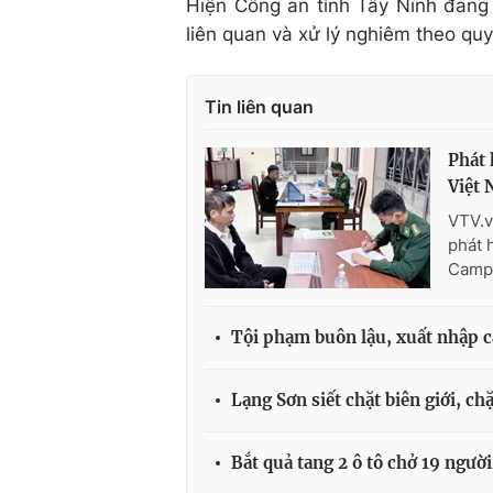
Hiện Công an tỉnh Tây Ninh đang t
liên quan và xử lý nghiêm theo quy
Tin liên quan
Phát 
Việt
VTV.v
phát 
Campu
Tội phạm buôn lậu, xuất nhập c
Lạng Sơn siết chặt biên giới, c
Bắt quả tang 2 ô tô chở 19 ngườ