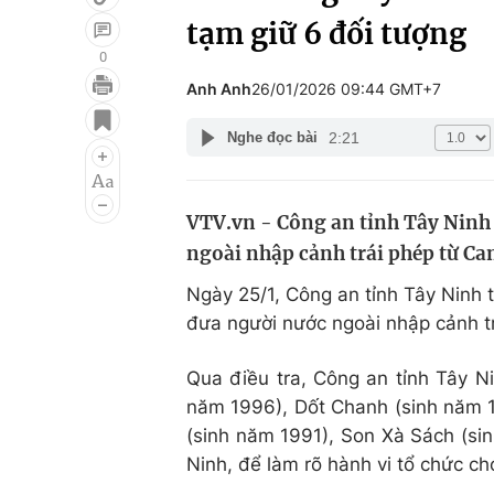
tạm giữ 6 đối tượng
0
Anh Anh
26/01/2026 09:44 GMT+7
Giải trí
Đời sống
2:21
Nghe đọc bài
Điện ảnh
Du lịch
Âm nhạc
Làm đẹp
VTV.vn - Công an tỉnh Tây Ninh 
Sao
Chất lượng cuộc sốn
ngoài nhập cảnh trái phép từ Ca
Ngày 25/1, Công an tỉnh Tây Ninh 
đưa người nước ngoài nhập cảnh t
Qua điều tra, Công an tỉnh Tây N
năm 1996), Dốt Chanh (sinh năm 
(sinh năm 1991), Son Xà Sách (sin
Ninh, để làm rõ hành vi tổ chức ch