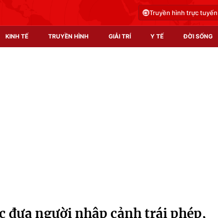
Truyền hình trực tuyến
KINH TẾ
TRUYỀN HÌNH
GIẢI TRÍ
Y TẾ
ĐỜI SỐNG
Pháp luật
Y tế
Truyền hình
Multimedia
Phim VTV
Video
Hậu trường
Shorts video
Nhân vật
Podcast
Khán giả
EMagazine
Giải sao mai
Photo
c đưa người nhập cảnh trái phép,
Infographic