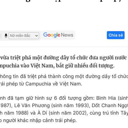
Góc ảnh
Giáo dục
Công nghệ
Chia sẻ
Tuyển sinh
Hitech Công ng
Học trực tuyến
Sản phẩm
vừa triệt phá một đường dây tổ chức đưa người nước
g
Thị trường
mpuchia vào Việt Nam, bắt giữ nhiều đối tượng.
Tư vấn
thông tin đã triệt phá thành công một đường dây tổ chứ
rái phép từ Campuchia về Việt Nam.
inh đã tạm giữ hình sự 6 đối tượng gồm: Binh Hia (sin
1987), Lê Văn Phương (sinh năm 1993), Dốt Chanh Ngọ
h năm 1988) và À Dí (sinh năm 2002), cùng trú tỉnh Tâ
o người khác nhập cảnh trái phép.