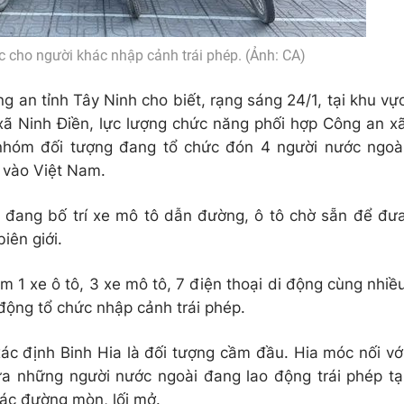
 cho người khác nhập cảnh trái phép. (Ảnh: CA)
 an tỉnh Tây Ninh cho biết, rạng sáng 24/1, tại khu vự
ã Ninh Điền, lực lượng chức năng phối hợp Công an x
 nhóm đối tượng đang tổ chức đón 4 người nước ngoà
 vào Việt Nam.
g đang bố trí xe mô tô dẫn đường, ô tô chờ sẵn để đư
iên giới.
ồm 1 xe ô tô, 3 xe mô tô, 7 điện thoại di động cùng nhiề
 động tổ chức nhập cảnh trái phép.
ác định Binh Hia là đối tượng cầm đầu. Hia móc nối vớ
a những người nước ngoài đang lao động trái phép tạ
ác đường mòn, lối mở.