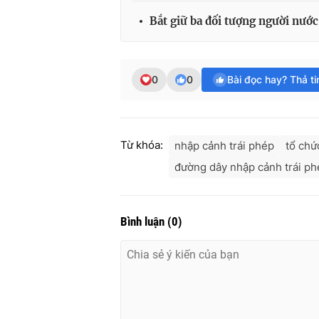
Bắt giữ ba đối tượng người nước
0
0
Bài đọc hay? Thả t
Từ khóa:
nhập cảnh trái phép
tổ chứ
đường dây nhập cảnh trái ph
Bình luận
(
0
)