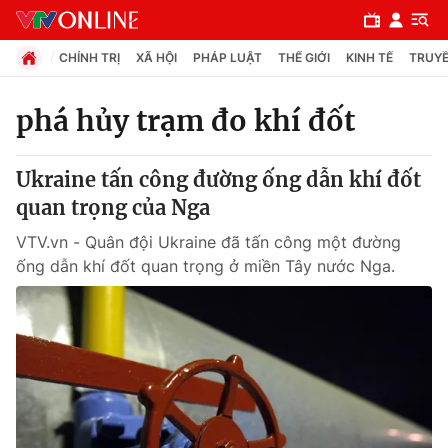
CHÍNH TRỊ
XÃ HỘI
PHÁP LUẬT
THẾ GIỚI
KINH TẾ
TRUYỀ
phá hủy trạm đo khí đốt
Chuyên mục
Ukraine tấn công đường ống dẫn khí đốt
Chính trị
quan trọng của Nga
VTV.vn - Quân đội Ukraine đã tấn công một đường
Xã hội
ống dẫn khí đốt quan trọng ở miền Tây nước Nga.
Pháp luật
Y tế
Thế giới