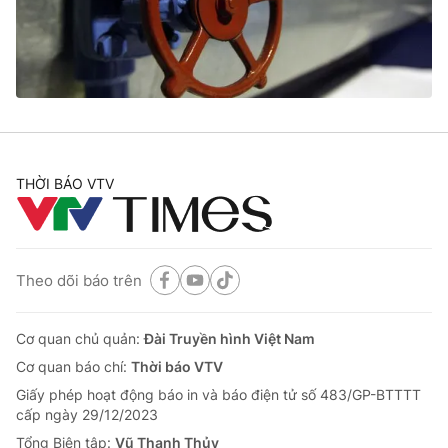
Tin tức
Kinh tế
Thế giới đó đây
Tài chính
Dữ liệu và đời sống
Câu chuyện quốc tế
Thị trường
Truyền hình
Góc doanh nghiệp
THỜI BÁO VTV
Phim VTV
Giải trí
Hậu trường
Điện ảnh
Đời sống
Nhân vật
Theo dõi báo trên
Âm nhạc
Du lịch
Khán giả
Giáo dục
Sao
Cơ quan chủ quản:
Đài Truyền hình Việt Nam
Làm đẹp
Giải sao mai
Cơ quan báo chí:
Thời báo VTV
Tuyển sinh
Công nghệ
Chất lượng cuộc sống
Giấy phép hoạt động báo in và báo điện tử số 483/GP-BTTTT
Học trực tuyến
cấp ngày 29/12/2023
Hitech Công nghệ tương lai
Tổng Biên tập:
Vũ Thanh Thủy