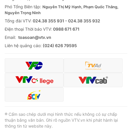
Giao lưu trực tuyến
Sản phẩm
Phó Tổng Biên tập:
Nguyễn Thị Mỹ Hạnh, Phạm Quốc Thắng,
Nguyễn Trọng Ninh
Lịch phát sóng
Thị trường
Tổng đài VTV:
024.38 355 931 - 024.38 355 932
Ðiện thoại Thời báo VTV:
0988 671 671
Tư vấn
Email:
toasoan@vtv.vn
Chuyên mục khác
Liên hệ quảng cáo:
(024) 626 79595
Emagazine
Podcast
Photo
Infographic
Video
Shorts video
VTV Money
VTV Thể thao
® Cấm sao chép dưới mọi hình thức nếu không có sự chấp
VTV Sức khoẻ
Bất động sản
thuận bằng văn bản. Ghi rõ nguồn VTV.vn khi phát hành lại
thông tin từ website này.