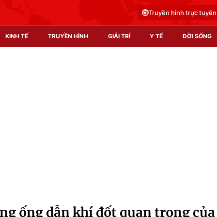
Truyền hình trực tuyến
KINH TẾ
TRUYỀN HÌNH
GIẢI TRÍ
Y TẾ
ĐỜI SỐNG
Pháp luật
Y tế
Truyền hình
Multimedia
Phim VTV
Video
Hậu trường
Shorts video
Nhân vật
Podcast
Khán giả
EMagazine
Giải sao mai
Photo
ng ống dẫn khí đốt quan trọng của
Infographic