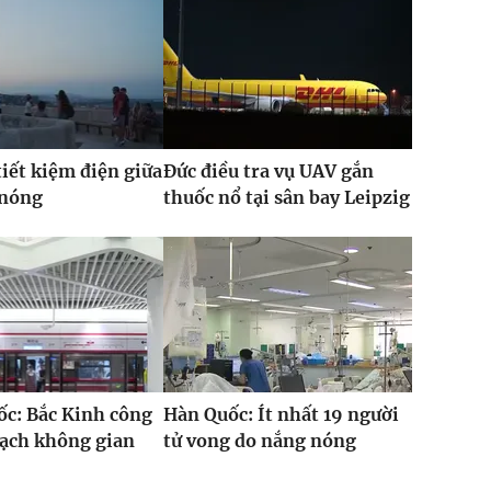
iết kiệm điện giữa
Đức điều tra vụ UAV gắn
 nóng
thuốc nổ tại sân bay Leipzig
c: Bắc Kinh công
Hàn Quốc: Ít nhất 19 người
oạch không gian
tử vong do nắng nóng