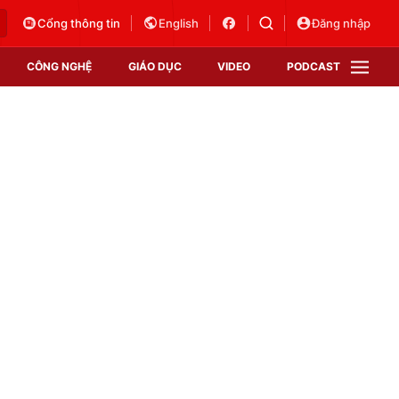
Cổng thông tin
English
Đăng nhập
CÔNG NGHỆ
GIÁO DỤC
VIDEO
PODCAST
VTV Money
VTV Thể thao
VTV Sức khoẻ
Bất động sản
Thị trường 24h
Tấm lòng Việt
Vươn mình bằng AI
VTV4
VTV8
VTV9
Lịch phát sóng
Giao lưu trực tuyến
Sự kiện