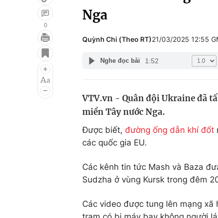
Nga
0
Quỳnh Chi (Theo RT)
21/03/2025 12:55 
Giải trí
Đời sống
1:52
Nghe đọc bài
Điện ảnh
Du lịch
Âm nhạc
Làm đẹp
VTV.vn - Quân đội Ukraine đã t
Sao
Chất lượng cuộc sốn
miền Tây nước Nga.
Được biết,
đường ống dẫn khí đốt
các quốc gia EU.
Các kênh tin tức Mash và Baza đưa
Sudzha ở vùng Kursk trong đêm 20
Các video được tung lên mạng xã h
trạm có bị máy bay không người lá