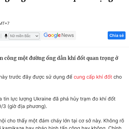
Góc ảnh
GMT+7
Giáo dục
Công nghệ
Chia sẻ
Tuyển sinh
Hitech Công ng
Học trực tuyến
Sản phẩm
ấn công một đường ống dẫn khí đốt quan trọng ở
g
Thị trường
Tư vấn
này trước đây được sử dụng để
cung cấp khí đốt
cho
 tin lực lượng Ukraine đã phá hủy trạm đo khí đốt
/3 (giờ địa phương).
ội cho thấy một đám cháy lớn tại cơ sở này. Không rõ
i kamikaze hay pháo binh tấn công hay không. Chính