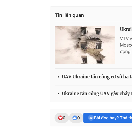
Tin liên quan
Ukrai
VTV.v
Mosco
động 
UAV Ukraine tấn công cơ sở hạ 
Ukraine tấn công UAV gây cháy t
0
0
Bài đọc hay? Thả t