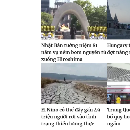
Nhật Bản tưởng niệm 81
Hungary t
năm vụ ném bom nguyên tử
đợt nắng
xuống Hiroshima
El Nino có thể đẩy gần 49
Trung Quố
triệu người rơi vào tình
bố quy h
trạng thiếu lương thực
ngầm