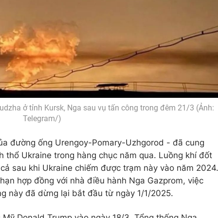
Sudzha ở tỉnh Kursk, Nga sau vụ tấn công trong đêm 21/3 (Ảnh:
Telegram/)
 của đường ống Urengoy-Pomary-Uzhgorod - đã cung
h thổ Ukraine trong hàng chục năm qua. Luồng khí đốt
 cả sau khi Ukraine chiếm được trạm này vào năm 2024
ia hạn hợp đồng với nhà điều hành Nga Gazprom, việc
g này đã dừng lại bắt đầu từ ngày 1/1/2025.
g Mỹ Donald Trump vào ngày 18/3, Tổng thống Nga