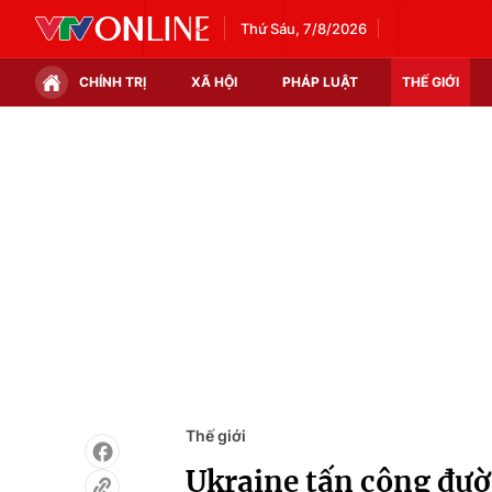
Thứ Sáu, 7/8/2026
CHÍNH TRỊ
XÃ HỘI
PHÁP LUẬT
THẾ GIỚI
Chính trị
Xã hội
Thế giới
Kinh tế
Tin tức
Tài chính
Thế giới đó đây
Thị trường
Câu chuyện quốc tế
Góc doanh nghiệp
Dữ liệu và đời sống
Thế giới
Ukraine tấn công đườ