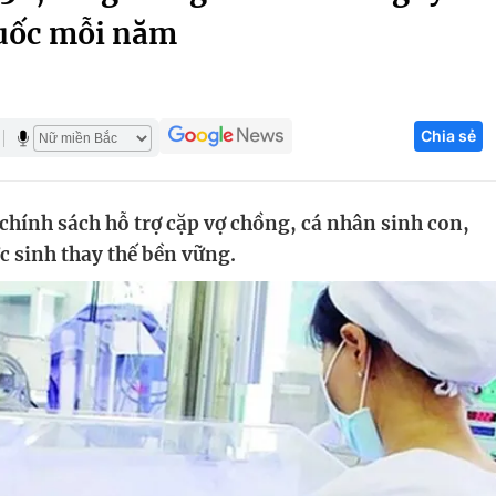
quốc mỗi năm
Góc ảnh
Giáo dục
Công nghệ
Chia sẻ
Tuyển sinh
Hitech Công ng
Học trực tuyến
Sản phẩm
chính sách hỗ trợ cặp vợ chồng, cá nhân sinh con,
g
Thị trường
c sinh thay thế bền vững.
Tư vấn