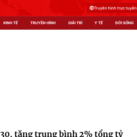
Truyền hình trực tuyến
KINH TẾ
TRUYỀN HÌNH
GIẢI TRÍ
Y TẾ
ĐỜI SỐNG
Pháp luật
Y tế
Truyền hình
Multimedia
Phim VTV
Video
Hậu trường
Shorts video
Nhân vật
Podcast
Khán giả
EMagazine
Giải sao mai
Photo
0, tăng trung bình 2% tổng tỷ
Infographic