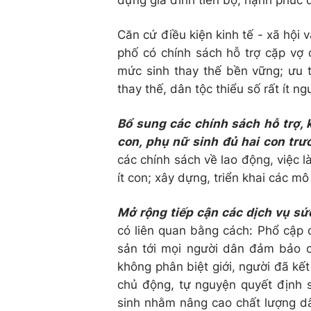
dựng gia đình tiến bộ, hạnh phúc đ
Căn cứ điều kiện kinh tế - xã hội 
phố có chính sách hỗ trợ cặp vợ 
mức sinh thay thế bền vững; ưu t
thay thế, dân tộc thiểu số rất ít ng
Bổ sung các chính sách hỗ trợ, 
con, phụ nữ sinh đủ hai con trư
các chính sách về lao động, việc là
ít con; xây dựng, triển khai các mô
Mở rộng tiếp cận các dịch vụ sứ
có liên quan bằng cách: Phổ cập 
sản tới mọi người dân đảm bảo c
không phân biệt giới, người đã kế
chủ động, tự nguyện quyết định s
sinh nhằm nâng cao chất lượng dâ