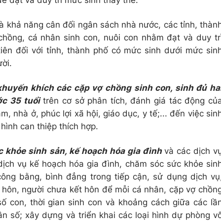
ể đạt và duy trì mức sinh thay thế.
và khả năng cân đối ngân sách nhà nước, các tỉnh, thàn
chồng, cá nhân sinh con, nuôi con nhằm đạt và duy tr
iên đối với tỉnh, thành phố có mức sinh dưới mức sin
ười.
khuyến khích các cặp vợ chồng sinh con, sinh đủ ha
ớc 35 tuổi
trên cơ sở phân tích, đánh giá tác động củ
m, nhà ở, phúc lợi xã hội, giáo dục, y tế;... đến việc sin
 hình can thiệp thích hợp.
c khỏe sinh sản, kế hoạch hóa gia đình
và các dịch v
dịch vụ kế hoạch hóa gia đình, chăm sóc sức khỏe sin
ông bằng, bình đẳng trong tiếp cận, sử dụng dịch vụ
t hôn, người chưa kết hôn để mỗi cá nhân, cặp vợ chồn
ố con, thời gian sinh con và khoảng cách giữa các lầ
n số; xây dựng và triển khai các loại hình dự phòng v