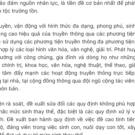
bảo đảm nguồn nhân lực, là tiền đề cơ bản nhất để phá
n tộc trường tồn.
yền, vận động với hình thức đa dạng, phong phú, sin
ng cao hiệu quả của truyền thông qua các phương tiệ
ệc sử dụng các phương tiện truyền thông đa phương tiện
ợp lý các loại hình văn hóa, văn nghệ, giải trí. Phát hu
hưởng với công chúng, gia đình và dòng họ như nhữn
 chính trị, khoa học, văn hóa, nghệ thuật, thể thao, gi
n tâm đẩy mạnh các hoạt động truyền thông trực tiếp
 tại nhà, tại cộng đồng thông qua đội ngũ cộng tác viên
thôn bản.
ện rà soát, đề xuất sửa đổi các quy định không phù hợ
hắc mức sinh thay thế, đặc biệt là các quy định xử lý v
. Đề xuất ban hành quy định về việc đề cao tính tiê
 đảng viên trong việc sinh con, nuôi dạy con tốt, xâ