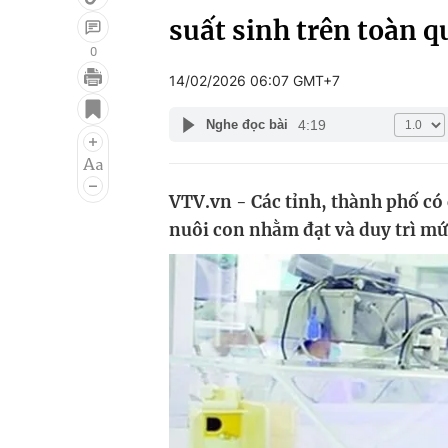
suất sinh trên toàn 
0
14/02/2026 06:07 GMT+7
Giải trí
Đời sống
4:19
Nghe đọc bài
Điện ảnh
Du lịch
Âm nhạc
Làm đẹp
VTV.vn - Các tỉnh, thành phố có 
Sao
Chất lượng cuộc sốn
nuôi con nhằm đạt và duy trì mứ