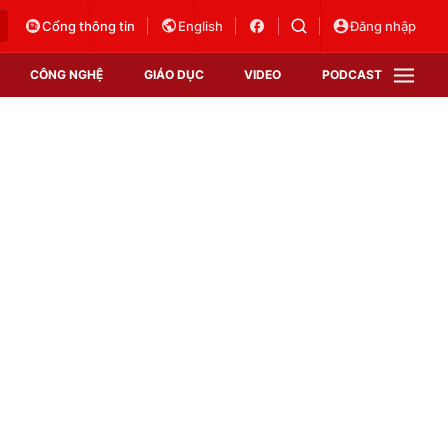
Cổng thông tin
English
Đăng nhập
CÔNG NGHỆ
GIÁO DỤC
VIDEO
PODCAST
VTV Money
VTV Thể thao
VTV Sức khoẻ
Bất động sản
Thị trường 24h
Tấm lòng Việt
Vươn mình bằng AI
VTV4
VTV8
VTV9
Lịch phát sóng
Giao lưu trực tuyến
Sự kiện