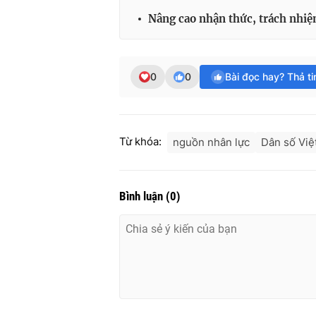
Nâng cao nhận thức, trách nhiệ
0
0
Bài đọc hay? Thả t
Từ khóa:
nguồn nhân lực
Dân số Việ
Bình luận
(
0
)