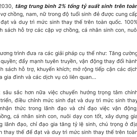
2030,
t
ăng trung bình 2% tổng tỷ suất sinh trên toà
 vợ chồng, nam, nữ trong độ tuổi sinh đẻ được cung cấ
 đạt và duy trì mức sinh thay thế trên toàn quốc. 100
nh sách hỗ trợ các cặp vợ chồng, cá nhân sinh con, nuô
ương trình đưa ra các giải pháp cụ thể như: Tăng cườn
h quyền; đẩy mạnh tuyên truyền, vận động thay đổi hàn
nh sách hỗ trợ, khuyến khích; mở rộng tiếp cận các dịc
 gia đình và các dịch vụ có liên quan...
ệt sâu sắc hơn nữa việc chuyển hướng trọng tâm chín
riển, điều chỉnh mức sinh đạt và duy trì mức sinh tha
 nhận thức trong lãnh đạo và chỉ đạo việc vận động
hồng, cá nhân sinh con, nuôi dạy con tốt, xây dựng gi
 lãnh đạo, chỉ đạo gia tăng tỷ lệ sinh, chú trọng ở đị
thay thế để đạt và duy trì mức sinh thay thế trên toà