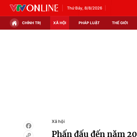
Thứ Bảy, 8/8/2026
CHÍNH TRỊ
XÃ HỘI
PHÁP LUẬT
THẾ GIỚI
Chính trị
Xã hội
Thế giới
Kinh tế
Tin tức
Tài chính
Thế giới đó đây
Thị trường
Câu chuyện quốc tế
Góc doanh nghiệp
Dữ liệu và đời sống
Xã hội
Phấn đấu đến năm 203