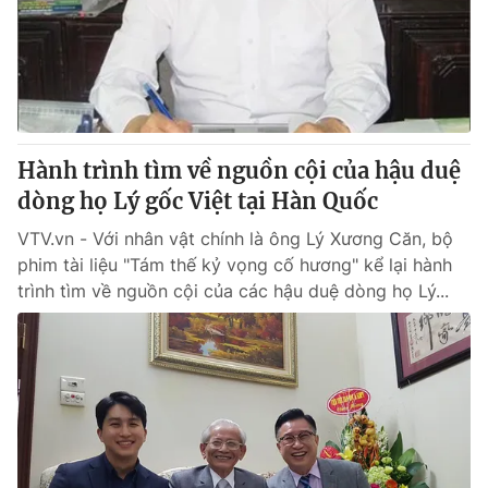
Tin tức
Kinh tế
Thế giới đó đây
Tài chính
Dữ liệu và đời sống
Câu chuyện quốc tế
Thị trường
Hành trình tìm về nguồn cội của hậu duệ
Truyền hình
Góc doanh nghiệp
dòng họ Lý gốc Việt tại Hàn Quốc
Phim VTV
Giải trí
VTV.vn - Với nhân vật chính là ông Lý Xương Căn, bộ
Hậu trường
phim tài liệu "Tám thế kỷ vọng cố hương" kể lại hành
Điện ảnh
trình tìm về nguồn cội của các hậu duệ dòng họ Lý...
Đời sống
Nhân vật
Âm nhạc
Du lịch
Khán giả
Giáo dục
Sao
Làm đẹp
Giải sao mai
Tuyển sinh
Công nghệ
Chất lượng cuộc sống
Học trực tuyến
Hitech Công nghệ tương lai