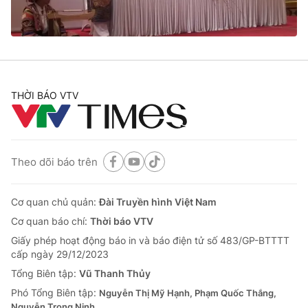
Cơ quan báo chí:
Thời báo VTV
Giấy phép hoạt động báo in và báo điện tử số 483/GP-BTTTT
cấp ngày 29/12/2023
Tổng Biên tập:
Vũ Thanh Thủy
Phó Tổng Biên tập:
Nguyễn Thị Mỹ Hạnh, Phạm Quốc Thắng,
THỜI BÁO VTV
Nguyễn Trọng Ninh
Tổng đài VTV:
024.38 355 931 - 024.38 355 932
Ðiện thoại Thời báo VTV:
024.66 897 897
Email:
toasoan@vtv.vn
Theo dõi báo trên
Liên hệ quảng cáo:
024-7300.7108
Cơ quan chủ quản:
Đài Truyền hình Việt Nam
Cơ quan báo chí:
Thời báo VTV
Giấy phép hoạt động báo in và báo điện tử số 483/GP-BTTTT
cấp ngày 29/12/2023
Tổng Biên tập:
Vũ Thanh Thủy
Phó Tổng Biên tập:
Nguyễn Thị Mỹ Hạnh, Phạm Quốc Thắng,
Nguyễn Trọng Ninh