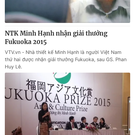
Thị trường 24h
Tấm lòng Việt
VTV4
Vươn mình bằng AI
NTK Minh Hạnh nhận giải thưởng
VTV9
VTV8
Fukuoka 2015
VTV.vn - Nhà thiết kế Minh Hạnh là người Việt Nam
Liên hệ tòa soạn
English
thứ hai được nhận giải thưởng Fukuoka, sau GS. Phan
Huy Lê.
THỜI BÁO VTV
Theo dõi báo trên
Cơ quan chủ quản:
Đài Truyền hình Việt Nam