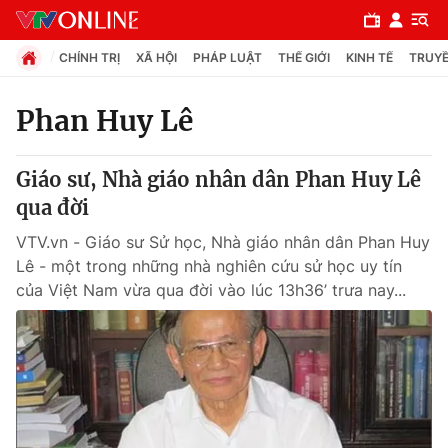
CHÍNH TRỊ
XÃ HỘI
PHÁP LUẬT
THẾ GIỚI
KINH TẾ
TRUYỀ
Phan Huy Lê
Chuyên mục
Giáo sư, Nhà giáo nhân dân Phan Huy Lê
Chính trị
qua đời
VTV.vn - Giáo sư Sử học, Nhà giáo nhân dân Phan Huy
Xã hội
Lê - một trong những nhà nghiên cứu sử học uy tín
của Việt Nam vừa qua đời vào lúc 13h36’ trưa nay...
Pháp luật
Y tế
Thế giới