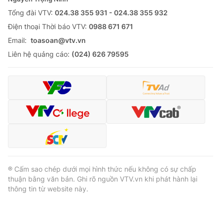
Tổng đài VTV:
024.38 355 931 - 024.38 355 932
Ðiện thoại Thời báo VTV:
0988 671 671
Email:
toasoan@vtv.vn
® Cấm sao chép dưới mọi hình thức nếu không có sự chấp
Liên hệ quảng cáo:
(024) 626 79595
thuận bằng văn bản. Ghi rõ nguồn VTV.vn khi phát hành lại
thông tin từ website này.
® Cấm sao chép dưới mọi hình thức nếu không có sự chấp
thuận bằng văn bản. Ghi rõ nguồn VTV.vn khi phát hành lại
thông tin từ website này.