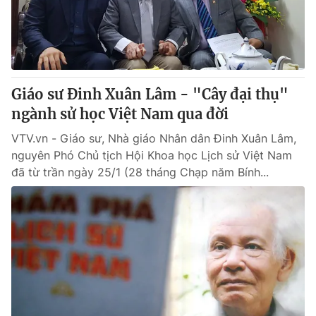
Giao lưu trực tuyến
Sản phẩm
Lịch phát sóng
Thị trường
Tư vấn
Giáo sư Đinh Xuân Lâm - "Cây đại thụ"
Chuyên mục khác
ngành sử học Việt Nam qua đời
Emagazine
Podcast
VTV.vn - Giáo sư, Nhà giáo Nhân dân Đinh Xuân Lâm,
nguyên Phó Chủ tịch Hội Khoa học Lịch sử Việt Nam
Photo
Infographic
đã từ trần ngày 25/1 (28 tháng Chạp năm Bính...
Video
Shorts video
VTV Money
VTV Thể thao
VTV Sức khoẻ
Bất động sản