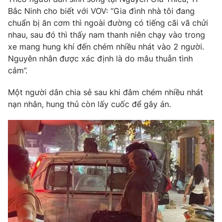
Phim VTV
Giải trí
Bắc Ninh cho biết với VOV: “Gia đình nhà tôi đang
Hậu trường
chuẩn bị ăn cơm thì ngoài đường có tiếng cãi vã chửi
Điện ảnh
nhau, sau đó thì thấy nam thanh niên chạy vào trong
Đời sống
Nhân vật
xe mang hung khí đến chém nhiều nhát vào 2 người.
Âm nhạc
Nguyên nhân được xác định là do mâu thuẫn tình
Du lịch
Khán giả
Giáo dục
cảm”.
Sao
Làm đẹp
Giải sao mai
Tuyển sinh
Một người dân chia sẻ sau khi đâm chém nhiều nhát
Công nghệ
Chất lượng cuộc sống
nạn nhân, hung thủ còn lấy cuốc để gây án.
Học trực tuyến
Hitech Công nghệ tương lai
Giao lưu trực tuyến
Sản phẩm
Lịch phát sóng
Thị trường
Tư vấn
Chuyên mục khác
Emagazine
Podcast