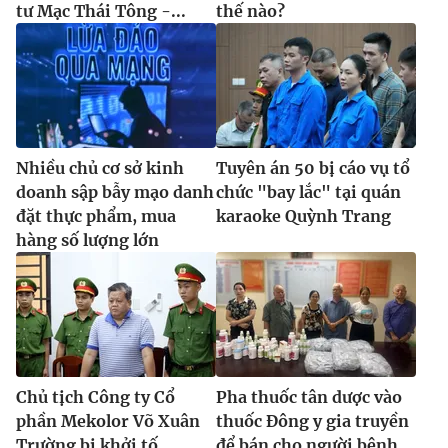
tư Mạc Thái Tông -...
thế nào?
Nhiều chủ cơ sở kinh
Tuyên án 50 bị cáo vụ tổ
doanh sập bẫy mạo danh
chức "bay lắc" tại quán
đặt thực phẩm, mua
karaoke Quỳnh Trang
hàng số lượng lớn
Chủ tịch Công ty Cổ
Pha thuốc tân dược vào
phần Mekolor Võ Xuân
thuốc Đông y gia truyền
Trường bị khởi tố
để bán cho người bệnh