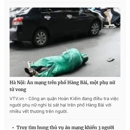
THỜI BÁO VTV
Theo dõi báo trên
Cơ quan chủ quản:
Đài Truyền hình Việt Nam
Cơ quan báo chí:
Thời báo VTV
Hà Nội: Án mạng trên phố Hàng Bài, một phụ nữ
Giấy phép hoạt động báo in và báo điện tử số 483/GP-BTTTT
tử vong
cấp ngày 29/12/2023
VTV.vn - Công an quận Hoàn Kiếm đang điều tra việc
Tổng Biên tập:
Vũ Thanh Thủy
người phụ nữ nghi bị sát hại trên phố Hàng Bài với
Phó Tổng Biên tập:
nhiều vết thương trên người.
Nguyễn Thị Mỹ Hạnh, Phạm Quốc Thắng,
Nguyễn Trọng Ninh
Tổng đài VTV:
024.38 355 931 - 024.38 355 932
Truy tìm hung thủ vụ án mạng khiến 3 người