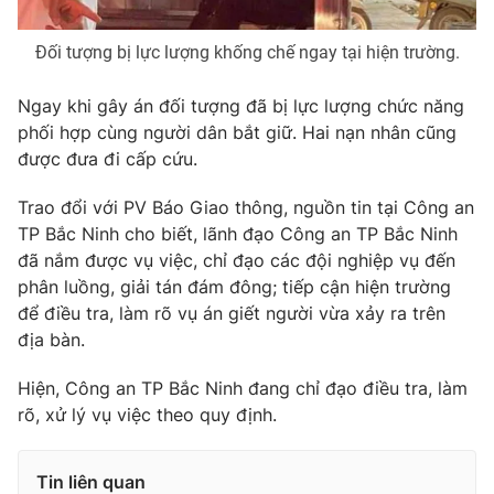
Photo
Infographic
Đối tượng bị lực lượng khống chế ngay tại hiện trường.
Video
Shorts video
Ngay khi gây án đối tượng đã bị lực lượng chức năng
phối hợp cùng người dân bắt giữ. Hai nạn nhân cũng
được đưa đi cấp cứu.
VTV Money
VTV Thể thao
Trao đổi với PV Báo Giao thông, nguồn tin tại Công an
VTV Sức khoẻ
Bất động sản
TP Bắc Ninh cho biết, lãnh đạo Công an TP Bắc Ninh
đã nắm được vụ việc, chỉ đạo các đội nghiệp vụ đến
phân luồng, giải tán đám đông; tiếp cận hiện trường
Thị trường 24h
Tấm lòng Việt
để điều tra, làm rõ vụ án giết người vừa xảy ra trên
địa bàn.
VTV4
Vươn mình bằng AI
Hiện, Công an TP Bắc Ninh đang chỉ đạo điều tra, làm
rõ, xử lý vụ việc theo quy định.
VTV9
VTV8
Tin liên quan
Liên hệ tòa soạn
English