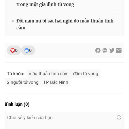
Ðiện thoại Thời báo VTV:
024.66 897 897
trong một gia đình tử vong
Email:
toasoan@vtv.vn
Liên hệ quảng cáo:
024-7300.7108
Đôi nam nữ bị sát hại nghi do mâu thuẫn tình
cảm
0
0
Từ khóa:
mâu thuẫn tình cảm
đâm tử vong
2 người tử vong
TP Bắc Ninh
® Cấm sao chép dưới mọi hình thức nếu không có sự chấp
Bình luận
(
0
)
thuận bằng văn bản. Ghi rõ nguồn VTV.vn khi phát hành lại
thông tin từ website này.