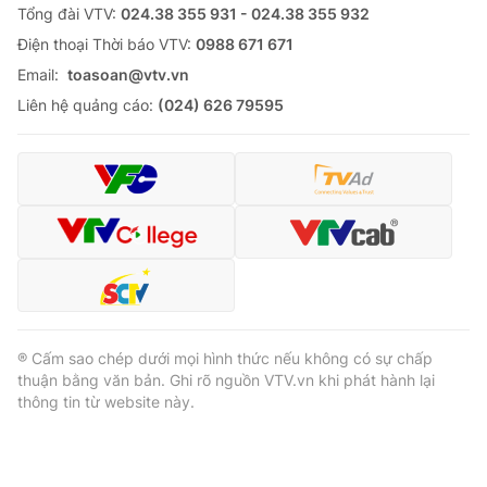
Tổng đài VTV:
024.38 355 931 - 024.38 355 932
Ðiện thoại Thời báo VTV:
0988 671 671
Email:
toasoan@vtv.vn
Liên hệ quảng cáo:
(024) 626 79595
® Cấm sao chép dưới mọi hình thức nếu không có sự chấp
thuận bằng văn bản. Ghi rõ nguồn VTV.vn khi phát hành lại
thông tin từ website này.