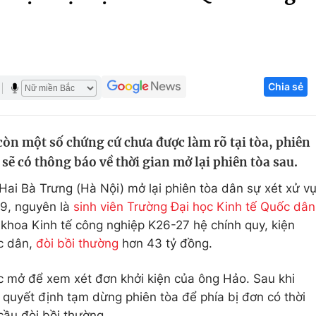
Góc ảnh
Giáo dục
Công nghệ
Chia sẻ
Tuyển sinh
Hitech Công ng
Học trực tuyến
Sản phẩm
còn một số chứng cứ chưa được làm rõ tại tòa, phiên
g
Thị trường
sẽ có thông báo về thời gian mở lại phiên tòa sau.
Tư vấn
ai Bà Trưng (Hà Nội) mở lại phiên tòa dân sự xét xử v
9, nguyên là
sinh viên Trường Đại học Kinh tế Quốc dân
 khoa Kinh tế công nghiệp K26-27 hệ chính quy, kiện
ốc dân,
đòi bồi thường
hơn 43 tỷ đồng.
c mở để xem xét đơn khởi kiện của ông Hảo. Sau khi
 quyết định tạm dừng phiên tòa để phía bị đơn có thời
cầu đòi bồi thường.