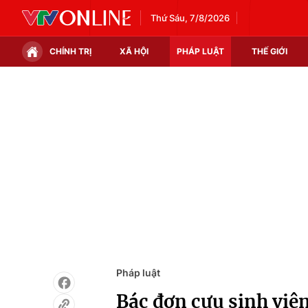
Thứ Sáu, 7/8/2026
CHÍNH TRỊ
XÃ HỘI
PHÁP LUẬT
THẾ GIỚI
Chính trị
Xã hội
Thế giới
Kinh tế
Tin tức
Tài chính
Thế giới đó đây
Thị trường
Câu chuyện quốc tế
Góc doanh nghiệp
Dữ liệu và đời sống
Pháp luật
Bác đơn cựu sinh viên