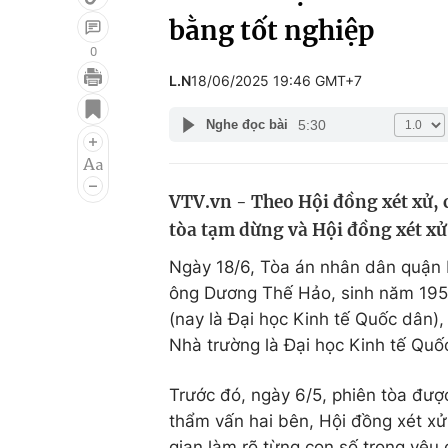
bằng tốt nghiệp
0
L.N
18/06/2025 19:46 GMT+7
Giải trí
Đời sống
5:30
Nghe đọc bài
Điện ảnh
Du lịch
Âm nhạc
Làm đẹp
VTV.vn - Theo Hội đồng xét xử, 
Sao
Chất lượng cuộc sốn
tòa tạm dừng và Hội đồng xét xử 
Ngày 18/6, Tòa án nhân dân quận H
ông Dương Thế Hảo, sinh năm 195
(nay là Đại học Kinh tế Quốc dân),
Nhà trường là Đại học Kinh tế Qu
Trước đó, ngày 6/5, phiên tòa đượ
thẩm vấn hai bên, Hội đồng xét xử
gian làm rõ từng con số trong yêu 