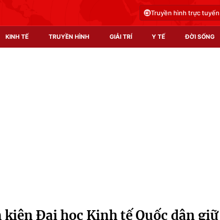
Truyền hình trực tuyến
KINH TẾ
TRUYỀN HÌNH
GIẢI TRÍ
Y TẾ
ĐỜI SỐNG
Pháp luật
Y tế
Truyền hình
Multimedia
Phim VTV
Video
Hậu trường
Shorts video
Nhân vật
Podcast
Khán giả
EMagazine
Giải sao mai
Photo
 kiện Đại học Kinh tế Quốc dân giữ
Infographic