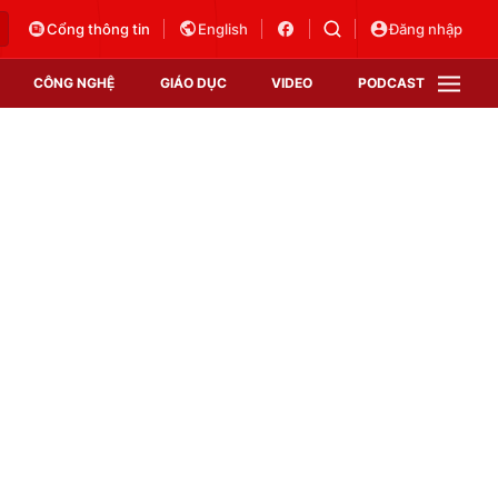
Cổng thông tin
English
Đăng nhập
CÔNG NGHỆ
GIÁO DỤC
VIDEO
PODCAST
VTV Money
VTV Thể thao
VTV Sức khoẻ
Bất động sản
Thị trường 24h
Tấm lòng Việt
Vươn mình bằng AI
VTV4
VTV8
VTV9
Lịch phát sóng
Giao lưu trực tuyến
Sự kiện