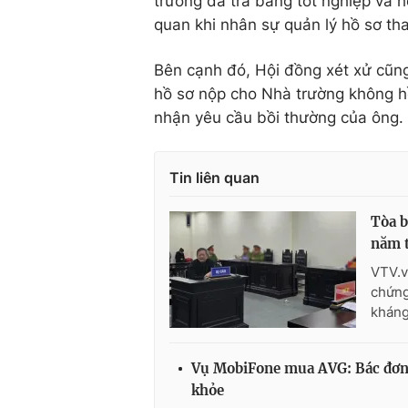
trường đã trả bằng tốt nghiệp và 
quan khi nhân sự quản lý hồ sơ tha
Bên cạnh đó, Hội đồng xét xử cũng 
hồ sơ nộp cho Nhà trường không h
nhận yêu cầu bồi thường của ông.
Tin liên quan
Tòa b
năm 
VTV.v
chứng
kháng
Vụ MobiFone mua AVG: Bác đơn c
khỏe