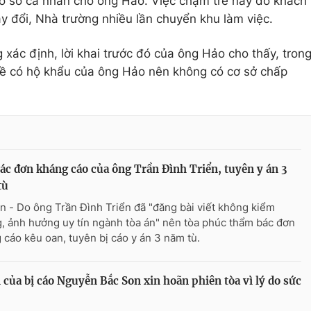
hồ sơ cá nhân cho ông Hảo. Việc chậm trễ này do khách
y đổi, Nhà trường nhiều lần chuyển khu làm việc.
xác định, lời khai trước đó của ông Hảo cho thấy, tron
ề có hộ khẩu của ông Hảo nên không có cơ sở chấp
ác đơn kháng cáo của ông Trần Đình Triển, tuyên y án 3
tù
n - Do ông Trần Đình Triển đã "đăng bài viết không kiểm
, ảnh hưởng uy tín ngành tòa án" nên tòa phúc thẩm bác đơn
 cáo kêu oan, tuyên bị cáo y án 3 năm tù.
ủa bị cáo Nguyễn Bắc Son xin hoãn phiên tòa vì lý do sức