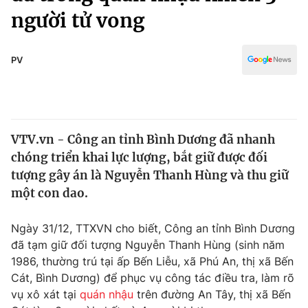
Chính trị
người tử vong
Truyền hình
Văn hóa - Giải trí
Xã hội
Y tế
PV
Đời sống
Pháp luật
Công nghệ
Giáo dục
Y tế
VTV.vn - Công an tỉnh Bình Dương đã nhanh
chóng triển khai lực lượng, bắt giữ được đối
Thế giới
tượng gây án là Nguyễn Thanh Hùng và thu giữ
Tin tức
một con dao.
Kinh tế
Thế giới đó đây
Ngày 31/12, TTXVN cho biết, Công an tỉnh Bình Dương
Tài chính
Dữ liệu và đời sống
đã tạm giữ đối tượng Nguyễn Thanh Hùng (sinh năm
Câu chuyện quốc tế
Thị trường
1986, thường trú tại ấp Bến Liễu, xã Phú An, thị xã Bến
Cát, Bình Dương) để phục vụ công tác điều tra, làm rõ
Truyền hình
Góc doanh nghiệp
vụ xô xát tại
quán nhậu
trên đường An Tây, thị xã Bến