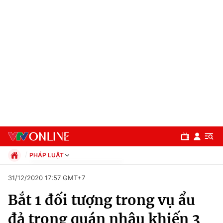
PHÁP LUẬT
Chính trị
31/12/2020 17:57 GMT+7
Xã hội
Bắt 1 đối tượng trong vụ ẩu
Pháp luật
Chuyên mục
Kinh tế
đả trong quán nhậu khiến 3
Thể thao