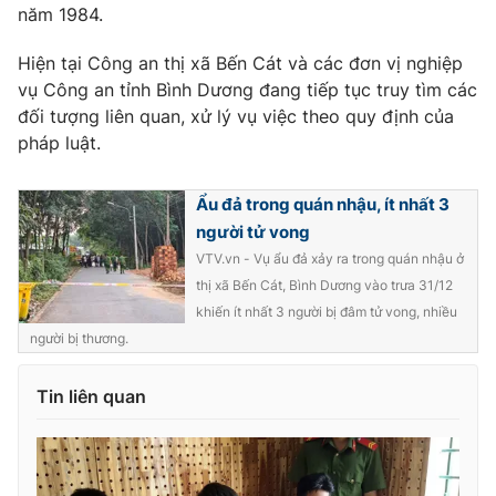
năm 1984.
Hiện tại Công an thị xã Bến Cát và các đơn vị nghiệp
vụ Công an tỉnh Bình Dương đang tiếp tục truy tìm các
THỜI BÁO VTV
đối tượng liên quan, xử lý vụ việc theo quy định của
pháp luật.
Ẩu đả trong quán nhậu, ít nhất 3
Theo dõi báo trên
người tử vong
VTV.vn - Vụ ẩu đả xảy ra trong quán nhậu ở
Cơ quan chủ quản:
Đài Truyền hình Việt Nam
thị xã Bến Cát, Bình Dương vào trưa 31/12
Cơ quan báo chí:
Thời báo VTV
khiến ít nhất 3 người bị đâm tử vong, nhiều
người bị thương.
Giấy phép hoạt động báo in và báo điện tử số 483/GP-BTTTT
cấp ngày 29/12/2023
Tổng Biên tập:
Vũ Thanh Thủy
Tin liên quan
Phó Tổng Biên tập:
Nguyễn Thị Mỹ Hạnh, Phạm Quốc Thắng,
Nguyễn Trọng Ninh
Tổng đài VTV:
024.38 355 931 - 024.38 355 932