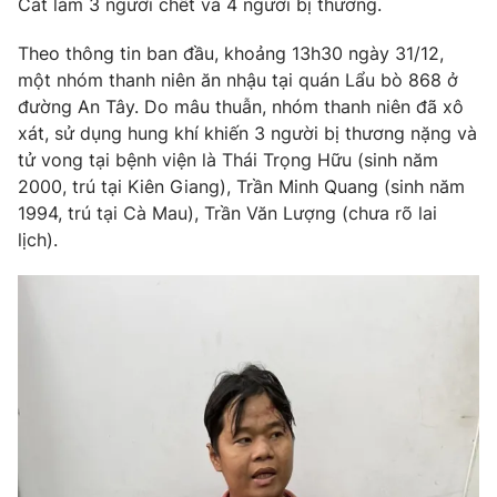
Cát làm 3 người chết và 4 người bị thương.
Phim VTV
Giải trí
Hậu trường
Theo thông tin ban đầu, khoảng 13h30 ngày 31/12,
Điện ảnh
một nhóm thanh niên ăn nhậu tại quán Lẩu bò 868 ở
Đời sống
Nhân vật
đường An Tây. Do mâu thuẫn, nhóm thanh niên đã xô
Âm nhạc
xát, sử dụng hung khí khiến 3 người bị thương nặng và
Du lịch
Khán giả
Giáo dục
Sao
tử vong tại bệnh viện là Thái Trọng Hữu (sinh năm
Làm đẹp
Giải sao mai
2000, trú tại Kiên Giang), Trần Minh Quang (sinh năm
Tuyển sinh
1994, trú tại Cà Mau), Trần Văn Lượng (chưa rõ lai
Công nghệ
Chất lượng cuộc sống
lịch).
Học trực tuyến
Hitech Công nghệ tương lai
Giao lưu trực tuyến
Sản phẩm
Lịch phát sóng
Thị trường
Tư vấn
Chuyên mục khác
Emagazine
Podcast