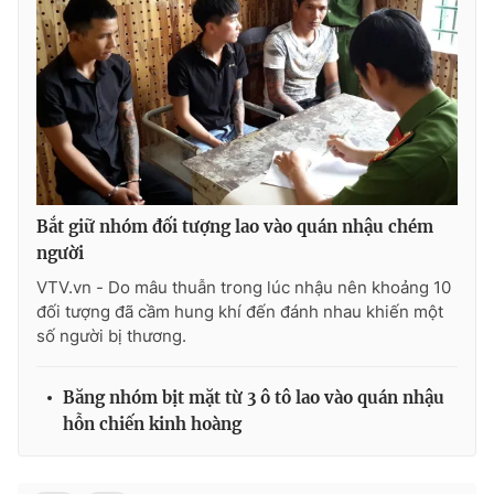
Ðiện thoại Thời báo VTV:
024.66 897 897
Email:
toasoan@vtv.vn
Liên hệ quảng cáo:
024-7300.7108
Bắt giữ nhóm đối tượng lao vào quán nhậu chém
người
VTV.vn - Do mâu thuẫn trong lúc nhậu nên khoảng 10
đối tượng đã cầm hung khí đến đánh nhau khiến một
số người bị thương.
® Cấm sao chép dưới mọi hình thức nếu không có sự chấp
Băng nhóm bịt mặt từ 3 ô tô lao vào quán nhậu
thuận bằng văn bản. Ghi rõ nguồn VTV.vn khi phát hành lại
hỗn chiến kinh hoàng
thông tin từ website này.