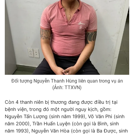
Photo
Infographic
Video
Shorts video
VTV Money
VTV Thể thao
VTV Sức khoẻ
Bất động sản
Thị trường 24h
Tấm lòng Việt
Đối tượng Nguyễn Thanh Hùng liên quan trong vụ án
(Ảnh: TTXVN)
VTV4
Vươn mình bằng AI
Còn 4 thanh niên bị thương đang được điều trị tại
bệnh viện, trong đó một người nguy kịch, gồm:
VTV9
VTV8
Nguyễn Tấn Lượng (sinh năm 1999), Võ Văn Phi (sinh
năm 2000), Trần Huấn Luyện (còn gọi là Bình, sinh
năm 1993), Nguyễn Văn Hòa (còn gọi là Ba Được, sinh
Liên hệ tòa soạn
English