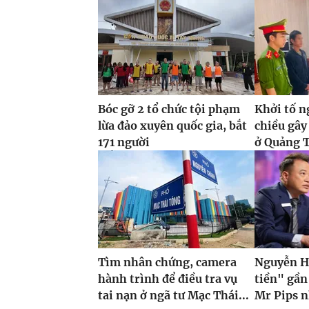
Bóc gỡ 2 tổ chức tội phạm
Khởi tố n
lừa đảo xuyên quốc gia, bắt
chiều gây
171 người
ở Quảng T
Tìm nhân chứng, camera
Nguyễn H
hành trình để điều tra vụ
tiền" gần
tai nạn ở ngã tư Mạc Thái...
Mr Pips n