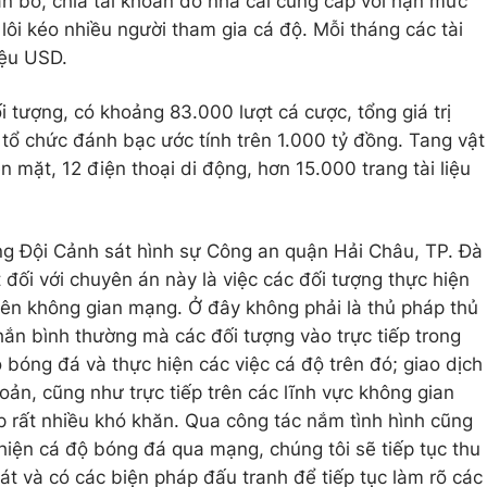
ân bổ, chia tài khoản do nhà cái cung cấp với hạn mức
 lôi kéo nhiều người tham gia cá độ. Mỗi tháng các tài
iệu USD.
i tượng, có khoảng 83.000 lượt cá cược, tổng giá trị
tổ chức đánh bạc ước tính trên 1.000 tỷ đồng. Tang vật
n mặt, 12 điện thoại di động, hơn 15.000 trang tài liệu
ng Đội Cảnh sát hình sự Công an quận Hải Châu, TP. Đà
 đối với chuyên án này là việc các đối tượng thực hiện
rên không gian mạng. Ở đây không phải là thủ pháp thủ
hắn bình thường mà các đối tượng vào trực tiếp trong
 bóng đá và thực hiện các việc cá độ trên đó; giao dịch
ản, cũng như trực tiếp trên các lĩnh vực không gian
p rất nhiều khó khăn. Qua công tác nắm tình hình cũng
hiện cá độ bóng đá qua mạng, chúng tôi sẽ tiếp tục thu
sát và có các biện pháp đấu tranh để tiếp tục làm rõ các