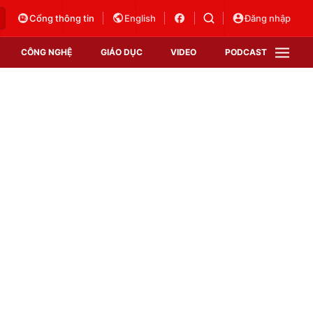
Cổng thông tin
English
Đăng nhập
CÔNG NGHỆ
GIÁO DỤC
VIDEO
PODCAST
VTV Money
VTV Thể thao
VTV Sức khoẻ
Bất động sản
Thị trường 24h
Tấm lòng Việt
Vươn mình bằng AI
VTV4
VTV8
VTV9
Lịch phát sóng
Giao lưu trực tuyến
Sự kiện