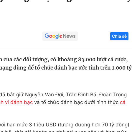
Góc ảnh
Giáo dục
Công nghệ
Chia sẻ
Tuyển sinh
Hitech Công ng
Học trực tuyến
Sản phẩm
 của các đối tượng, có khoảng 83.000 lượt cá cược,
g
Thị trường
 mạng dùng để tổ chức đánh bạc ước tính trên 1.000 tỷ
Tư vấn
ã bắt giữ Nguyễn Văn Đợi, Trần Đình Bá, Đoàn Trọng
h vi đánh bạc
và tổ chức đánh bạc dưới hình thức
cá
ới hạn mức 3 triệu USD (tương đương hơn 70 tỷ đồng)