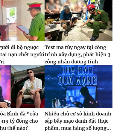
gười đi bộ ngược
Test ma túy ngay tại công
 tai nạn chết người
trình xây dựng, phát hiện 3
rị
công nhân dương tính
òa Bình đã “rửa
Nhiều chủ cơ sở kinh doanh
 319 tỷ đồng cho
sập bẫy mạo danh đặt thực
hư thế nào?
phẩm, mua hàng số lượng...