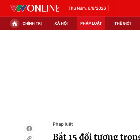
Thứ Năm, 6/8/2026
CHÍNH TRỊ
XÃ HỘI
PHÁP LUẬT
THẾ GIỚI
Chính trị
Xã hội
Thế giới
Kinh tế
Tin tức
Tài chính
Thế giới đó đây
Thị trường
Câu chuyện quốc tế
Góc doanh nghiệp
Dữ liệu và đời sống
Pháp luật
Bắt 15 đối tượng tron