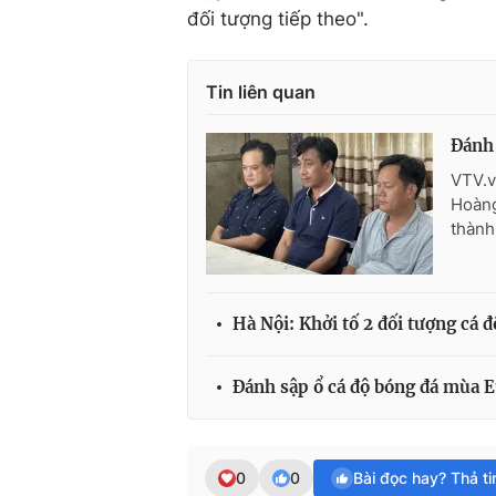
đối tượng tiếp theo".
Tin liên quan
Đánh 
VTV.v
Hoàng
thành
Hà Nội: Khởi tố 2 đối tượng cá đ
Đánh sập ổ cá độ bóng đá mùa E
0
0
Bài đọc hay? Thả t