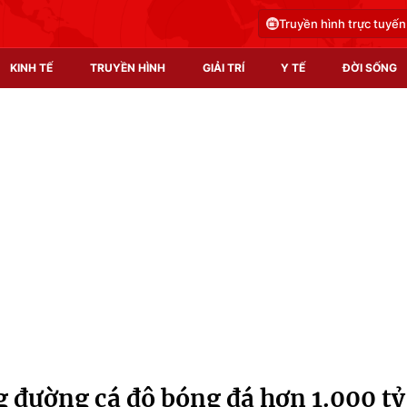
Truyền hình trực tuyến
KINH TẾ
TRUYỀN HÌNH
GIẢI TRÍ
Y TẾ
ĐỜI SỐNG
Pháp luật
Y tế
Truyền hình
Multimedia
Phim VTV
Video
Hậu trường
Shorts video
Nhân vật
Podcast
Khán giả
EMagazine
Giải sao mai
Photo
g đường cá độ bóng đá hơn 1.000 tỷ
Infographic