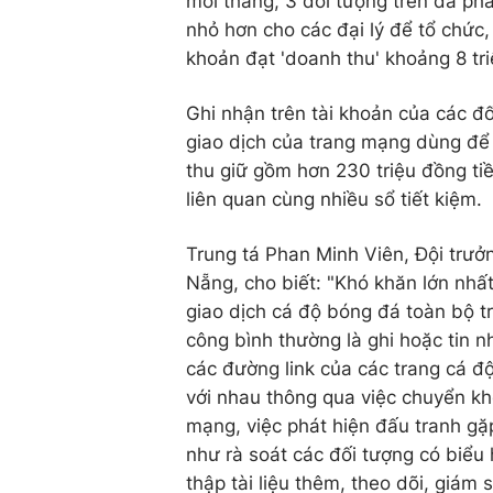
mỗi tháng, 3 đối tượng trên đã ph
nhỏ hơn cho các đại lý để tổ chức,
khoản đạt 'doanh thu' khoảng 8 tr
Ghi nhận trên tài khoản của các đố
giao dịch của trang mạng dùng để 
thu giữ gồm hơn 230 triệu đồng tiề
liên quan cùng nhiều sổ tiết kiệm.
Trung tá Phan Minh Viên, Đội trưở
Nẵng, cho biết: "Khó khăn lớn nhất
giao dịch cá độ bóng đá toàn bộ t
công bình thường là ghi hoặc tin n
các đường link của các trang cá độ
với nhau thông qua việc chuyển kho
mạng, việc phát hiện đấu tranh gặ
như rà soát các đối tượng có biểu 
thập tài liệu thêm, theo dõi, giám 