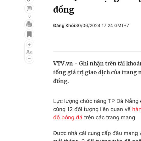
đồng
0
Đăng Khôi
30/06/2024 17:24 GMT+7
Giải trí
Đời sống
Điện ảnh
Du lịch
Âm nhạc
Làm đẹp
VTV.vn - Ghi nhận trên tài khoản
Sao
Chất lượng cuộc sốn
tổng giá trị giao dịch của trang
đồng.
Lực lượng chức năng TP Đà Nẵng đ
cùng 12 đối tượng liên quan về
hàn
độ bóng đá
trên các trang mạng.
Được nhà cái cung cấp đầu mạng v