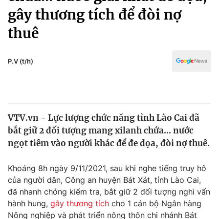
Chính trị
gây thương tích để đòi nợ
Truyền hình
Văn hóa - Giải trí
thuê
Xã hội
Y tế
Đời sống
Pháp luật
P.V (t/h)
Công nghệ
Giáo dục
Y tế
Thế giới
VTV.vn - Lực lượng chức năng tỉnh Lào Cai đã
bắt giữ 2 đối tượng mang xilanh chứa... nước
Tin tức
ngọt tiêm vào người khác để đe dọa, đòi nợ thuê.
Kinh tế
Thế giới đó đây
Tài chính
Khoảng 8h ngày 9/11/2021, sau khi nghe tiếng truy hô
Dữ liệu và đời sống
Câu chuyện quốc tế
của người dân, Công an huyện Bát Xát, tỉnh Lào Cai,
Thị trường
đã nhanh chóng kiểm tra, bắt giữ 2 đối tượng nghi vấn
Truyền hình
hành hung,
gây thương tích
cho 1 cán bộ Ngân hàng
Góc doanh nghiệp
Nông nghiệp và phát triển nông thôn chi nhánh Bát