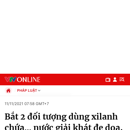
PHÁP LUẬT
Chính trị
11/11/2021 07:58 GMT+7
Xã hội
Bắt 2 đối tượng dùng xilanh
Pháp luật
Chuyên mục
Kinh tế
chứa... nước giải khát đe dọa,
Thể thao