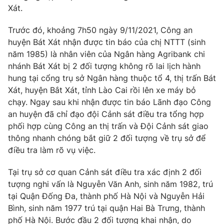
Phim VTV
Xát.
Giải trí
Hậu trường
Trước đó, khoảng 7h50 ngày 9/11/2021, Công an
Điện ảnh
Đời sống
huyện Bát Xát nhận được tin báo của chị NTTT (sinh
Nhân vật
Âm nhạc
năm 1985) là nhân viên của Ngân hàng Agribank chi
Du lịch
Khán giả
nhánh Bát Xát bị 2 đối tượng không rõ lai lịch hành
Giáo dục
Sao
hung tại cổng trụ sở Ngân hàng thuộc tổ 4, thị trấn Bát
Làm đẹp
Giải sao mai
Tuyển sinh
Xát, huyện Bắt Xát, tỉnh Lào Cai rồi lên xe máy bỏ
Công nghệ
Chất lượng cuộc sống
chạy. Ngay sau khi nhận được tin báo Lãnh đạo Công
Học trực tuyến
an huyện đã chỉ đạo đội Cảnh sát điều tra tổng hợp
Hitech Công nghệ tương lai
phối hợp cùng Công an thị trấn và Đội Cảnh sát giao
Giao lưu trực tuyến
thông nhanh chóng bắt giữ 2 đối tượng về trụ sở để
Sản phẩm
điều tra làm rõ vụ việc.
Lịch phát sóng
Thị trường
Tại trụ sở cơ quan Cảnh sát điều tra xác định 2 đối
Tư vấn
tượng nghi vấn là Nguyễn Văn Anh, sinh năm 1982, trú
Chuyên mục khác
tại Quận Đống Đa, thành phố Hà Nội và Nguyễn Hải
Bình, sinh năm 1977 trú tại quận Hai Bà Trưng, thành
Emagazine
Podcast
phố Hà Nội. Bước đầu 2 đối tượng khai nhận, do