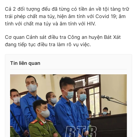
Ðiện thoại Thời báo VTV:
024.66 897 897
Cả 2 đối tượng đểu đã từng có tiền án về tội tàng trữ
Email:
toasoan@vtv.vn
trái phép chất ma túy, hiện âm tính với Covid 19; âm
Liên hệ quảng cáo:
024-7300.7108
tính với chất ma túy và âm tính với HIV.
Cơ quan Cảnh sát điều tra Công an huyện Bát Xát
đang tiếp tục điều tra làm rõ vụ việc.
Tin liên quan
® Cấm sao chép dưới mọi hình thức nếu không có sự chấp
thuận bằng văn bản. Ghi rõ nguồn VTV.vn khi phát hành lại
thông tin từ website này.