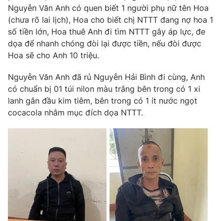
Nguyễn Văn Anh có quen biết 1 người phụ nữ tên Hoa
Photo
Infographic
(chưa rõ lai lịch), Hoa cho biết chị NTTT đang nợ hoa 1
số tiền lớn, Hoa thuê Anh đi tìm NTTT gây áp lực, đe
dọa để nhanh chóng đòi lại được tiền, nếu đòi được
Video
Shorts video
Hoa sẽ cho Anh 10 triệu.
VTV Money
VTV Thể thao
Nguyễn Văn Anh đã rủ Nguyễn Hải Bình đi cùng, Anh
có chuẩn bị 01 túi nilon màu trắng bên trong có 1 xi
lanh gắn đầu kim tiêm, bên trong có 1 ít nước ngọt
VTV Sức khoẻ
Bất động sản
cocacola nhằm mục đích dọa NTTT.
Thị trường 24h
Tấm lòng Việt
VTV4
Vươn mình bằng AI
VTV9
VTV8
Liên hệ tòa soạn
English