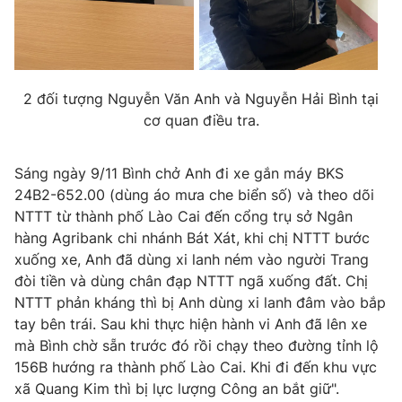
THỜI BÁO VTV
2 đối tượng Nguyễn Văn Anh và Nguyễn Hải Bình tại
cơ quan điều tra.
Theo dõi báo trên
Sáng ngày 9/11 Bình chở Anh đi xe gắn máy BKS
24B2-652.00 (dùng áo mưa che biển số) và theo dõi
NTTT từ thành phố Lào Cai đến cổng trụ sở Ngân
Cơ quan chủ quản:
Đài Truyền hình Việt Nam
hàng Agribank chi nhánh Bát Xát, khi chị NTTT bước
Cơ quan báo chí:
Thời báo VTV
xuống xe, Anh đã dùng xi lanh ném vào người Trang
Giấy phép hoạt động báo in và báo điện tử số 483/GP-BTTTT
đòi tiền và dùng chân đạp NTTT ngã xuống đất. Chị
cấp ngày 29/12/2023
NTTT phản kháng thì bị Anh dùng xi lanh đâm vào bắp
Tổng Biên tập:
Vũ Thanh Thủy
tay bên trái. Sau khi thực hiện hành vi Anh đã lên xe
Phó Tổng Biên tập:
mà Bình chờ sẵn trước đó rồi chạy theo đường tỉnh lộ
Nguyễn Thị Mỹ Hạnh, Phạm Quốc Thắng,
Nguyễn Trọng Ninh
156B hướng ra thành phố Lào Cai. Khi đi đến khu vực
Tổng đài VTV:
024.38 355 931 - 024.38 355 932
xã Quang Kim thì bị lực lượng Công an bắt giữ".