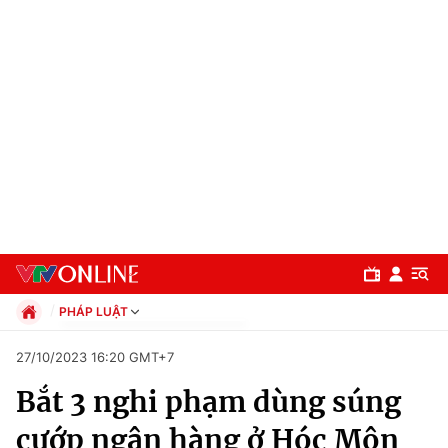
PHÁP LUẬT
Chính trị
27/10/2023 16:20 GMT+7
Xã hội
Bắt 3 nghi phạm dùng súng
Pháp luật
Chuyên mục
Kinh tế
cướp ngân hàng ở Hóc Môn
Thể thao