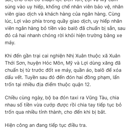
Ðiện thoại Thời báo VTV:
024.66 897 897
súng vào uy hiếp, khống chế nhân viên bảo vệ, nhân
Email:
toasoan@vtv.vn
viên giao dịch và khách hàng của ngân hàng. Cùng
Liên hệ quảng cáo:
024-7300.7108
lúc, Lợi vào phía trong quầy giao dịch, uy hiếp nhân
viên ngân hàng bỏ tiền vào balô đã chuẩn bị sẵn, sau
đó cả hai nhanh chóng rời khỏi hiện trường bằng xe
máy.
Khi đến gần trại cai nghiện Nhị Xuân thuộc xã Xuân
Thới Sơn, huyện Hóc Môn, Mỹ và Lợi dùng xăng đã
chuẩn bị từ trước đốt xe máy, quần áo, balô để xóa
dấu vết. Tuyền sau đó đến đón hai đồng phạm, lẩn
trốn tại nhiều địa điểm thuộc quận 12.
Chiều cùng ngày, bộ ba đón taxi ra Vũng Tàu, chia
nhau số tiền vừa cướp được rồi chia tay tiếp tục bỏ
® Cấm sao chép dưới mọi hình thức nếu không có sự chấp
thuận bằng văn bản. Ghi rõ nguồn VTV.vn khi phát hành lại
trốn qua nhiều tỉnh thành, cho đến khi bị bắt.
thông tin từ website này.
Hiện công an đang tiếp tục điều tra.