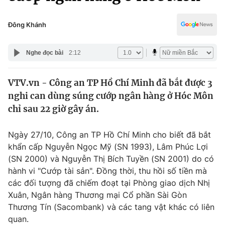
Chính trị
Truyền hình
Văn hóa - Giải trí
Đông Khánh
Xã hội
Y tế
Đời sống
Nghe đọc bài
2:12
Pháp luật
Công nghệ
Giáo dục
VTV.vn - Công an TP Hồ Chí Minh đã bắt được 3
Y tế
nghi can dùng súng cướp ngân hàng ở Hóc Môn
chỉ sau 22 giờ gây án.
Thế giới
Ngày 27/10, Công an TP Hồ Chí Minh cho biết đã bắt
Tin tức
khẩn cấp Nguyễn Ngọc Mỹ (SN 1993), Lâm Phúc Lợi
Kinh tế
(SN 2000) và Nguyễn Thị Bích Tuyền (SN 2001) do có
Thế giới đó đây
Tài chính
hành vi "Cướp tài sản". Đồng thời, thu hồi số tiền mà
Dữ liệu và đời sống
Câu chuyện quốc tế
các đối tượng đã chiếm đoạt tại Phòng giao dịch Nhị
Thị trường
Xuân, Ngân hàng Thương mại Cổ phần Sài Gòn
Truyền hình
Thương Tín (Sacombank) và các tang vật khác có liên
Góc doanh nghiệp
quan.