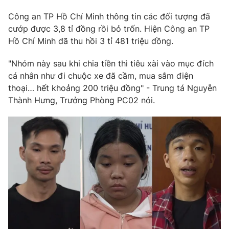
Phim VTV
Giải trí
Công an TP Hồ Chí Minh thông tin các đối tượng đã
Hậu trường
cướp được 3,8 tỉ đồng rồi bỏ trốn. Hiện Công an TP
Điện ảnh
Đời sống
Hồ Chí Minh đã thu hồi 3 tỉ 481 triệu đồng.
Nhân vật
Âm nhạc
Du lịch
"Nhóm này sau khi chia tiền thì tiêu xài vào mục đích
Khán giả
Giáo dục
Sao
cá nhân như đi chuộc xe đã cầm, mua sắm điện
Làm đẹp
Giải sao mai
thoại… hết khoảng 200 triệu đồng" - Trung tá Nguyễn
Tuyển sinh
Công nghệ
Thành Hưng, Trưởng Phòng PC02 nói.
Chất lượng cuộc sống
Học trực tuyến
Hitech Công nghệ tương lai
Giao lưu trực tuyến
Sản phẩm
Lịch phát sóng
Thị trường
Tư vấn
Chuyên mục khác
Emagazine
Podcast