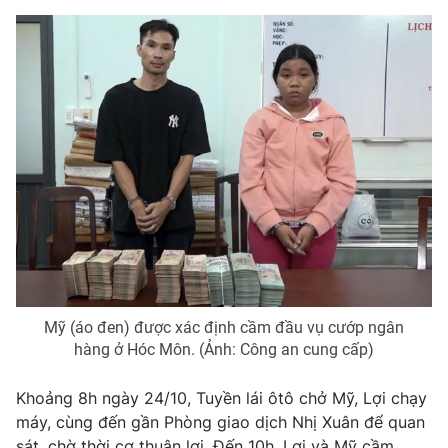
THỜI BÁO VTV
Theo dõi báo trên
Cơ quan chủ quản:
Đài Truyền hình Việt Nam
Cơ quan báo chí:
Thời báo VTV
Giấy phép hoạt động báo in và báo điện tử số 483/GP-BTTTT
Mỹ (áo đen) được xác định cầm đầu vụ cướp ngân
cấp ngày 29/12/2023
hàng ở Hóc Môn. (Ảnh: Công an cung cấp)
Tổng Biên tập:
Vũ Thanh Thủy
Phó Tổng Biên tập:
Nguyễn Thị Mỹ Hạnh, Phạm Quốc Thắng,
Khoảng 8h ngày 24/10, Tuyền lái ôtô chở Mỹ, Lợi chạy
Nguyễn Trọng Ninh
máy, cùng đến gần Phòng giao dịch Nhị Xuân để quan
Tổng đài VTV:
024.38 355 931 - 024.38 355 932
sát, chờ thời cơ thuận lợi. Đến 10h, Lợi và Mỹ cầm