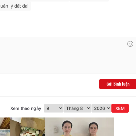
uản lý đất đai
Gửi bình luận
Xem theo ngày
XEM