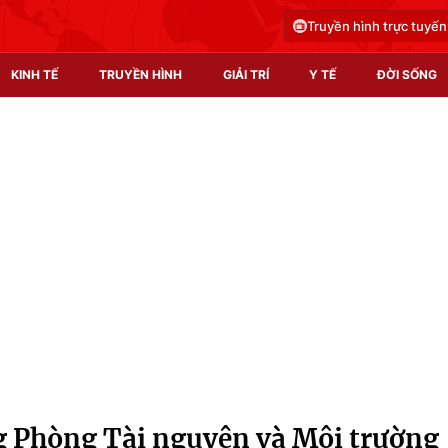
Truyền hình trực tuyến
KINH TẾ
TRUYỀN HÌNH
GIẢI TRÍ
Y TẾ
ĐỜI SỐNG
Pháp luật
Y tế
Truyền hình
Multimedia
Phim VTV
Video
Hậu trường
Shorts video
Nhân vật
Podcast
Khán giả
EMagazine
Giải sao mai
Photo
g Phòng Tài nguyên và Môi trường
Infographic