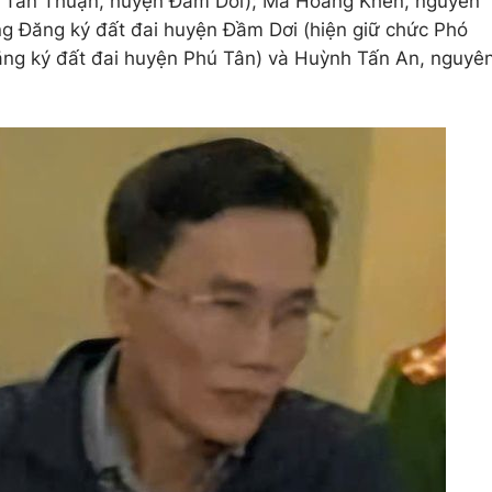
xã Tân Thuận, huyện Đầm Dơi); Mã Hoàng Khén, nguyên
 Đăng ký đất đai huyện Đầm Dơi (hiện giữ chức Phó
ng ký đất đai huyện Phú Tân) và Huỳnh Tấn An, nguyê