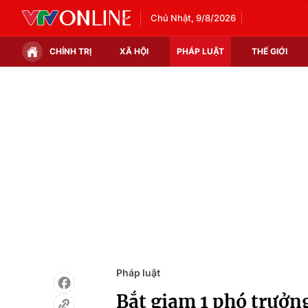
Chủ Nhật, 9/8/2026
CHÍNH TRỊ
XÃ HỘI
PHÁP LUẬT
THẾ GIỚI
Chính trị
Xã hội
Thế giới
Kinh tế
Tin tức
Tài chính
Thế giới đó đây
Thị trường
Câu chuyện quốc tế
Góc doanh nghiệp
Dữ liệu và đời sống
Pháp luật
Bắt giam 1 phó trưởn