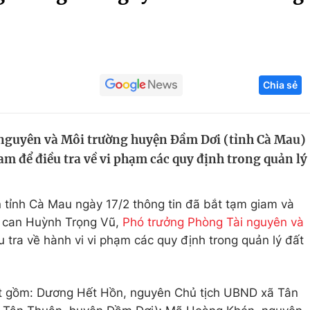
Góc ảnh
Giáo dục
Công nghệ
Chia sẻ
Tuyển sinh
Hitech Công ng
Học trực tuyến
Sản phẩm
nguyên và Môi trường huyện Đầm Dơi (tỉnh Cà Mau)
g
Thị trường
am để điều tra về vi phạm các quy định trong quản lý
Tư vấn
 tỉnh Cà Mau ngày 17/2 thông tin đã bắt tạm giam và
bị can Huỳnh Trọng Vũ,
Phó trưởng Phòng Tài nguyên và
tra về hành vi vi phạm các quy định trong quản lý đất
bắt gồm: Dương Hết Hồn, nguyên Chủ tịch UBND xã Tân