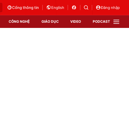
Cổng thông tin
English
Đăng nhập
CÔNG NGHỆ
GIÁO DỤC
VIDEO
PODCAST
VTV Money
VTV Thể thao
VTV Sức khoẻ
Bất động sản
Thị trường 24h
Tấm lòng Việt
Vươn mình bằng AI
VTV4
VTV8
VTV9
Lịch phát sóng
Giao lưu trực tuyến
Sự kiện