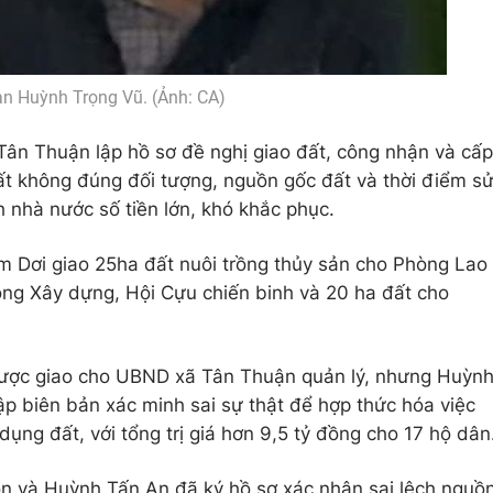
an Huỳnh Trọng Vũ. (Ảnh: CA)
Tân Thuận lập hồ sơ đề nghị giao đất, công nhận và cấp
t không đúng đối tượng, nguồn gốc đất và thời điểm s
h nhà nước số tiền lớn, khó khắc phục.
Dơi giao 25ha đất nuôi trồng thủy sản cho Phòng Lao
òng Xây dựng, Hội Cựu chiến binh và 20 ha đất cho
được giao cho UBND xã Tân Thuận quản lý, nhưng Huỳn
p biên bản xác minh sai sự thật để hợp thức hóa việc
ng đất, với tổng trị giá hơn 9,5 tỷ đồng cho 17 hộ dân
n và Huỳnh Tấn An đã ký hồ sơ xác nhận sai lệch nguồ