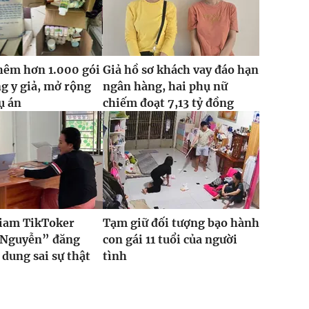
hêm hơn 1.000 gói
Giả hồ sơ khách vay đáo hạn
g y giả, mở rộng
ngân hàng, hai phụ nữ
ụ án
chiếm đoạt 7,13 tỷ đồng
giam TikToker
Tạm giữ đối tượng bạo hành
Nguyễn” đăng
con gái 11 tuổi của người
 dung sai sự thật
tình