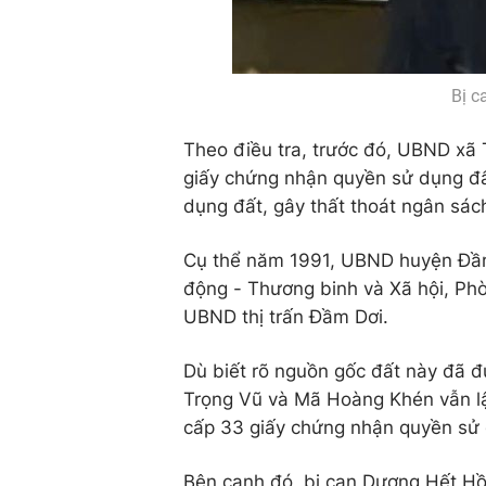
Bị c
Theo điều tra, trước đó, UBND xã 
giấy chứng nhận quyền sử dụng đấ
dụng đất, gây thất thoát ngân sác
Cụ thể năm 1991, UBND huyện Đầm 
động - Thương binh và Xã hội, Ph
UBND thị trấn Đầm Dơi.
Dù biết rõ nguồn gốc đất này đã 
Trọng Vũ và Mã Hoàng Khén vẫn lậ
cấp 33 giấy chứng nhận quyền sử dụ
Bên cạnh đó, bị can Dương Hết Hồ