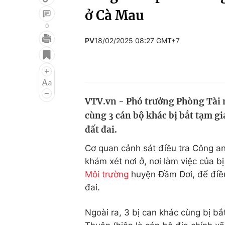
ở Cà Mau
0
PV
18/02/2025 08:27 GMT+7
Giải trí
Đời sống
Điện ảnh
Du lịch
Âm nhạc
Làm đẹp
VTV.vn - Phó trưởng Phòng Tài 
Sao
Chất lượng cuộc sốn
cùng 3 cán bộ khác bị bắt tạm gi
đất đai.
Cơ quan cảnh sát điều tra Công an
khám xét nơi ở, nơi làm việc của 
Môi trường
huyện Đầm Dơi, để điều 
đai.
Ngoài ra, 3 bị can khác cùng bị 