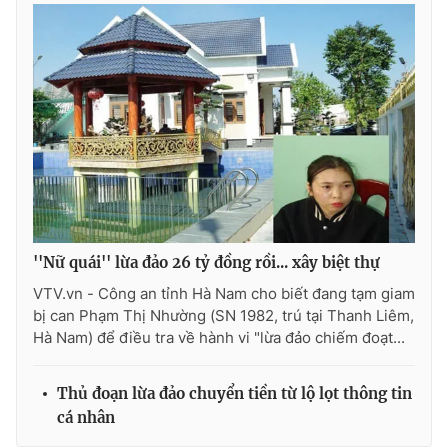
Photo
Infographic
Video
Shorts video
VTV Money
VTV Thể thao
VTV Sức khoẻ
Bất động sản
''Nữ quái'' lừa đảo 26 tỷ đồng rồi... xây biệt thự
Thị trường 24h
Tấm lòng Việt
VTV.vn - Công an tỉnh Hà Nam cho biết đang tạm giam
bị can Phạm Thị Nhường (SN 1982, trú tại Thanh Liêm,
VTV4
Vươn mình bằng AI
Hà Nam) để điều tra về hành vi "lừa đảo chiếm đoạt...
VTV9
VTV8
Thủ đoạn lừa đảo chuyển tiền từ lộ lọt thông tin
cá nhân
Liên hệ tòa soạn
English