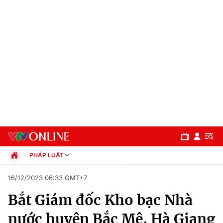
PHÁP LUẬT
Chính trị
16/12/2023 06:33 GMT+7
Xã hội
Bắt Giám đốc Kho bạc Nhà
Pháp luật
Chuyên mục
Kinh tế
nước huyện Bắc Mê, Hà Giang
Thể thao