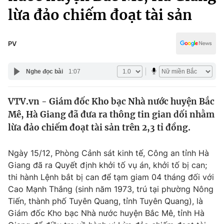
Chính trị
lừa đảo chiếm đoạt tài sản
Truyền hình
Văn hóa - Giải trí
Xã hội
Y tế
PV
Đời sống
Pháp luật
Công nghệ
Nghe đọc bài
1:07
Giáo dục
Y tế
VTV.vn - Giám đốc Kho bạc Nhà nước huyện Bắc
Mê, Hà Giang đã đưa ra thông tin gian dối nhằm
Thế giới
lừa đảo chiếm đoạt tài sản trên 2,3 tỉ đồng.
Tin tức
Kinh tế
Ngày 15/12, Phòng Cảnh sát kinh tế, Công an tỉnh Hà
Thế giới đó đây
Giang đã ra Quyết định khởi tố vụ án, khởi tố bị can;
Tài chính
Dữ liệu và đời sống
thi hành Lệnh bắt bị can để tạm giam 04 tháng đối với
Câu chuyện quốc tế
Thị trường
Cao Mạnh Thắng (sinh năm 1973, trú tại phường Nông
Tiến, thành phố Tuyên Quang, tỉnh Tuyên Quang), là
Truyền hình
Góc doanh nghiệp
Giám đốc Kho bạc Nhà nước huyện Bắc Mê, tỉnh Hà