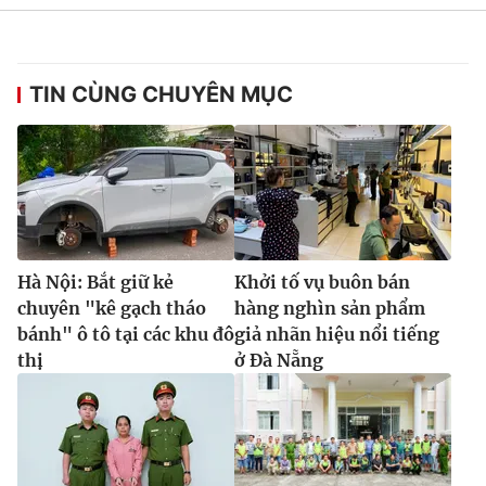
Ðiện thoại Thời báo VTV:
024.66 897 897
Email:
toasoan@vtv.vn
Liên hệ quảng cáo:
024-7300.7108
TIN CÙNG CHUYÊN MỤC
Hà Nội: Bắt giữ kẻ
Khởi tố vụ buôn bán
chuyên "kê gạch tháo
hàng nghìn sản phẩm
bánh" ô tô tại các khu đô
giả nhãn hiệu nổi tiếng
thị
ở Đà Nẵng
® Cấm sao chép dưới mọi hình thức nếu không có sự chấp
thuận bằng văn bản. Ghi rõ nguồn VTV.vn khi phát hành lại
thông tin từ website này.