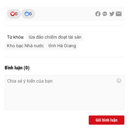
0
0
THỜI BÁO VTV
Từ khóa:
lừa đảo chiếm đoạt tài sản
Kho bạc Nhà nước
tỉnh Hà Giang
Theo dõi báo trên
Bình luận
(
0
)
Cơ quan chủ quản:
Đài Truyền hình Việt Nam
Cơ quan báo chí:
Thời báo VTV
Giấy phép hoạt động báo in và báo điện tử số 483/GP-BTTTT
cấp ngày 29/12/2023
Tổng Biên tập:
Vũ Thanh Thủy
Phó Tổng Biên tập:
Nguyễn Thị Mỹ Hạnh, Phạm Quốc Thắng,
Nguyễn Trọng Ninh
Gửi bình luận
Tổng đài VTV:
024.38 355 931 - 024.38 355 932