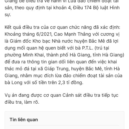
Giang để điều tra về hành vi Lừa đảo chiếm đoạt tài
Phim VTV
Giải trí
sản, theo quy định tại khoản 4, Điều 174 Bộ luật Hình
Hậu trường
sự.
Điện ảnh
Đời sống
Nhân vật
Kết quả điều tra của cơ quan chức năng đã xác định:
Âm nhạc
Khoảng tháng 6/2021, Cao Mạnh Thắng với cương vị
Du lịch
Khán giả
Giáo dục
là Giám đốc Kho bạc Nhà nước huyện Bắc Mê đã lợi
Sao
Làm đẹp
Giải sao mai
dụng mối quan hệ quen biết với bà P.T.L. (trú tại
Tuyển sinh
phường Minh Khai, thành phố Hà Giang, tỉnh Hà Giang)
Công nghệ
Chất lượng cuộc sống
để đưa ra thông tin gian dối liên quan đến việc khai
Học trực tuyến
Hitech Công nghệ tương lai
thác mỏ đá tại xã Giáp Trung, huyện Bắc Mê, tỉnh Hà
Giao lưu trực tuyến
Giang, nhằm mục đích lừa đảo chiếm đoạt tài sản của
Sản phẩm
bà Long với số tiền trên 2,3 tỉ đồng.
Lịch phát sóng
Thị trường
Vụ án đang được cơ quan Cảnh sát điều tra tiếp tục
điều tra, làm rõ.
Tư vấn
Chuyên mục khác
Tin liên quan
Emagazine
Podcast