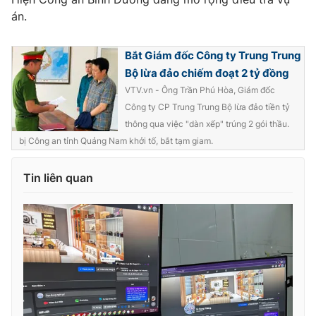
Ðiện thoại Thời báo VTV:
024.66 897 897
án.
Email:
toasoan@vtv.vn
Liên hệ quảng cáo:
024-7300.7108
Bắt Giám đốc Công ty Trung Trung
Bộ lừa đảo chiếm đoạt 2 tỷ đồng
VTV.vn - Ông Trần Phú Hòa, Giám đốc
Công ty CP Trung Trung Bộ lừa đảo tiền tỷ
thông qua việc "dàn xếp" trúng 2 gói thầu.
bị Công an tỉnh Quảng Nam khởi tố, bắt tạm giam.
Tin liên quan
® Cấm sao chép dưới mọi hình thức nếu không có sự chấp
thuận bằng văn bản. Ghi rõ nguồn VTV.vn khi phát hành lại
thông tin từ website này.