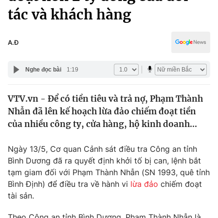
Chính trị
tác và khách hàng
Truyền hình
Văn hóa - Giải trí
Xã hội
Y tế
A.Đ
Đời sống
Pháp luật
Công nghệ
Nghe đọc bài
1:19
Giáo dục
Y tế
VTV.vn - Để có tiền tiêu và trả nợ, Phạm Thành
Nhẫn đã lên kế hoạch lừa đảo chiếm đoạt tiền
Thế giới
của nhiều công ty, cửa hàng, hộ kinh doanh...
Tin tức
Kinh tế
Ngày 13/5, Cơ quan Cảnh sát điều tra Công an tỉnh
Thế giới đó đây
Bình Dương đã ra quyết định khởi tố bị can, lệnh bắt
Tài chính
Dữ liệu và đời sống
tạm giam đối với Phạm Thành Nhẫn (SN 1993, quê tỉnh
Câu chuyện quốc tế
Thị trường
Bình Định) để điều tra về hành vi
lừa đảo
chiếm đoạt
tài sản.
Truyền hình
Góc doanh nghiệp
Theo Công an tỉnh Bình Dương, Phạm Thành Nhẫn là