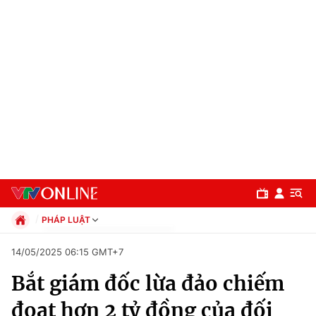
PHÁP LUẬT
Chính trị
14/05/2025 06:15 GMT+7
Xã hội
Bắt giám đốc lừa đảo chiếm
Pháp luật
Chuyên mục
Kinh tế
đoạt hơn 2 tỷ đồng của đối
Thể thao