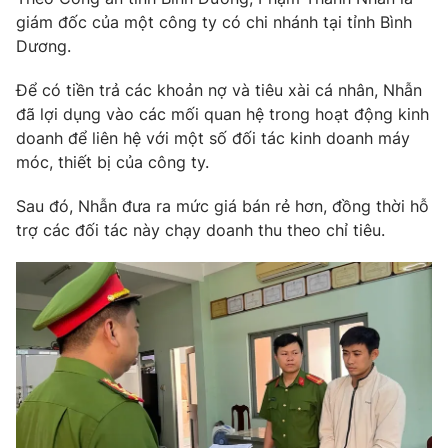
Phim VTV
Giải trí
giám đốc của một công ty có chi nhánh tại tỉnh Bình
Hậu trường
Dương.
Điện ảnh
Đời sống
Nhân vật
Để có tiền trả các khoản nợ và tiêu xài cá nhân, Nhẫn
Âm nhạc
đã lợi dụng vào các mối quan hệ trong hoạt động kinh
Du lịch
Khán giả
Giáo dục
doanh để liên hệ với một số đối tác kinh doanh máy
Sao
Làm đẹp
móc, thiết bị của công ty.
Giải sao mai
Tuyển sinh
Công nghệ
Chất lượng cuộc sống
Sau đó, Nhẫn đưa ra mức giá bán rẻ hơn, đồng thời hỗ
Học trực tuyến
trợ các đối tác này chạy doanh thu theo chỉ tiêu.
Hitech Công nghệ tương lai
Giao lưu trực tuyến
Sản phẩm
Lịch phát sóng
Thị trường
Tư vấn
Chuyên mục khác
Emagazine
Podcast