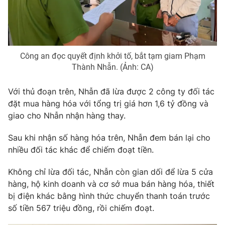
Photo
Infographic
Video
Shorts video
Công an đọc quyết định khởi tố, bắt tạm giam Phạm
Thành Nhẫn. (Ảnh: CA)
VTV Money
VTV Thể thao
Với thủ đoạn trên, Nhẫn đã lừa được 2 công ty đối tác
đặt mua hàng hóa với tổng trị giá hơn 1,6 tỷ đồng và
VTV Sức khoẻ
Bất động sản
giao cho Nhẫn nhận hàng thay.
Thị trường 24h
Tấm lòng Việt
Sau khi nhận số hàng hóa trên, Nhẫn đem bán lại cho
nhiều đối tác khác để chiếm đoạt tiền.
VTV4
Vươn mình bằng AI
Không chỉ lừa đối tác, Nhẫn còn gian dối để lừa 5 cửa
hàng, hộ kinh doanh và cơ sở mua bán hàng hóa, thiết
VTV9
VTV8
bị điện khác bằng hình thức chuyển thanh toán trước
số tiền 567 triệu đồng, rồi chiếm đoạt.
Liên hệ tòa soạn
English