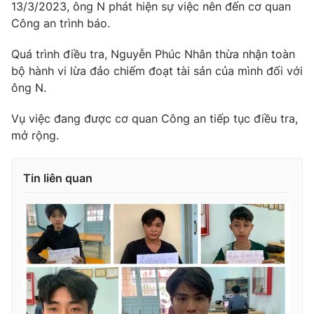
13/3/2023, ông N phát hiện sự việc nên đến cơ quan
Photo
Infographic
Công an trình báo.
Quá trình điều tra, Nguyễn Phúc Nhân thừa nhận toàn
Video
Shorts video
bộ hành vi lừa đảo chiếm đoạt tài sản của mình đối với
ông N.
VTV Money
VTV Thể thao
Vụ việc đang được cơ quan Công an tiếp tục điều tra,
mở rộng.
VTV Sức khoẻ
Bất động sản
Tin liên quan
Thị trường 24h
Tấm lòng Việt
VTV4
Vươn mình bằng AI
VTV9
VTV8
Liên hệ tòa soạn
English