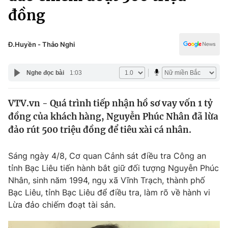
Chính trị
đồng
Truyền hình
Văn hóa - Giải trí
Xã hội
Y tế
Đ.Huyền - Thảo Nghi
Đời sống
Pháp luật
Công nghệ
Nghe đọc bài
1:03
Giáo dục
Y tế
VTV.vn - Quá trình tiếp nhận hồ sơ vay vốn 1 tỷ
đồng của khách hàng, Nguyễn Phúc Nhân đã lừa
Thế giới
đảo rút 500 triệu đồng để tiêu xài cá nhân.
Tin tức
Kinh tế
Sáng ngày 4/8, Cơ quan Cảnh sát điều tra Công an
Thế giới đó đây
tỉnh Bạc Liêu tiến hành bắt giữ đối tượng Nguyễn Phúc
Tài chính
Dữ liệu và đời sống
Nhân, sinh năm 1994, ngụ xã Vĩnh Trạch, thành phố
Câu chuyện quốc tế
Thị trường
Bạc Liêu, tỉnh Bạc Liêu để điều tra, làm rõ về hành vi
Lừa đảo chiếm đoạt tài sản.
Truyền hình
Góc doanh nghiệp