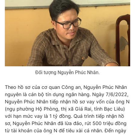
Phim VTV
Giải trí
Hậu trường
Điện ảnh
Đời sống
Nhân vật
Âm nhạc
Du lịch
Khán giả
Giáo dục
Sao
Làm đẹp
Giải sao mai
Tuyển sinh
Công nghệ
Chất lượng cuộc sống
Học trực tuyến
Hitech Công nghệ tương lai
Đối tượng Nguyễn Phúc Nhân.
Giao lưu trực tuyến
Sản phẩm
Theo hồ sơ của cơ quan Công an, Nguyễn Phúc Nhân
Lịch phát sóng
nguyên là cán bộ tín dụng ngân hàng. Ngày 7/6/2022,
Thị trường
Nguyễn Phúc Nhân tiếp nhận hồ sơ vay vốn của ông N
Tư vấn
(ngụ phường Hộ Phòng, thị xã Giá Rai, tỉnh Bạc Liêu)
với hạn mức vay là 1 tỷ đồng. Quá trình tiếp nhận hồ
Chuyên mục khác
sơ, Nguyễn Phúc Nhân đã lừa đảo, rút 500 triệu đồng
Emagazine
Podcast
từ tài khoản của ông N để tiêu xài cá nhân. Đến ngày