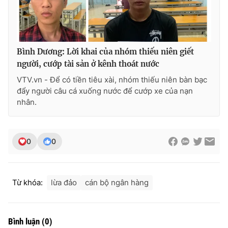
THỜI BÁO VTV
Bình Dương: Lời khai của nhóm thiếu niên giết
người, cướp tài sản ở kênh thoát nước
VTV.vn - Để có tiền tiêu xài, nhóm thiếu niên bàn bạc
đẩy người câu cá xuống nước để cướp xe của nạn
Theo dõi báo trên
nhân.
Cơ quan chủ quản:
Đài Truyền hình Việt Nam
0
0
Cơ quan báo chí:
Thời báo VTV
Giấy phép hoạt động báo in và báo điện tử số 483/GP-BTTTT
cấp ngày 29/12/2023
Tổng Biên tập:
Vũ Thanh Thủy
Từ khóa:
lừa đảo
cán bộ ngân hàng
Phó Tổng Biên tập:
Nguyễn Thị Mỹ Hạnh, Phạm Quốc Thắng,
Nguyễn Trọng Ninh
Tổng đài VTV:
024.38 355 931 - 024.38 355 932
Bình luận
(
0
)