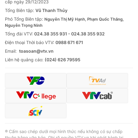
cấp ngày 29/12/2023
Tổng Biên tập:
Vũ Thanh Thủy
Phó Tổng Biên tập:
Nguyễn Thị Mỹ Hạnh, Phạm Quốc Thắng,
Nguyễn Trọng Ninh
Tổng đài VTV:
024.38 355 931 - 024.38 355 932
Ðiện thoại Thời báo VTV:
0988 671 671
Email:
toasoan@vtv.vn
Liên hệ quảng cáo:
(024) 626 79595
® Cấm sao chép dưới mọi hình thức nếu không có sự chấp
thuận bằng văn bản. Ghi rõ nguồn VTV.vn khi phát hành lại