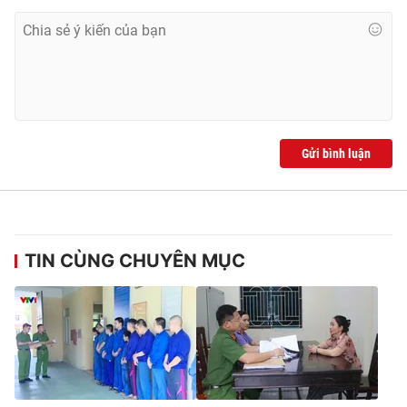
Ðiện thoại Thời báo VTV:
024.66 897 897
Email:
toasoan@vtv.vn
Liên hệ quảng cáo:
024-7300.7108
Gửi bình luận
TIN CÙNG CHUYÊN MỤC
® Cấm sao chép dưới mọi hình thức nếu không có sự chấp
thuận bằng văn bản. Ghi rõ nguồn VTV.vn khi phát hành lại
thông tin từ website này.