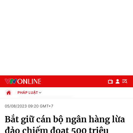
PHÁP LUẬT
Chính trị
05/08/2023 09:20 GMT+7
Xã hội
Bắt giữ cán bộ ngân hàng lừa
Pháp luật
Chuyên mục
Kinh tế
đảo chiếm đoạt 500 triệu
Thể thao