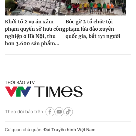
Khởi tố 2 vụ án xâm
Bóc gỡ 2 tổ chức tội
phạm quyền sở hữu công
phạm lừa đảo xuyên
nghiệp ở Hà Nội, thu
quốc gia, bắt 171 người
hơn 3.600 sản phẩm...
THỜI BÁO VTV
Theo dõi báo trên
Cơ quan chủ quản:
Đài Truyền hình Việt Nam