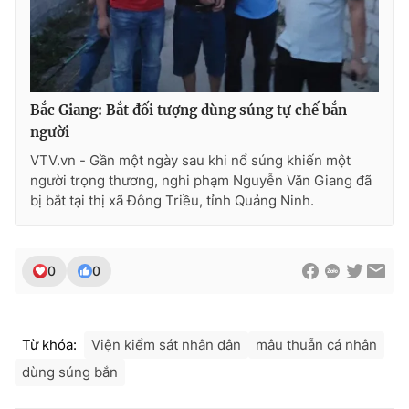
THỜI BÁO VTV
Bắc Giang: Bắt đối tượng dùng súng tự chế bắn
người
VTV.vn - Gần một ngày sau khi nổ súng khiến một
Theo dõi báo trên
người trọng thương, nghi phạm Nguyễn Văn Giang đã
bị bắt tại thị xã Đông Triều, tỉnh Quảng Ninh.
Cơ quan chủ quản:
Đài Truyền hình Việt Nam
Cơ quan báo chí:
Thời báo VTV
0
0
Giấy phép hoạt động báo in và báo điện tử số 483/GP-BTTTT
cấp ngày 29/12/2023
Tổng Biên tập:
Vũ Thanh Thủy
Từ khóa:
Viện kiểm sát nhân dân
mâu thuẫn cá nhân
Phó Tổng Biên tập:
Nguyễn Thị Mỹ Hạnh, Phạm Quốc Thắng,
Nguyễn Trọng Ninh
dùng súng bắn
Tổng đài VTV:
024.38 355 931 - 024.38 355 932