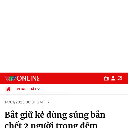
PHÁP LUẬT
Chính trị
14/01/2023 06:31 GMT+7
Xã hội
Bắt giữ kẻ dùng súng bắn
Pháp luật
Chuyên mục
Kinh tế
chết 2 người trong đêm
Thể thao