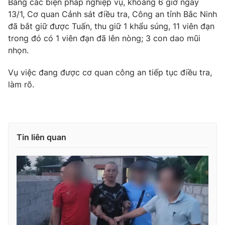
Bằng các biện pháp nghiệp vụ, khoảng 6 giờ ngày
13/1, Cơ quan Cảnh sát điều tra, Công an tỉnh Bắc Ninh
Photo
Infographic
đã bắt giữ được Tuấn, thu giữ 1 khẩu súng, 11 viên đạn
trong đó có 1 viên đạn đã lên nòng; 3 con dao mũi
Video
Shorts video
nhọn.
Vụ việc đang được cơ quan công an tiếp tục điều tra,
VTV Money
VTV Thể thao
làm rõ.
VTV Sức khoẻ
Bất động sản
Thị trường 24h
Tấm lòng Việt
Tin liên quan
VTV4
Vươn mình bằng AI
VTV9
VTV8
Liên hệ tòa soạn
English