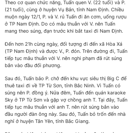
Phim VTV
Theo cơ quan chức năng, Tuấn quen V. (22 tuổi) và P.
Giải trí
(21 tuổi), cùng ở huyện Vụ Bản, tỉnh Nam Định. Chiều
Hậu trường
muộn ngày 12/1, P. và V. rủ Tuấn đi ăn cơm, uống rượu
Điện ảnh
Đời sống
ở TP Nam Định. Do có mâu thuẫn với V. nên Tuấn
Nhân vật
Âm nhạc
mang theo súng, đạn trước khi bắt taxi đi Nam Định.
Du lịch
Khán giả
Giáo dục
Sao
Đến hơn 21h cùng ngày, đối tượng đi đến xã Hòa Xá
Làm đẹp
Giải sao mai
(TP Nam Định) và được V., P. đón. Trên đường đi, Tuấn
Tuyển sinh
Công nghệ
tiếp tục mâu thuẫn với V. nên nghi phạm đã rút súng
Chất lượng cuộc sống
Học trực tuyến
bắn vào đầu đối phương.
Hitech Công nghệ tương lai
Giao lưu trực tuyến
Sau đó, Tuấn bảo P. chở đến khu vực siêu thị Big C để
Sản phẩm
thuê taxi đi về TP Từ Sơn, tỉnh Bắc Ninh. Vì Tuấn có
Lịch phát sóng
súng nên P. đồng ý. Nửa đêm, Tuấn đến quán karaoke
Thị trường
Sky ở TP Từ Sơn và gặp vợ chồng anh T. Tại đây, Tuấn
Tư vấn
tiếp tục mâu thuẫn với anh T. nên rút súng bắn vào
đầu người đàn ông này. Sau đó, Tuấn bỏ trốn đến nhà
Chuyên mục khác
nghỉ ở huyện Tân Yên, tỉnh Bắc Giang.
Emagazine
Podcast