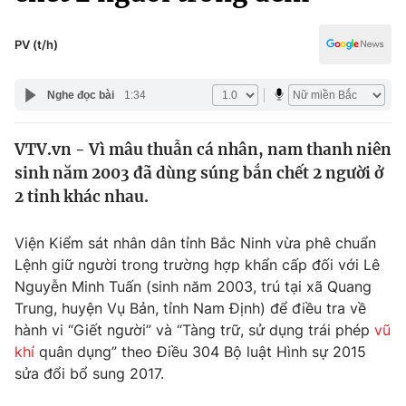
Chính trị
Truyền hình
Văn hóa - Giải trí
PV (t/h)
Xã hội
Y tế
Đời sống
Nghe đọc bài
1:34
Pháp luật
Công nghệ
Giáo dục
VTV.vn - Vì mâu thuẫn cá nhân, nam thanh niên
Y tế
sinh năm 2003 đã dùng súng bắn chết 2 người ở
2 tỉnh khác nhau.
Thế giới
Viện Kiểm sát nhân dân tỉnh Bắc Ninh vừa phê chuẩn
Tin tức
Lệnh giữ người trong trường hợp khẩn cấp đối với Lê
Kinh tế
Nguyễn Minh Tuấn (sinh năm 2003, trú tại xã Quang
Thế giới đó đây
Tài chính
Trung, huyện Vụ Bản, tỉnh Nam Định) để điều tra về
Dữ liệu và đời sống
Câu chuyện quốc tế
hành vi “Giết người” và “Tàng trữ, sử dụng trái phép
vũ
Thị trường
khí
quân dụng” theo Điều 304 Bộ luật Hình sự 2015
Truyền hình
sửa đổi bổ sung 2017.
Góc doanh nghiệp