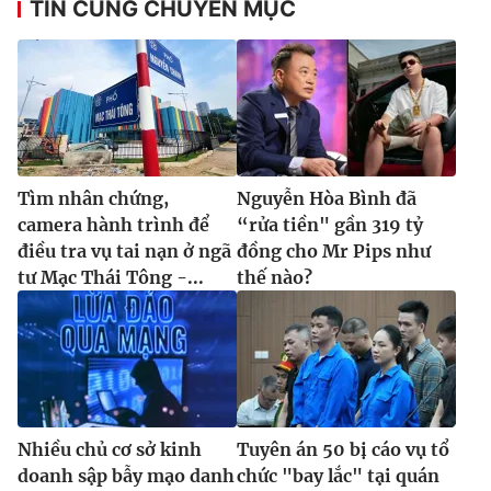
TIN CÙNG CHUYÊN MỤC
THỜI BÁO VTV
Tìm nhân chứng,
Nguyễn Hòa Bình đã
Theo dõi báo trên
camera hành trình để
“rửa tiền" gần 319 tỷ
điều tra vụ tai nạn ở ngã
đồng cho Mr Pips như
Cơ quan chủ quản:
Đài Truyền hình Việt Nam
tư Mạc Thái Tông -...
thế nào?
Cơ quan báo chí:
Thời báo VTV
Giấy phép hoạt động báo in và báo điện tử số 483/GP-BTTTT
cấp ngày 29/12/2023
Tổng Biên tập:
Vũ Thanh Thủy
Phó Tổng Biên tập:
Nguyễn Thị Mỹ Hạnh, Phạm Quốc Thắng,
Nguyễn Trọng Ninh
Nhiều chủ cơ sở kinh
Tuyên án 50 bị cáo vụ tổ
Tổng đài VTV:
024.38 355 931 - 024.38 355 932
doanh sập bẫy mạo danh
chức "bay lắc" tại quán