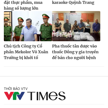
đặt thực phẩm, mua
karaoke Quỳnh Trang
Ðiện thoại Thời báo VTV:
024.66 897 897
hàng số lượng lớn
Email:
toasoan@vtv.vn
Liên hệ quảng cáo:
024-7300.7108
Chủ tịch Công ty Cổ
Pha thuốc tân dược vào
phần Mekolor Võ Xuân
thuốc Đông y gia truyền
Trường bị khởi tố
để bán cho người bệnh
® Cấm sao chép dưới mọi hình thức nếu không có sự chấp
THỜI BÁO VTV
thuận bằng văn bản. Ghi rõ nguồn VTV.vn khi phát hành lại
thông tin từ website này.