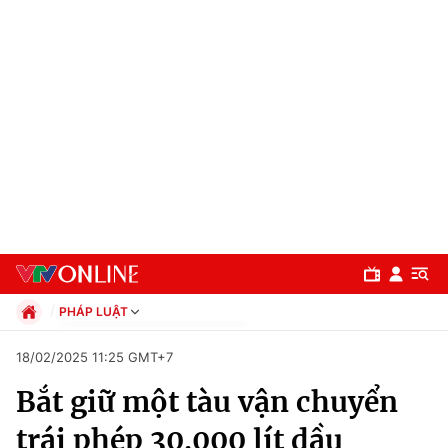
PHÁP LUẬT
Chính trị
18/02/2025 11:25 GMT+7
Xã hội
Bắt giữ một tàu vận chuyển
Pháp luật
Chuyên mục
Kinh tế
trái phép 30.000 lít dầu
Thể thao