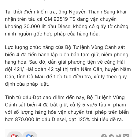
Phim VTV
Giải trí
Tại thời điểm kiểm tra, ông Nguyễn Thanh Sang khai
Hậu trường
nhận trên tàu cá CM 92519 TS đang vận chuyển
Điện ảnh
Đời sống
Nhân vật
khoảng 30.000 lít dầu Diesel không có giấy tờ chứng
Âm nhạc
minh nguồn gốc hợp pháp của hàng hóa.
Du lịch
Khán giả
Giáo dục
Sao
Lực lượng chức năng của Bộ Tư lệnh Vùng Cảnh sát
Làm đẹp
Giải sao mai
biển 4 đã tiến hành lập biên bản tạm giữ, niêm phong
Tuyển sinh
Công nghệ
Chất lượng cuộc sống
hàng hóa. Sau đó, dẫn giải phương tiện về cảng Hải
Học trực tuyến
đội 421/ Hải đoàn 42 tại thị trấn Năm Căn, huyện Năm
Hitech Công nghệ tương lai
Căn, tỉnh Cà Mau để tiếp tục điều tra, xử lý theo quy
Giao lưu trực tuyến
định của pháp luật.
Sản phẩm
Lịch phát sóng
Thị trường
Tính từ đầu Đợt cao điểm đến nay, Bộ Tư lệnh Vùng
Cảnh sát biển 4 đã bắt giữ, xử lý 5 vụ/5 tàu vi phạm
Tư vấn
với số lượng hàng hóa vận chuyển trái phép trên biển
Chuyên mục khác
hơn 870.000 lít dầu Diesel, đạt 125% chỉ tiêu đề ra.
Emagazine
Podcast
0
0