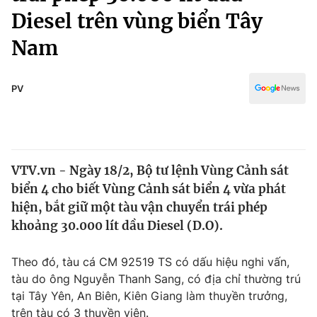
Chính trị
Diesel trên vùng biển Tây
Truyền hình
Văn hóa - Giải trí
Nam
Xã hội
Y tế
Đời sống
Pháp luật
PV
Công nghệ
Giáo dục
Y tế
Thế giới
VTV.vn - Ngày 18/2, Bộ tư lệnh Vùng Cảnh sát
biển 4 cho biết Vùng Cảnh sát biển 4 vừa phát
Tin tức
hiện, bắt giữ một tàu vận chuyển trái phép
Kinh tế
khoảng 30.000 lít dầu Diesel (D.O).
Thế giới đó đây
Tài chính
Dữ liệu và đời sống
Câu chuyện quốc tế
Theo đó, tàu cá CM 92519 TS có dấu hiệu nghi vấn,
Thị trường
tàu do ông Nguyễn Thanh Sang, có địa chỉ thường trú
Truyền hình
Góc doanh nghiệp
tại Tây Yên, An Biên, Kiên Giang làm thuyền trưởng,
trên tàu có 3 thuyền viên.