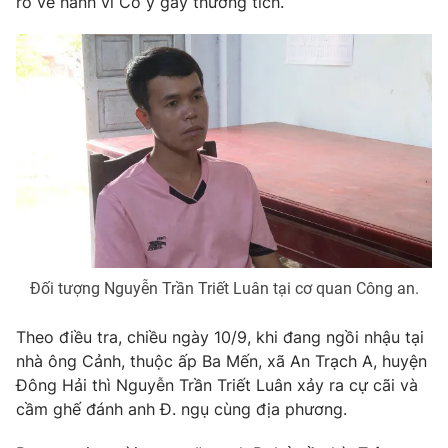
rõ về hành vi Cố ý gây thương tích.
Phim VTV
Giải trí
Hậu trường
Điện ảnh
Đời sống
Nhân vật
Âm nhạc
Du lịch
Khán giả
Giáo dục
Sao
Làm đẹp
Giải sao mai
Tuyển sinh
Công nghệ
Chất lượng cuộc sống
Học trực tuyến
Hitech Công nghệ tương lai
Giao lưu trực tuyến
Sản phẩm
Đối tượng Nguyễn Trần Triết Luân tại cơ quan Công an.
Lịch phát sóng
Thị trường
Theo điều tra, chiều ngày 10/9, khi đang ngồi nhậu tại
Tư vấn
nhà ông Cảnh, thuộc ấp Ba Mến, xã An Trạch A, huyện
Đông Hải thì Nguyễn Trần Triết Luân xảy ra cự cãi và
Chuyên mục khác
cầm ghế đánh anh Đ. ngụ cùng địa phương.
Emagazine
Podcast