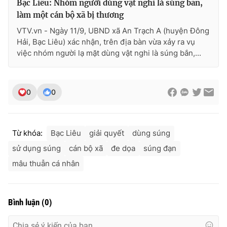
Bạc Liêu: Nhóm người dùng vật nghi là súng bắn,
Ðiện thoại Thời báo VTV:
024.66 897 897
làm một cán bộ xã bị thương
Email:
toasoan@vtv.vn
VTV.vn - Ngày 11/9, UBND xã An Trạch A (huyện Đông
Liên hệ quảng cáo:
024-7300.7108
Hải, Bạc Liêu) xác nhận, trên địa bàn vừa xảy ra vụ
việc nhóm người lạ mặt dùng vật nghi là súng bắn,...
0
0
Từ khóa:
Bạc Liêu
giải quyết
dùng súng
sử dụng súng
cán bộ xã
đe dọa
súng đạn
mâu thuẫn cá nhân
® Cấm sao chép dưới mọi hình thức nếu không có sự chấp
thuận bằng văn bản. Ghi rõ nguồn VTV.vn khi phát hành lại
thông tin từ website này.
Bình luận
(
0
)