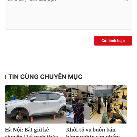
Gửi bình luận
TIN CÙNG CHUYÊN MỤC
Hà Nội: Bắt giữ kẻ
Khởi tố vụ buôn bán
chuyên "kê gạch tháo
hàng nghìn sản phẩm