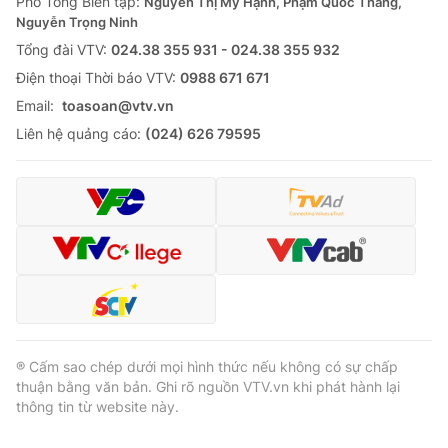
Phó Tổng Biên tập:
Nguyễn Thị Mỹ Hạnh, Phạm Quốc Thắng,
Nguyễn Trọng Ninh
Tổng đài VTV:
024.38 355 931 - 024.38 355 932
Ðiện thoại Thời báo VTV:
0988 671 671
Email:
toasoan@vtv.vn
Liên hệ quảng cáo:
(024) 626 79595
® Cấm sao chép dưới mọi hình thức nếu không có sự chấp
thuận bằng văn bản. Ghi rõ nguồn VTV.vn khi phát hành lại
thông tin từ website này.