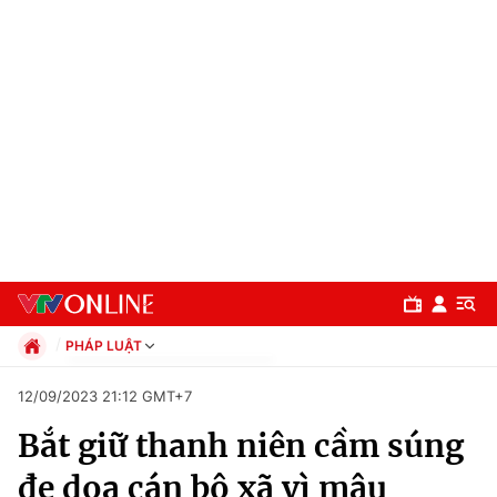
PHÁP LUẬT
Chính trị
12/09/2023 21:12 GMT+7
Xã hội
Bắt giữ thanh niên cầm súng
Pháp luật
Chuyên mục
Kinh tế
đe dọa cán bộ xã vì mâu
Thể thao