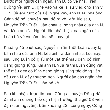
Được mọi người can ngăn, anh Đ. bỏ về nhà. Trên
đường về, anh Đ. ghé vào và kể lại sự việc cho anh V.
Photo
Infographic
T. N. (là em ruột của Đ). Nghe vậy, anh N. lại nhà ông
Cảnh để hỏi chuyện, sau đó ra về. Một lúc sau,
Video
Shorts video
Nguyễn Trần Triết Luân chạy lại sòng nhậu của anh N.
và đánh anh N.. Người dân phát hiện, can ngăn nên
VTV Money
VTV Thể thao
Luân bỏ về và hăm dọa sẽ quay lại.
Khoảng 45 phút sau, Nguyễn Trần Triết Luân quay lại
VTV Sức khoẻ
Bất động sản
bàn nhậu của anh N., kêu anh ra đánh nhau. Lúc này,
sau lưng Luân có giấu một vật thể màu đen, có hình
Thị trường 24h
Tấm lòng Việt
dạng giống súng. Khi anh N. vừa ra thì Luân dùng vật
thể màu đen có hình dạng giống súng tác động vào
đầu anh N. gây thương tích. Người dân can ngăn nên
VTV4
Vươn mình bằng AI
Nguyễn Trần Triết Luân bỏ về.
VTV9
VTV8
Sau khi nhận được tin báo, Công an huyện Đông Hải
đã nhanh chóng tiếp cận hiện trường, thu giữ 03 viên
đạn (còn nguyên). Đến khoàng 23h cùng ngày, Công
Liên hệ tòa soạn
English