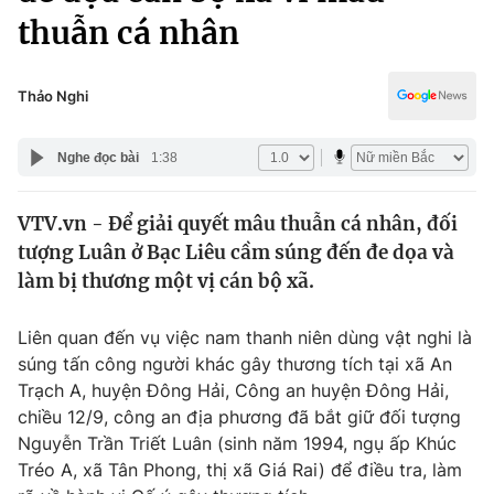
Chính trị
thuẫn cá nhân
Truyền hình
Văn hóa - Giải trí
Xã hội
Y tế
Thảo Nghi
Đời sống
Pháp luật
Công nghệ
Nghe đọc bài
1:38
Giáo dục
Y tế
VTV.vn - Để giải quyết mâu thuẫn cá nhân, đối
tượng Luân ở Bạc Liêu cầm súng đến đe dọa và
Thế giới
làm bị thương một vị cán bộ xã.
Tin tức
Kinh tế
Liên quan đến vụ việc nam thanh niên dùng vật nghi là
Thế giới đó đây
súng tấn công người khác gây thương tích tại xã An
Tài chính
Dữ liệu và đời sống
Trạch A, huyện Đông Hải, Công an huyện Đông Hải,
Câu chuyện quốc tế
Thị trường
chiều 12/9, công an địa phương đã bắt giữ đối tượng
Nguyễn Trần Triết Luân (sinh năm 1994, ngụ ấp Khúc
Truyền hình
Góc doanh nghiệp
Tréo A, xã Tân Phong, thị xã Giá Rai) để điều tra, làm