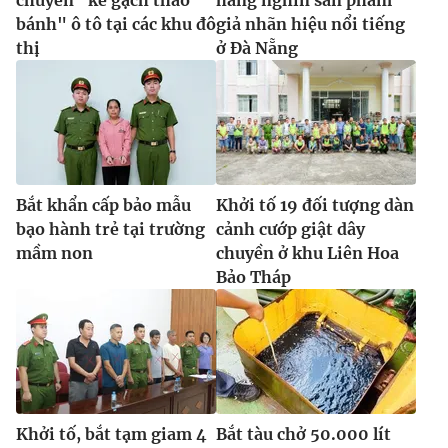
bánh" ô tô tại các khu đô
giả nhãn hiệu nổi tiếng
thị
ở Đà Nẵng
Bắt khẩn cấp bảo mẫu
Khởi tố 19 đối tượng dàn
bạo hành trẻ tại trường
cảnh cướp giật dây
mầm non
chuyền ở khu Liên Hoa
Bảo Tháp
Khởi tố, bắt tạm giam 4
Bắt tàu chở 50.000 lít