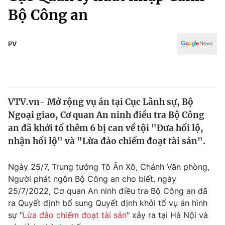
Chính trị
Bộ Công an
Truyền hình
Văn hóa - Giải trí
Xã hội
Y tế
PV
Đời sống
Pháp luật
Công nghệ
Giáo dục
Y tế
VTV.vn- Mở rộng vụ án tại Cục Lãnh sự, Bộ
Ngoại giao, Cơ quan An ninh điều tra Bộ Công
Thế giới
an đã khởi tố thêm 6 bị can về tội "Đưa hối lộ,
Tin tức
nhận hối lộ" và "Lừa đảo chiếm đoạt tài sản".
Kinh tế
Thế giới đó đây
Ngày 25/7, Trung tướng Tô Ân Xô, Chánh Văn phòng,
Tài chính
Dữ liệu và đời sống
Người phát ngôn Bộ Công an cho biết, ngày
Câu chuyện quốc tế
Thị trường
25/7/2022, Cơ quan An ninh điều tra Bộ Công an đã
ra Quyết định bổ sung Quyết định khởi tố vụ án hình
Truyền hình
Góc doanh nghiệp
sự "
Lừa đảo chiếm đoạt tài sản
" xảy ra tại Hà Nội và