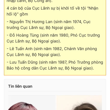
nhập cảnh, Bộ Công an).
Ðiện thoại Thời báo VTV:
024.66 897 897
4 cán bộ của Cục Lãnh sự bị khởi tố về tội "Nhận
Email:
toasoan@vtv.vn
hối lộ" gồm
Liên hệ quảng cáo:
024-7300.7108
- Nguyễn Thị Hương Lan (sinh năm 1974, Cục
trưởng Cục Lãnh sự, Bộ Ngoại giao).
- Đỗ Hoàng Tùng (sinh năm 1980, Phó Cục trưởng
Cục Lãnh sự, Bộ Ngoại giao).
- Lê Tuấn Anh (sinh năm 1982, Chánh Văn phòng
Cục Lãnh sự, Bộ Ngoại giao).
- Lưu Tuấn Dũng (sinh năm 1987, Phó Trưởng phòng
Bảo hộ công dân Cục Lãnh sự, Bộ Ngoại giao).
® Cấm sao chép dưới mọi hình thức nếu không có sự chấp
Tin liên quan
thuận bằng văn bản. Ghi rõ nguồn VTV.vn khi phát hành lại
thông tin từ website này.