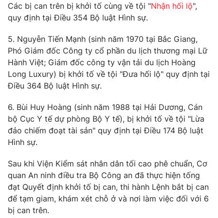
Các bị can trên bị khởi tố cùng về tội "
Nhận hối lộ
",
Photo
Infographic
quy định tại Điều 354 Bộ luật Hình sự.
5. Nguyễn Tiến Mạnh (sinh năm 1970 tại Bắc Giang,
Video
Shorts video
Phó Giám đốc Công ty cổ phần du lịch thương mại Lữ
Hành Việt; Giám đốc công ty vận tải du lịch Hoàng
VTV Money
VTV Thể thao
Long Luxury) bị khởi tố về tội "Đưa hối lộ" quy định tại
Điều 364 Bộ luật Hình sự.
VTV Sức khoẻ
Bất động sản
6. Bùi Huy Hoàng (sinh năm 1988 tại Hải Dương, Cán
bộ Cục Y tế dự phòng Bộ Y tế), bị khởi tố về tội "Lừa
Thị trường 24h
Tấm lòng Việt
đảo chiếm đoạt tài sản" quy định tại Điều 174 Bộ luật
Hình sự.
VTV4
Vươn mình bằng AI
Sau khi Viện Kiểm sát nhân dân tối cao phê chuẩn, Cơ
quan An ninh điều tra Bộ Công an đã thực hiện tống
VTV9
VTV8
đạt Quyết định khởi tố bị can, thi hành Lệnh bắt bị can
để tạm giam, khám xét chỗ ở và nơi làm việc đối với 6
bị can trên.
Liên hệ tòa soạn
English