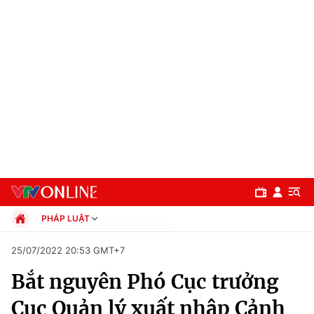
PHÁP LUẬT
Chính trị
25/07/2022 20:53 GMT+7
Xã hội
Bắt nguyên Phó Cục trưởng
Pháp luật
Chuyên mục
Kinh tế
Cục Quản lý xuất nhập Cảnh
Thể thao