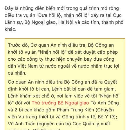
Đây là những diễn biến mới trong quá trình mở rộng
điều tra vụ án "Đưa hối lộ, nhận hối lộ" xảy ra tại Cục
Lãnh sự, Bộ Ngoại giao, Hà Nội và các tỉnh, thành phố
THỜI BÁO VTV
khác.
Trước đó, Cơ quan An ninh điều tra, Bộ Công an
khởi tố vụ án "Nhận hối lộ" để xét duyệt cấp phép
Theo dõi báo trên
cho các công ty thực hiện chuyến bay đưa công
dân Việt Nam từ nước ngoài về nước nhằm trục lợi
cá nhân.
Cơ quan chủ quản:
Đài Truyền hình Việt Nam
Cơ quan báo chí:
Thời báo VTV
Cơ quan An ninh điều tra Bộ Công an đã ra Quyết
định khởi tố bị can, Lệnh bắt bị can để tạm giam,
Giấy phép hoạt động báo in và báo điện tử số 483/GP-BTTTT
cấp ngày 29/12/2023
Lệnh khám xét chỗ ở, nơi làm việc về tội "Nhận hối
lộ" đối với
Thứ trưởng Bộ Ngoại giao
Tô Anh Dũng
Tổng Biên tập:
Vũ Thanh Thủy
và 2 bị can khác gồm Phạm Trung Kiên (Chuyên
Phó Tổng Biên tập:
Nguyễn Thị Mỹ Hạnh, Phạm Quốc Thắng,
viên Vụ trang thiết bị và Công trình y tế, Bộ Y tế);
Nguyễn Trọng Ninh
Vũ Anh Tuấn (nguyên cán bộ Cục Quản lý xuất
Tổng đài VTV:
024.38 355 931 - 024.38 355 932