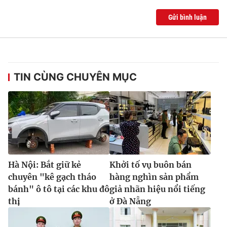
Gửi bình luận
TIN CÙNG CHUYÊN MỤC
Hà Nội: Bắt giữ kẻ
Khởi tố vụ buôn bán
chuyên "kê gạch tháo
hàng nghìn sản phẩm
bánh" ô tô tại các khu đô
giả nhãn hiệu nổi tiếng
thị
ở Đà Nẵng