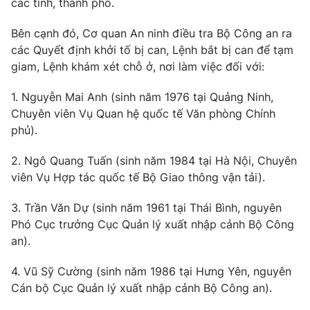
các tỉnh, thành phố.
Phim VTV
Giải trí
Hậu trường
Bên cạnh đó, Cơ quan An ninh điều tra Bộ Công an ra
Điện ảnh
các Quyết định khởi tố bị can, Lệnh bắt bị can để tạm
Đời sống
Nhân vật
giam, Lệnh khám xét chỗ ở, nơi làm việc đối với:
Âm nhạc
Du lịch
Khán giả
Giáo dục
1. Nguyễn Mai Anh (sinh năm 1976 tại Quảng Ninh,
Sao
Làm đẹp
Chuyên viên Vụ Quan hệ quốc tế Văn phòng Chính
Giải sao mai
Tuyển sinh
phủ).
Công nghệ
Chất lượng cuộc sống
Học trực tuyến
2. Ngô Quang Tuấn (sinh năm 1984 tại Hà Nội, Chuyên
Hitech Công nghệ tương lai
Giao lưu trực tuyến
viên Vụ Hợp tác quốc tế Bộ Giao thông vận tải).
Sản phẩm
3. Trần Văn Dự (sinh năm 1961 tại Thái Bình, nguyên
Lịch phát sóng
Thị trường
Phó Cục trưởng Cục Quản lý xuất nhập cảnh Bộ Công
an).
Tư vấn
Chuyên mục khác
4. Vũ Sỹ Cường (sinh năm 1986 tại Hưng Yên, nguyên
Cán bộ Cục Quản lý xuất nhập cảnh Bộ Công an).
Emagazine
Podcast