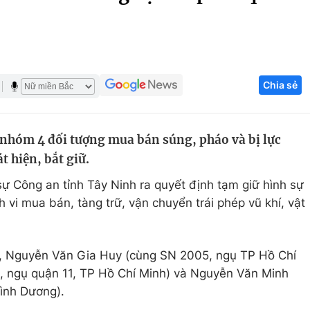
Góc ảnh
Giáo dục
Công nghệ
Chia sẻ
Tuyển sinh
Hitech Công ng
Học trực tuyến
Sản phẩm
 nhóm 4 đối tượng mua bán súng, pháo và bị lực
g
Thị trường
 hiện, bắt giữ.
Tư vấn
ự Công an tỉnh Tây Ninh ra quyết định tạm giữ hình sự
h vi mua bán, tàng trữ, vận chuyển trái phép vũ khí, vật
u, Nguyễn Văn Gia Huy (cùng SN 2005, ngụ TP Hồ Chí
 ngụ quận 11, TP Hồ Chí Minh) và Nguyễn Văn Minh
ình Dương).