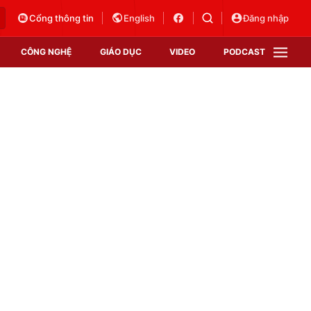
Cổng thông tin
English
Đăng nhập
CÔNG NGHỆ
GIÁO DỤC
VIDEO
PODCAST
VTV Money
VTV Thể thao
VTV Sức khoẻ
Bất động sản
Thị trường 24h
Tấm lòng Việt
Vươn mình bằng AI
VTV4
VTV8
VTV9
Lịch phát sóng
Giao lưu trực tuyến
Sự kiện