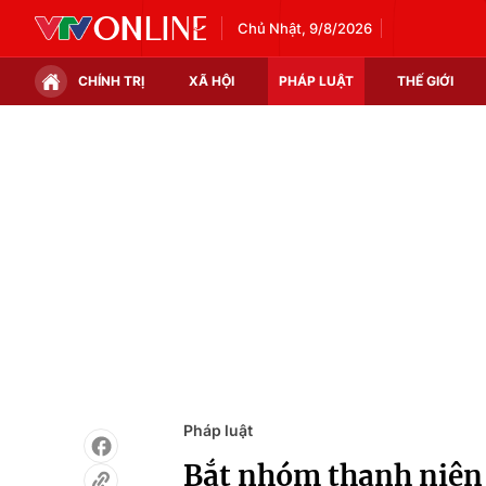
Chủ Nhật, 9/8/2026
CHÍNH TRỊ
XÃ HỘI
PHÁP LUẬT
THẾ GIỚI
Chính trị
Xã hội
Thế giới
Kinh tế
Tin tức
Tài chính
Thế giới đó đây
Thị trường
Câu chuyện quốc tế
Góc doanh nghiệp
Dữ liệu và đời sống
Pháp luật
Bắt nhóm thanh niên