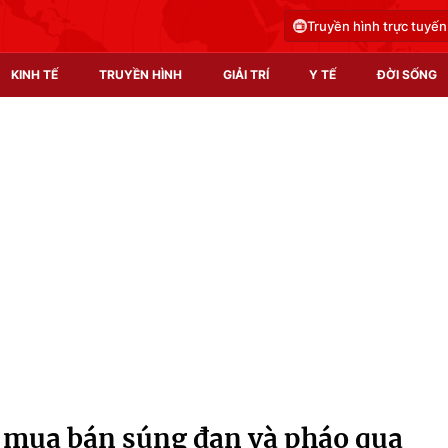
Truyền hình trực tuyến
KINH TẾ
TRUYỀN HÌNH
GIẢI TRÍ
Y TẾ
ĐỜI SỐNG
Pháp luật
Y tế
Truyền hình
Multimedia
Phim VTV
Video
Hậu trường
Shorts video
Nhân vật
Podcast
Khán giả
EMagazine
Giải sao mai
Photo
 mua bán súng đạn và pháo qua
Infographic