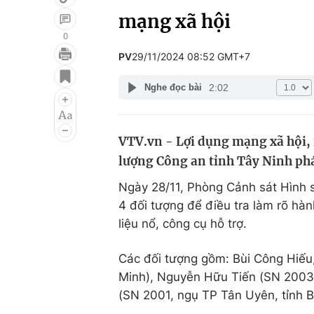
mạng xã hội
0
PV
29/11/2024 08:52 GMT+7
Giải trí
Đời sống
2:02
Nghe đọc bài
Điện ảnh
Du lịch
Âm nhạc
Làm đẹp
VTV.vn - Lợi dụng mạng xã hội,
Sao
Chất lượng cuộc sốn
lượng Công an tỉnh Tây Ninh phát
Ngày 28/11, Phòng Cảnh sát Hình s
4 đối tượng để điều tra làm rõ hàn
liệu nổ, công cụ hỗ trợ.
Các đối tượng gồm: Bùi Công Hiế
Minh), Nguyễn Hữu Tiến (SN 2003,
(SN 2001, ngụ TP Tân Uyên, tỉnh B