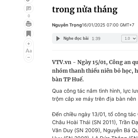
trong nửa tháng
0
Nguyễn Trọng
16/01/2025 07:00 GMT+7
Giải trí
Đời sống
1:39
Nghe đọc bài
Điện ảnh
Du lịch
Âm nhạc
Làm đẹp
VTV.vn - Ngày 15/01, Công an qu
Sao
Chất lượng cuộc sốn
nhóm thanh thiếu niên bỏ học, h
bàn TP Huế.
Qua công tác nắm tình hình, lực l
trộm cắp xe máy trên địa bàn nên 
Đến chiều ngày 13/01, tổ công tá
Châu Hoài Thái (SN 2011), Trần Đ
Văn Duy (SN 2009), Nguyễn Bá Qu