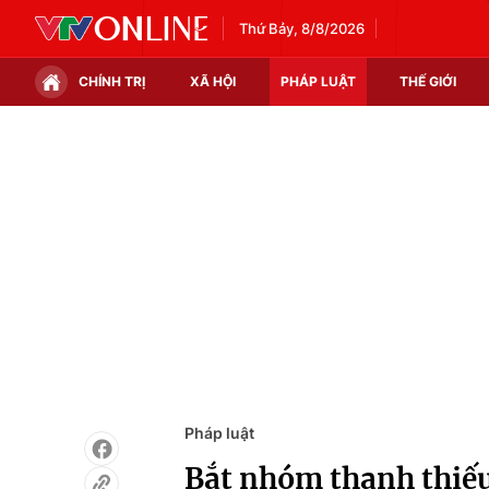
Thứ Bảy, 8/8/2026
CHÍNH TRỊ
XÃ HỘI
PHÁP LUẬT
THẾ GIỚI
Chính trị
Xã hội
Thế giới
Kinh tế
Tin tức
Tài chính
Thế giới đó đây
Thị trường
Câu chuyện quốc tế
Góc doanh nghiệp
Dữ liệu và đời sống
Pháp luật
Bắt nhóm thanh thiếu