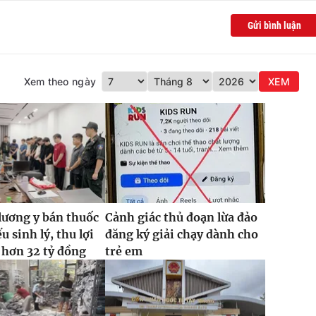
Gửi bình luận
Xem theo ngày
XEM
lương y bán thuốc
Cảnh giác thủ đoạn lừa đảo
ếu sinh lý, thu lợi
đăng ký giải chạy dành cho
 hơn 32 tỷ đồng
trẻ em