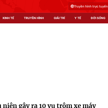
Truyền hình trực tuyến
KINH TẾ
TRUYỀN HÌNH
GIẢI TRÍ
Y TẾ
ĐỜI SỐNG
Pháp luật
Y tế
Truyền hình
Multimedia
Phim VTV
Video
Hậu trường
Shorts video
Nhân vật
Podcast
Khán giả
EMagazine
Giải sao mai
Photo
 niên gây ra 10 vụ trộm xe máy
Infographic