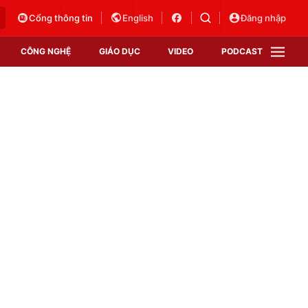
Cổng thông tin
English
Đăng nhập
CÔNG NGHỆ
GIÁO DỤC
VIDEO
PODCAST
VTV Money
VTV Thể thao
VTV Sức khoẻ
Bất động sản
Thị trường 24h
Tấm lòng Việt
Vươn mình bằng AI
VTV4
VTV8
VTV9
Lịch phát sóng
Giao lưu trực tuyến
Sự kiện