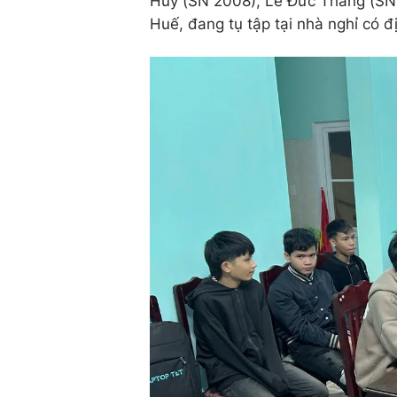
Huy (SN 2008), Lê Đức Thắng (SN 2
Huế, đang tụ tập tại nhà nghỉ có đ