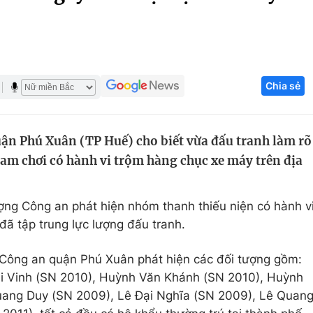
Góc ảnh
Giáo dục
Công nghệ
Chia sẻ
Tuyển sinh
Hitech Công ng
Học trực tuyến
Sản phẩm
ận Phú Xuân (TP Huế) cho biết vừa đấu tranh làm rõ
g
Thị trường
am chơi có hành vi trộm hàng chục xe máy trên địa
Tư vấn
ượng Công an phát hiện nhóm thanh thiếu niện có hành v
đã tập trung lực lượng đấu tranh.
c Công an quận Phú Xuân phát hiện các đối tượng gồm:
ại Vinh (SN 2010), Huỳnh Văn Khánh (SN 2010), Huỳnh
ang Duy (SN 2009), Lê Đại Nghĩa (SN 2009), Lê Quan