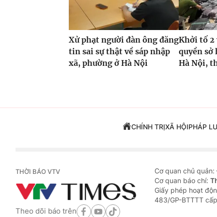
Xử phạt người đàn ông đăng
Khởi tố 
tin sai sự thật về sáp nhập
quyền sở 
xã, phường ở Hà Nội
Hà Nội, t
CHÍNH TRỊ
XÃ HỘI
PHÁP L
Cơ quan chủ quản:
THỜI BÁO VTV
Cơ quan báo chí:
T
Giấy phép hoạt độn
483/GP-BTTTT cấp
Theo dõi báo trên