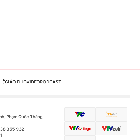
HỆ
GIÁO DỤC
VIDEO
PODCAST
nh, Phạm Quốc Thắng,
.38 355 932
71