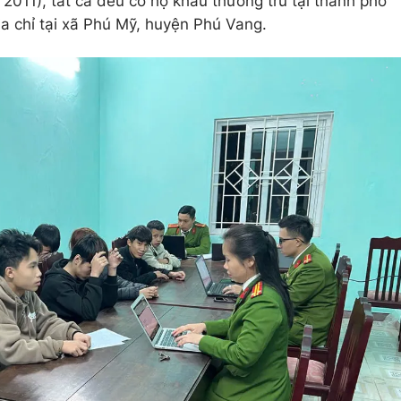
011), tất cả đều có hộ khẩu thường trú tại thành phố
ịa chỉ tại xã Phú Mỹ, huyện Phú Vang.