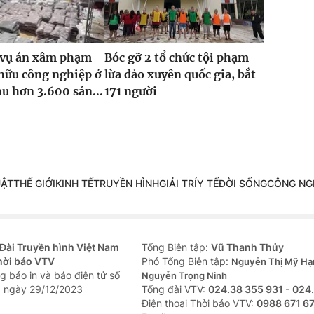
2 vụ án xâm phạm
Bóc gỡ 2 tổ chức tội phạm
hữu công nghiệp ở
lừa đảo xuyên quốc gia, bắt
hu hơn 3.600 sản...
171 người
UẬT
THẾ GIỚI
KINH TẾ
TRUYỀN HÌNH
GIẢI TRÍ
Y TẾ
ĐỜI SỐNG
CÔNG NG
Đài Truyền hình Việt Nam
Tổng Biên tập:
Vũ Thanh Thủy
hời báo VTV
Phó Tổng Biên tập:
Nguyễn Thị Mỹ Hạ
g báo in và báo điện tử số
Nguyễn Trọng Ninh
 ngày 29/12/2023
Tổng đài VTV:
024.38 355 931 - 024
Ðiện thoại Thời báo VTV:
0988 671 6