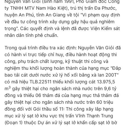
Nguyễn Văn Giỏi (sinh năm 1991, Phó Giám đốc Công
Phim VTV
Giải trí
ty TNHH MTV Nam Hào Kiệt), trú thị trấn Đa Phước,
Hậu trường
huyện An Phú, tỉnh An Giang về tội "Vi phạm quy định
Điện ảnh
về đầu tư công trình xây dựng gây hậu quả nghiêm
Đời sống
Nhân vật
trọng". Các quyết định và lệnh đã được Viện Kiểm sát
Âm nhạc
Du lịch
nhân dân tỉnh phê chuẩn.
Khán giả
Giáo dục
Sao
Làm đẹp
Giải sao mai
Trong quá trình điều tra xác định: Nguyễn Văn Giỏi đã
Tuyển sinh
có hành vi trực tiếp chỉ huy, điều hành hoạt động thi
Công nghệ
Chất lượng cuộc sống
công, phụ trách chất lượng, kỹ thuật thi công và
Học trực tuyến
Hitech Công nghệ tương lai
nghiệm thu khối lượng hoàn thành của hạng mục "Đắp
Giao lưu trực tuyến
bao tải cát dưới nước xử lý hố xối bằng xà lan 200T"
Sản phẩm
có mã hiệu TLB.22511 thiếu khối lượng cát 13.975,5
3
Lịch phát sóng
m
gây thiệt hại cho ngân sách nhà nước trên 9,6 tỷ
Thị trường
đồng và thiếu 06 thảm đá của hạng mục thả thảm đá
Tư vấn
gây thiệt hại cho ngân sách nhà nước trên 60 triệu
đồng đối với Gói thầu số 11: Thi công xây lắp hạng
Chuyên mục khác
mục xử lý sạt lở khu vực thị trấn Vĩnh Thạnh Trung
Emagazine
Podcast
(Đoạn 1) thuộc Dự án xử lý sạt lở khẩn cấp sạt lở bờ