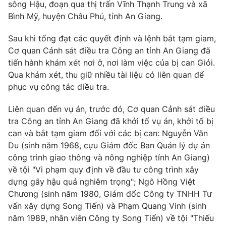
sông Hậu, đoạn qua thị trấn Vĩnh Thạnh Trung và xã
Photo
Bình Mỹ, huyện Châu Phú, tỉnh An Giang.
Infographic
Sau khi tống đạt các quyết định và lệnh bắt tạm giam,
Video
Shorts video
Cơ quan Cảnh sát điều tra Công an tỉnh An Giang đã
tiến hành khám xét nơi ở, nơi làm việc của bị can Giỏi.
VTV Money
Qua khám xét, thu giữ nhiều tài liệu có liên quan để
VTV Thể thao
phục vụ công tác điều tra.
VTV Sức khoẻ
Bất động sản
Liên quan đến vụ án, trước đó, Cơ quan Cảnh sát điều
tra Công an tỉnh An Giang đã khởi tố vụ án, khởi tố bị
Thị trường 24h
can và bắt tạm giam đối với các bị can: Nguyễn Văn
Tấm lòng Việt
Du (sinh năm 1968, cựu Giám đốc Ban Quản lý dự án
công trình giao thông và nông nghiệp tỉnh An Giang)
VTV4
Vươn mình bằng AI
về tội "Vi phạm quy định về đầu tư công trình xây
dựng gây hậu quả nghiêm trọng"; Ngô Hồng Việt
VTV9
VTV8
Chương (sinh năm 1980, Giám đốc Công ty TNHH Tư
vấn xây dựng Song Tiến) và Phạm Quang Vinh (sinh
năm 1989, nhân viên Công ty Song Tiến) về tội "Thiếu
Liên hệ tòa soạn
English