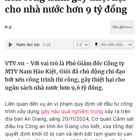
Chính trị
cho nhà nước hơn 9 tỷ đồng
Truyền hình
Văn hóa - Giải trí
Xã hội
Y tế
P.V
Đời sống
Pháp luật
Công nghệ
Nghe đọc bài
2:14
Giáo dục
Y tế
VTV.vn - Với vai trò là Phó Giám đốc Công ty
MTV Nam Hào Kiệt, Giỏi đã chủ động chỉ đạo
Thế giới
bớt xén công trình thi công, gây thiệt hại cho
Tin tức
ngân sách nhà nước hơn 9,6 tỷ đồng.
Kinh tế
Thế giới đó đây
Liên quan đến vụ án vi phạm quy định về đầu tư công
Tài chính
Dữ liệu và đời sống
trình xây dựng
gây hậu quả nghiêm trọng
xảy ra trên
Câu chuyện quốc tế
Thị trường
địa bàn An Giang, sáng 20/11/2024, Cơ quan Cảnh sát
điều tra Công an tỉnh An Giang cho biết, vừa tống đạt
Truyền hình
Góc doanh nghiệp
quyết định khởi tố bị can và lệnh bắt tạm giam bị can