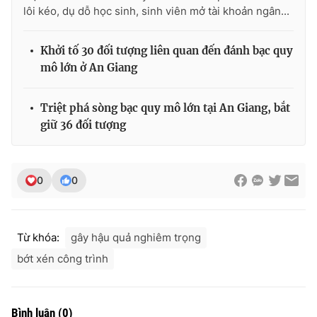
Ðiện thoại Thời báo VTV:
024.66 897 897
lôi kéo, dụ dỗ học sinh, sinh viên mở tài khoản ngân...
Email:
toasoan@vtv.vn
Liên hệ quảng cáo:
024-7300.7108
Khởi tố 30 đối tượng liên quan đến đánh bạc quy
mô lớn ở An Giang
Triệt phá sòng bạc quy mô lớn tại An Giang, bắt
giữ 36 đối tượng
0
0
Từ khóa:
gây hậu quả nghiêm trọng
® Cấm sao chép dưới mọi hình thức nếu không có sự chấp
bớt xén công trình
thuận bằng văn bản. Ghi rõ nguồn VTV.vn khi phát hành lại
thông tin từ website này.
Bình luận
(
0
)