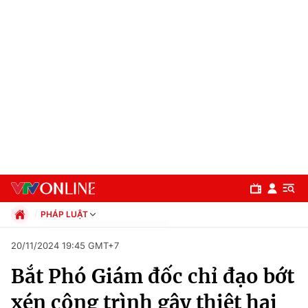
PHÁP LUẬT
Chính trị
20/11/2024 19:45 GMT+7
Xã hội
Bắt Phó Giám đốc chỉ đạo bớt
Pháp luật
Chuyên mục
Kinh tế
xén công trình gây thiệt hại
Thể thao