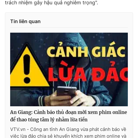
trách nhiệm gây hậu quả nghiêm trọng".
Tin liên quan
THỜI BÁO VTV
Theo dõi báo trên
Cơ quan chủ quản:
Đài Truyền hình Việt Nam
Cơ quan báo chí:
Thời báo VTV
Giấy phép hoạt động báo in và báo điện tử số 483/GP-BTTTT
cấp ngày 29/12/2023
Tổng Biên tập:
Vũ Thanh Thủy
An Giang: Cảnh báo thủ đoạn mời xem phim online
Phó Tổng Biên tập:
Nguyễn Thị Mỹ Hạnh, Phạm Quốc Thắng,
để thao túng tâm lý nhằm lừa tiền
Nguyễn Trọng Ninh
VTV.vn - Công an tỉnh An Giang vừa phát cảnh báo về
Tổng đài VTV:
024.38 355 931 - 024.38 355 932
việc lừa đảo chia sẻ khuyến khích xem phim online và