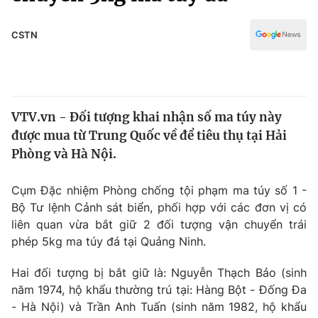
Chính trị
Truyền hình
Văn hóa - Giải trí
CSTN
Xã hội
Y tế
Đời sống
Pháp luật
Công nghệ
Giáo dục
VTV.vn - Đối tượng khai nhận số ma túy này
Y tế
được mua từ Trung Quốc về để tiêu thụ tại Hải
Phòng và Hà Nội.
Thế giới
Cụm Đặc nhiệm Phòng chống tội phạm ma túy số 1 -
Tin tức
Bộ Tư lệnh Cảnh sát biển, phối hợp với các đơn vị có
Kinh tế
liên quan vừa bắt giữ 2 đối tượng vận chuyển trái
Thế giới đó đây
Tài chính
phép 5kg ma túy đá tại Quảng Ninh.
Dữ liệu và đời sống
Câu chuyện quốc tế
Thị trường
Hai đối tượng bị bắt giữ là: Nguyễn Thạch Bảo (sinh
năm 1974, hộ khẩu thường trú tại: Hàng Bột - Đống Đa
Truyền hình
Góc doanh nghiệp
- Hà Nội) và Trần Anh Tuấn (sinh năm 1982, hộ khẩu