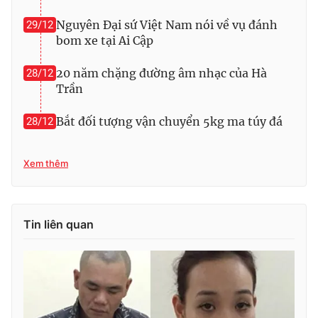
Photo
Infographic
Nguyên Đại sứ Việt Nam nói về vụ đánh
29/12
bom xe tại Ai Cập
Video
Shorts video
20 năm chặng đường âm nhạc của Hà
28/12
Trần
VTV Money
VTV Thể thao
Bắt đối tượng vận chuyển 5kg ma túy đá
28/12
VTV Sức khoẻ
Bất động sản
Xem thêm
Thị trường 24h
Tấm lòng Việt
Tin liên quan
VTV4
Vươn mình bằng AI
VTV9
VTV8
Liên hệ tòa soạn
English