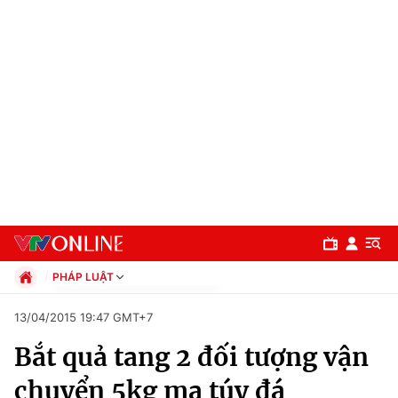
PHÁP LUẬT
Chính trị
13/04/2015 19:47 GMT+7
Xã hội
Bắt quả tang 2 đối tượng vận
Pháp luật
Chuyên mục
Kinh tế
chuyển 5kg ma túy đá
Thể thao