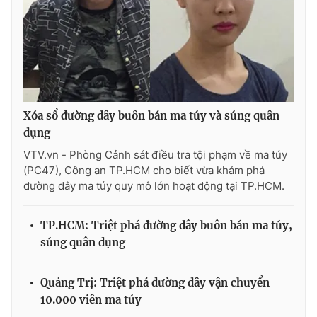
THỜI BÁO VTV
Xóa sổ đường dây buôn bán ma túy và súng quân
dụng
Theo dõi báo trên
VTV.vn - Phòng Cảnh sát điều tra tội phạm về ma túy
(PC47), Công an TP.HCM cho biết vừa khám phá
Cơ quan chủ quản:
Đài Truyền hình Việt Nam
đường dây ma túy quy mô lớn hoạt động tại TP.HCM.
Cơ quan báo chí:
Thời báo VTV
Giấy phép hoạt động báo in và báo điện tử số 483/GP-BTTTT
TP.HCM: Triệt phá đường dây buôn bán ma túy,
cấp ngày 29/12/2023
súng quân dụng
Tổng Biên tập:
Vũ Thanh Thủy
Phó Tổng Biên tập:
Nguyễn Thị Mỹ Hạnh, Phạm Quốc Thắng,
Quảng Trị: Triệt phá đường dây vận chuyển
Nguyễn Trọng Ninh
10.000 viên ma túy
Tổng đài VTV:
024.38 355 931 - 024.38 355 932