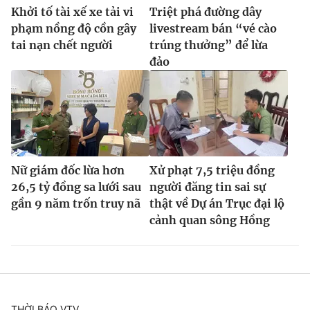
Khởi tố tài xế xe tải vi
Triệt phá đường dây
phạm nồng độ cồn gây
livestream bán “vé cào
tai nạn chết người
trúng thưởng” để lừa
đảo
Nữ giám đốc lừa hơn
Xử phạt 7,5 triệu đồng
26,5 tỷ đồng sa lưới sau
người đăng tin sai sự
gần 9 năm trốn truy nã
thật về Dự án Trục đại lộ
cảnh quan sông Hồng
THỜI BÁO VTV