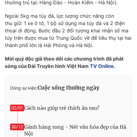
Phim VTV
thường trú tại: Hàng Đào - Hoàn Kiếm - Hà Nội).
Giải trí
Hậu trường
Ngoài 5kg ma túy đá, lực lượng chức năng còn
Điện ảnh
thu giữ: 1 xe ô tô, 1 bộ sử dụng ma túy đá và 2 điện
Đời sống
Nhân vật
thoại di động. Bước đầu 2 đối tượng khai nhận số ma
Âm nhạc
Du lịch
túy trên được mua từ Trung Quốc về để tiêu thụ tại hai
Khán giả
Giáo dục
Sao
thành phố lớn là Hải Phòng và Hà Nội.
Làm đẹp
Giải sao mai
Tuyển sinh
Mời quý độc giả theo dõi các chương trình đã phát
Công nghệ
Chất lượng cuộc sống
sóng của Đài Truyền hình Việt Nam
TV Online.
Học trực tuyến
Hitech Công nghệ tương lai
Giao lưu trực tuyến
Sản phẩm
Cuộc sống thường ngày
Dòng sự kiện:
Lịch phát sóng
Thị trường
Cách nào giúp trẻ thích ăn rau?
02/01
Tư vấn
Chuyên mục khác
Gánh hàng rong - Nét văn hóa đẹp của Hà
30/12
Emagazine
Podcast
Nội