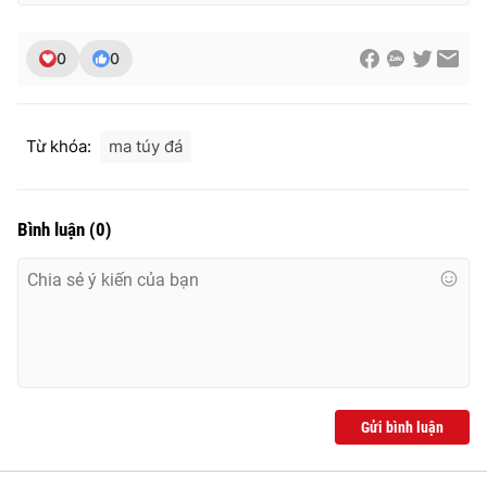
Ðiện thoại Thời báo VTV:
024.66 897 897
Email:
toasoan@vtv.vn
0
0
Liên hệ quảng cáo:
024-7300.7108
Từ khóa:
ma túy đá
Bình luận
(
0
)
® Cấm sao chép dưới mọi hình thức nếu không có sự chấp
thuận bằng văn bản. Ghi rõ nguồn VTV.vn khi phát hành lại
thông tin từ website này.
Gửi bình luận