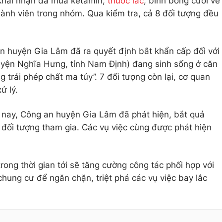
 khai nhận đã mua ketamin,
thuốc lắc
, bình bóng cười về
hành viên trong nhóm. Qua kiểm tra, cả 8 đối tượng đều
n huyện Gia Lâm đã ra quyết định bắt khẩn cấp đối với
yện Nghĩa Hưng, tỉnh Nam Định) đang sinh sống ở căn
g trái phép chất ma túy”. 7 đối tượng còn lại, cơ quan
ử lý.
 nay, Công an huyện Gia Lâm đã phát hiện, bắt quả
5 đối tượng tham gia. Các vụ việc cùng được phát hiện
ong thời gian tới sẽ tăng cường công tác phối hợp với
hung cư để ngăn chặn, triệt phá các vụ việc bay lắc