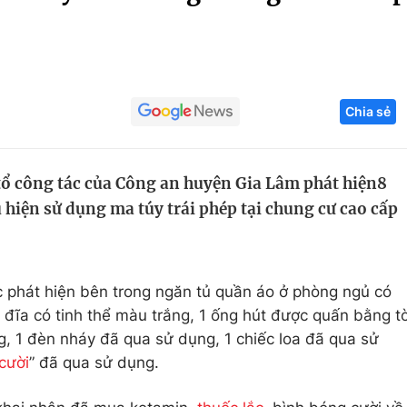
Góc ảnh
Giáo dục
Công nghệ
Chia sẻ
Tuyển sinh
Hitech Công ng
Học trực tuyến
Sản phẩm
tổ công tác của Công an huyện Gia Lâm phát hiện8
g
Thị trường
 hiện sử dụng ma túy trái phép tại chung cư cao cấp
Tư vấn
ác phát hiện bên trong ngăn tủ quần áo ở phòng ngủ có
 đĩa có tinh thể màu trắng, 1 ống hút được quấn bằng t
, 1 đèn nháy đã qua sử dụng, 1 chiếc loa đã qua sử
 cười
” đã qua sử dụng.