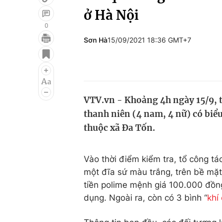
ở Hà Nội
0
Sơn Hà
15/09/2021 18:36 GMT+7
Giải trí
Đời sống
Điện ảnh
Du lịch
Âm nhạc
Làm đẹp
VTV.vn - Khoảng 4h ngày 15/9, 
Sao
Chất lượng cuộc sốn
thanh niên (4 nam, 4 nữ) có biểu
thuộc xã Đa Tốn.
Vào thời điểm kiểm tra, tổ công t
một đĩa sứ màu trắng, trên bề mặt
tiền polime mệnh giá 100.000 đồng
dụng. Ngoài ra, còn có 3 bình “
khí