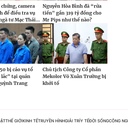
 chứng, camera
Nguyễn Hòa Bình đã “rửa
h để điều tra vụ
tiền" gần 319 tỷ đồng cho
ngã tư Mạc Thái...
Mr Pips như thế nào?
50 bị cáo vụ tổ
Chủ tịch Công ty Cổ phần
 lắc" tại quán
Mekolor Võ Xuân Trường bị
Quỳnh Trang
khởi tố
UẬT
THẾ GIỚI
KINH TẾ
TRUYỀN HÌNH
GIẢI TRÍ
Y TẾ
ĐỜI SỐNG
CÔNG NG