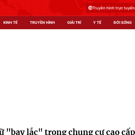
Truyền hình trực tuyến
KINH TẾ
TRUYỀN HÌNH
GIẢI TRÍ
Y TẾ
ĐỜI SỐNG
Pháp luật
Y tế
Truyền hình
Multimedia
Phim VTV
Video
Hậu trường
Shorts video
Nhân vật
Podcast
Khán giả
EMagazine
Giải sao mai
Photo
ữ "bay lắc" trong chung cư cao cấ
Infographic