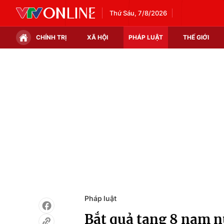
Thứ Sáu, 7/8/2026
CHÍNH TRỊ
XÃ HỘI
PHÁP LUẬT
THẾ GIỚI
Chính trị
Xã hội
Thế giới
Kinh tế
Tin tức
Tài chính
Thế giới đó đây
Thị trường
Câu chuyện quốc tế
Góc doanh nghiệp
Dữ liệu và đời sống
Pháp luật
Bắt quả tang 8 nam n