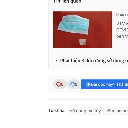
Tin liên quan
Giấu 
VTV.v
COVID
bên t
Phát hiện 8 đối tượng sử dụng 
0
0
Bài đọc hay? Thả t
Từ khóa:
sử dụng ma túy
công an hu