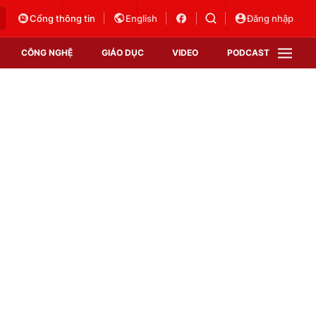
Cổng thông tin
English
Đăng nhập
CÔNG NGHỆ
GIÁO DỤC
VIDEO
PODCAST
VTV Money
VTV Thể thao
VTV Sức khoẻ
Bất động sản
Thị trường 24h
Tấm lòng Việt
Vươn mình bằng AI
VTV4
VTV8
VTV9
Lịch phát sóng
Giao lưu trực tuyến
p
Sự kiện