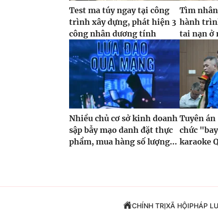
Test ma túy ngay tại công
Tìm nhân
trình xây dựng, phát hiện 3
hành trìn
công nhân dương tính
tai nạn ở 
Nhiều chủ cơ sở kinh doanh
Tuyên án 
sập bẫy mạo danh đặt thực
chức "bay
phẩm, mua hàng số lượng...
karaoke 
CHÍNH TRỊ
XÃ HỘI
PHÁP L