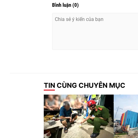
Bình luận
(
0
)
TIN CÙNG CHUYÊN MỤC