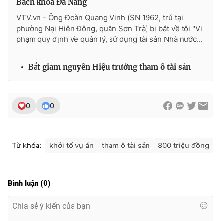
Bách khoa Đà Nẵng
VTV.vn - Ông Đoàn Quang Vinh (SN 1962, trú tại
phường Nại Hiên Đông, quận Sơn Trà) bị bắt về tội "Vi
phạm quy định về quản lý, sử dụng tài sản Nhà nước...
THỜI BÁO VTV
Bắt giam nguyên Hiệu trưởng tham ô tài sản
Theo dõi báo trên
0
0
Cơ quan chủ quản:
Đài Truyền hình Việt Nam
Cơ quan báo chí:
Thời báo VTV
Từ khóa:
khởi tố vụ án
tham ô tài sản
800 triệu đồng
Giấy phép hoạt động báo in và báo điện tử số 483/GP-BTTTT
cấp ngày 29/12/2023
Tổng Biên tập:
Vũ Thanh Thủy
Bình luận
(
0
)
Phó Tổng Biên tập:
Nguyễn Thị Mỹ Hạnh, Phạm Quốc Thắng,
Nguyễn Trọng Ninh
Tổng đài VTV:
024.38 355 931 - 024.38 355 932