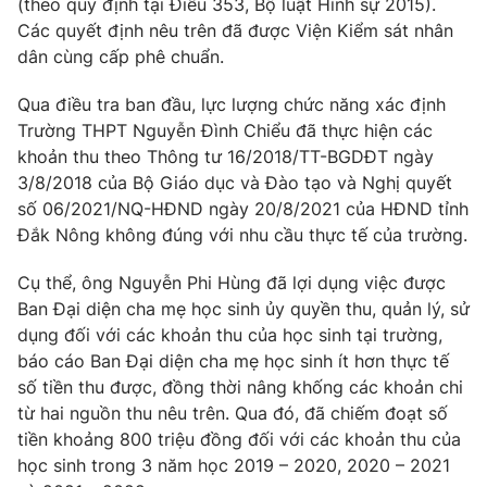
(theo quy định tại Điều 353, Bộ luật Hình sự 2015).
Phim VTV
Giải trí
Các quyết định nêu trên đã được Viện Kiểm sát nhân
Hậu trường
dân cùng cấp phê chuẩn.
Điện ảnh
Đời sống
Nhân vật
Qua điều tra ban đầu, lực lượng chức năng xác định
Âm nhạc
Trường THPT Nguyễn Đình Chiểu đã thực hiện các
Du lịch
Khán giả
Giáo dục
Sao
khoản thu theo Thông tư 16/2018/TT-BGDĐT ngày
Làm đẹp
Giải sao mai
3/8/2018 của Bộ Giáo dục và Đào tạo và Nghị quyết
Tuyển sinh
số 06/2021/NQ-HĐND ngày 20/8/2021 của HĐND tỉnh
Công nghệ
Chất lượng cuộc sống
Đắk Nông không đúng với nhu cầu thực tế của trường.
Học trực tuyến
Hitech Công nghệ tương lai
Giao lưu trực tuyến
Cụ thể, ông Nguyễn Phi Hùng đã lợi dụng việc được
Sản phẩm
Ban Đại diện cha mẹ học sinh ủy quyền thu, quản lý, sử
dụng đối với các khoản thu của học sinh tại trường,
Lịch phát sóng
Thị trường
báo cáo Ban Đại diện cha mẹ học sinh ít hơn thực tế
số tiền thu được, đồng thời nâng khống các khoản chi
Tư vấn
từ hai nguồn thu nêu trên. Qua đó, đã chiếm đoạt số
Chuyên mục khác
tiền khoảng 800 triệu đồng đối với các khoản thu của
Emagazine
Podcast
học sinh trong 3 năm học 2019 – 2020, 2020 – 2021