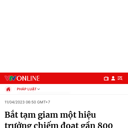
PHÁP LUẬT
Chính trị
11/04/2023 06:50 GMT+7
Xã hội
Bắt tạm giam một hiệu
Pháp luật
Chuyên mục
Kinh tế
trưởng chiếm đoạt gần 800
Thể thao