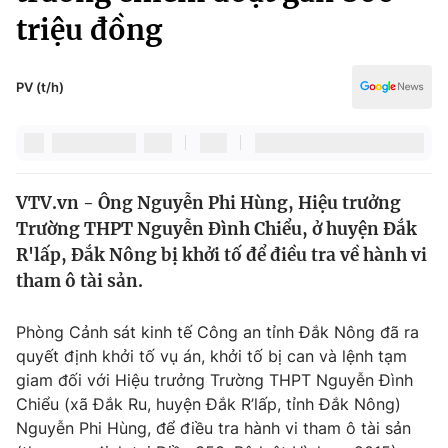
Chính trị
triệu đồng
Truyền hình
Văn hóa - Giải trí
Xã hội
Y tế
PV (t/h)
Đời sống
Pháp luật
Công nghệ
Giáo dục
Y tế
VTV.vn - Ông Nguyễn Phi Hùng, Hiệu trưởng
Trường THPT Nguyễn Đình Chiểu, ở huyện Đắk
Thế giới
R'lấp, Đắk Nông bị khởi tố để điều tra về hành vi
Tin tức
tham ô tài sản.
Kinh tế
Thế giới đó đây
Phòng Cảnh sát kinh tế Công an tỉnh Đắk Nông đã ra
Tài chính
Dữ liệu và đời sống
quyết định khởi tố vụ án, khởi tố bị can và lệnh tạm
Câu chuyện quốc tế
Thị trường
giam đối với Hiệu trưởng Trường THPT Nguyễn Đình
Chiểu (xã Đắk Ru, huyện Đắk R’lấp, tỉnh Đắk Nông)
Truyền hình
Góc doanh nghiệp
Nguyễn Phi Hùng, để điều tra hành vi tham ô tài sản