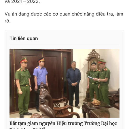
và 2021 – 2022.
Photo
Infographic
Vụ án đang được các cơ quan chức năng điều tra, làm
rõ.
Video
Shorts video
Tin liên quan
VTV Money
VTV Thể thao
VTV Sức khoẻ
Bất động sản
Thị trường 24h
Tấm lòng Việt
VTV4
Vươn mình bằng AI
VTV9
VTV8
Bắt tạm giam nguyên Hiệu trưởng Trường Đại học
Liên hệ tòa soạn
English