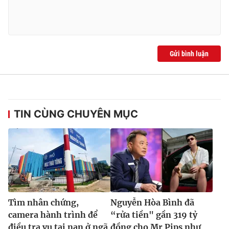
Ðiện thoại Thời báo VTV:
024.66 897 897
Email:
toasoan@vtv.vn
Liên hệ quảng cáo:
024-7300.7108
Gửi bình luận
TIN CÙNG CHUYÊN MỤC
® Cấm sao chép dưới mọi hình thức nếu không có sự chấp
thuận bằng văn bản. Ghi rõ nguồn VTV.vn khi phát hành lại
thông tin từ website này.
Tìm nhân chứng,
Nguyễn Hòa Bình đã
camera hành trình để
“rửa tiền" gần 319 tỷ
điều tra vụ tai nạn ở ngã
đồng cho Mr Pips như