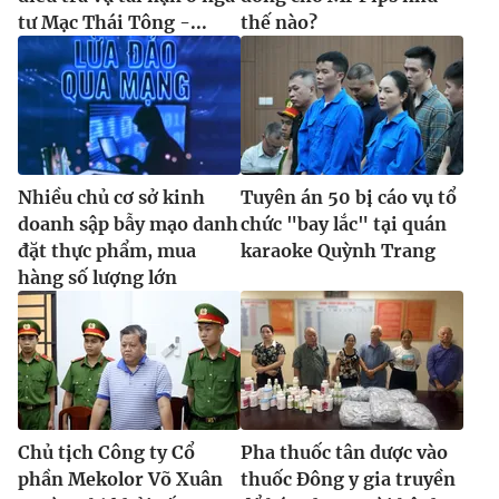
tư Mạc Thái Tông -...
thế nào?
Nhiều chủ cơ sở kinh
Tuyên án 50 bị cáo vụ tổ
doanh sập bẫy mạo danh
chức "bay lắc" tại quán
đặt thực phẩm, mua
karaoke Quỳnh Trang
hàng số lượng lớn
Chủ tịch Công ty Cổ
Pha thuốc tân dược vào
phần Mekolor Võ Xuân
thuốc Đông y gia truyền