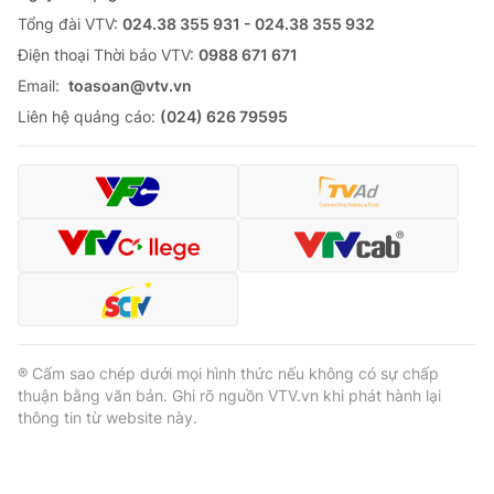
Tổng đài VTV:
024.38 355 931 - 024.38 355 932
Ðiện thoại Thời báo VTV:
0988 671 671
Email:
toasoan@vtv.vn
Liên hệ quảng cáo:
(024) 626 79595
® Cấm sao chép dưới mọi hình thức nếu không có sự chấp
thuận bằng văn bản. Ghi rõ nguồn VTV.vn khi phát hành lại
thông tin từ website này.