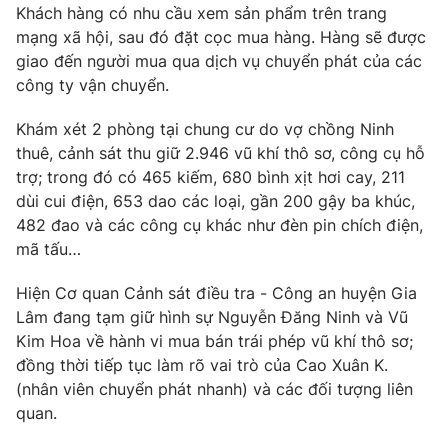
Khách hàng có nhu cầu xem sản phẩm trên trang
mạng xã hội, sau đó đặt cọc mua hàng. Hàng sẽ được
giao đến người mua qua dịch vụ chuyển phát của các
công ty vận chuyển.
THỜI BÁO VTV
Khám xét 2 phòng tại chung cư do vợ chồng Ninh
thuê, cảnh sát thu giữ 2.946 vũ khí thô sơ, công cụ hỗ
trợ; trong đó có 465 kiếm, 680 bình xịt hơi cay, 211
Theo dõi báo trên
dùi cui điện, 653 dao các loại, gần 200 gậy ba khúc,
482 đao và các công cụ khác như đèn pin chích điện,
mã tấu…
Cơ quan chủ quản:
Đài Truyền hình Việt Nam
Cơ quan báo chí:
Thời báo VTV
Hiện Cơ quan Cảnh sát điều tra - Công an huyện Gia
Giấy phép hoạt động báo in và báo điện tử số 483/GP-BTTTT
Lâm đang tạm giữ hình sự Nguyễn Đăng Ninh và Vũ
cấp ngày 29/12/2023
Kim Hoa về hành vi mua bán trái phép vũ khí thô sơ;
Tổng Biên tập:
Vũ Thanh Thủy
đồng thời tiếp tục làm rõ vai trò của Cao Xuân K.
Phó Tổng Biên tập:
Nguyễn Thị Mỹ Hạnh, Phạm Quốc Thắng,
(nhân viên chuyển phát nhanh) và các đối tượng liên
Nguyễn Trọng Ninh
quan.
Tổng đài VTV:
024.38 355 931 - 024.38 355 932