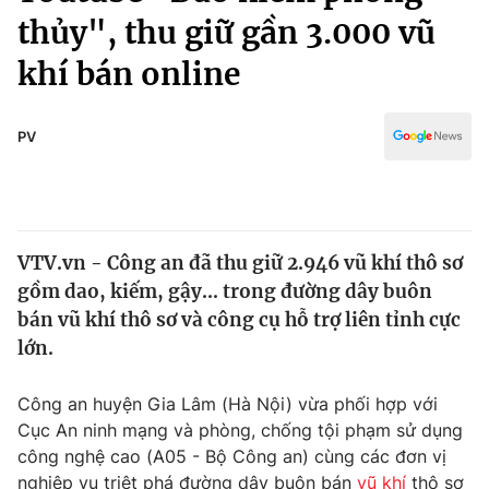
Chính trị
thủy", thu giữ gần 3.000 vũ
Truyền hình
Văn hóa - Giải trí
khí bán online
Xã hội
Y tế
Đời sống
Pháp luật
PV
Công nghệ
Giáo dục
Y tế
Thế giới
VTV.vn - Công an đã thu giữ 2.946 vũ khí thô sơ
gồm dao, kiếm, gậy... trong đường dây buôn
Tin tức
bán vũ khí thô sơ và công cụ hỗ trợ liên tỉnh cực
Kinh tế
lớn.
Thế giới đó đây
Tài chính
Dữ liệu và đời sống
Câu chuyện quốc tế
Công an huyện Gia Lâm (Hà Nội) vừa phối hợp với
Thị trường
Cục An ninh mạng và phòng, chống tội phạm sử dụng
Truyền hình
Góc doanh nghiệp
công nghệ cao (A05 - Bộ Công an) cùng các đơn vị
nghiệp vụ triệt phá đường dây buôn bán
vũ khí
thô sơ