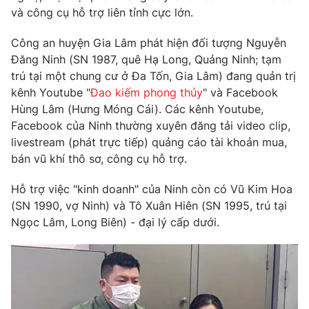
Phim VTV
và công cụ hỗ trợ liên tỉnh cực lớn.
Giải trí
Hậu trường
Công an huyện Gia Lâm phát hiện đối tượng Nguyễn
Điện ảnh
Đời sống
Nhân vật
Đăng Ninh (SN 1987, quê Hạ Long, Quảng Ninh; tạm
Âm nhạc
trú tại một chung cư ở Đa Tốn, Gia Lâm) đang quản trị
Du lịch
Khán giả
kênh Youtube "
Đao kiếm phong thủy
" và Facebook
Giáo dục
Sao
Hùng Lâm (Hưng Móng Cái). Các kênh Youtube,
Làm đẹp
Giải sao mai
Tuyển sinh
Facebook của Ninh thường xuyên đăng tải video clip,
Công nghệ
Chất lượng cuộc sống
livestream (phát trực tiếp) quảng cáo tài khoản mua,
Học trực tuyến
bán vũ khí thô sơ, công cụ hỗ trợ.
Hitech Công nghệ tương lai
Giao lưu trực tuyến
Hỗ trợ việc "kinh doanh" của Ninh còn có Vũ Kim Hoa
Sản phẩm
(SN 1990, vợ Ninh) và Tô Xuân Hiên (SN 1995, trú tại
Lịch phát sóng
Thị trường
Ngọc Lâm, Long Biên) - đại lý cấp dưới.
Tư vấn
Chuyên mục khác
Emagazine
Podcast