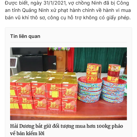
Được biết, ngày 31/1/2021, vợ chồng Ninh đã bị Công
Ðiện thoại Thời báo VTV:
024.66 897 897
an tỉnh Quảng Ninh xử phạt hành chính về hành vi mua
Email:
toasoan@vtv.vn
bán vũ khí thô sơ, công cụ hỗ trợ không có giấy phép.
Liên hệ quảng cáo:
024-7300.7108
Tin liên quan
® Cấm sao chép dưới mọi hình thức nếu không có sự chấp
thuận bằng văn bản. Ghi rõ nguồn VTV.vn khi phát hành lại
thông tin từ website này.
Hải Dương bắt giữ đối tượng mua hơn 100kg pháo
về bán kiếm lời