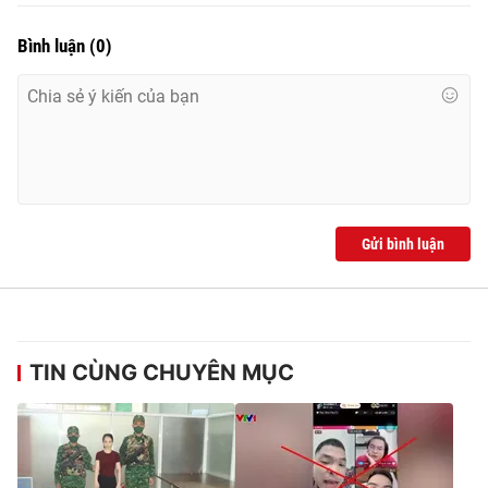
Bình luận
(
0
)
Gửi bình luận
TIN CÙNG CHUYÊN MỤC