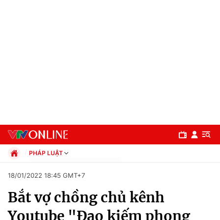
PHÁP LUẬT
Chính trị
18/01/2022 18:45 GMT+7
Xã hội
Bắt vợ chồng chủ kênh
Pháp luật
Chuyên mục
Kinh tế
Youtube "Đao kiếm phong
Thể thao