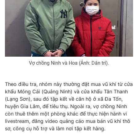
Photo
Infographic
Video
Shorts video
VTV Money
VTV Thể thao
Vợ chồng Ninh và Hoa (Ảnh: Dân trí).
VTV Sức khoẻ
Bất động sản
Thị trường 24h
Tấm lòng Việt
Theo điều tra, nhóm này thường đặt mua vũ khí từ cửa
khẩu Móng Cái (Quảng Ninh) và cửa khẩu Tân Thanh
(Lạng Sơn), sau đó tập kết về căn hộ ở xã Đa Tốn,
VTV4
Vươn mình bằng AI
huyện Gia Lâm, để tiêu thụ. Ngoài ra, vợ chồng Ninh
còn thuê thêm một phòng khác để thực hiện hành vi
VTV9
VTV8
livestream, đăng video quảng cáo mua bán vũ khí thô
sơ, công cụ hỗ trợ và làm nơi tập kết hàng.
Liên hệ tòa soạn
English