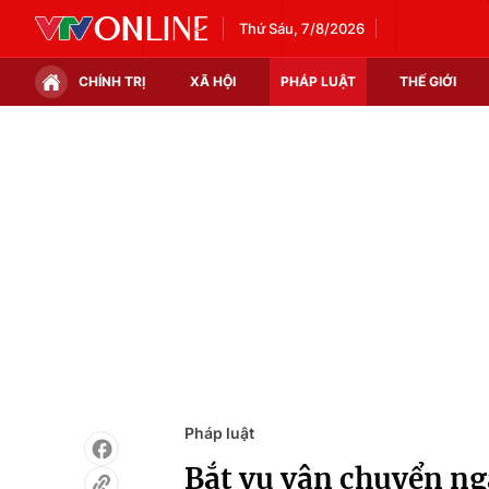
Thứ Sáu, 7/8/2026
CHÍNH TRỊ
XÃ HỘI
PHÁP LUẬT
THẾ GIỚI
Chính trị
Xã hội
Thế giới
Kinh tế
Tin tức
Tài chính
Thế giới đó đây
Thị trường
Câu chuyện quốc tế
Góc doanh nghiệp
Dữ liệu và đời sống
Pháp luật
Bắt vụ vận chuyển ng