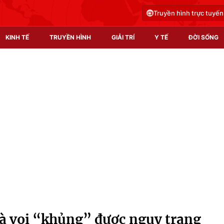
Truyền hình trực tuyến
KINH TẾ
TRUYỀN HÌNH
GIẢI TRÍ
Y TẾ
ĐỜI SỐNG
Pháp luật
Y tế
Truyền hình
Multimedia
Phim VTV
Video
Hậu trường
Shorts video
Nhân vật
Podcast
Khán giả
EMagazine
Giải sao mai
Photo
à voi “khủng” được ngụy trang
Infographic