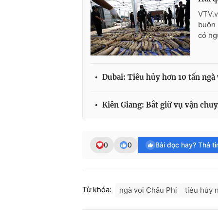
VTV.v
buôn 
có ng
Dubai: Tiêu hủy hơn 10 tấn ngà 
Kiên Giang: Bắt giữ vụ vận chu
0
0
Bài đọc hay? Thả t
Từ khóa:
ngà voi Châu Phi
tiêu hủy 