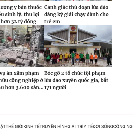
lương y bán thuốc
Cảnh giác thủ đoạn lừa đảo
ếu sinh lý, thu lợi
đăng ký giải chạy dành cho
 hơn 32 tỷ đồng
trẻ em
2 vụ án xâm phạm
Bóc gỡ 2 tổ chức tội phạm
hữu công nghiệp ở
lừa đảo xuyên quốc gia, bắt
hu hơn 3.600 sản...
171 người
UẬT
THẾ GIỚI
KINH TẾ
TRUYỀN HÌNH
GIẢI TRÍ
Y TẾ
ĐỜI SỐNG
CÔNG NG