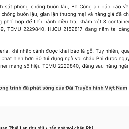
nh sát phòng chống buôn lậu, Bộ Công an báo cáo về
chống buôn lậu, gian lận thương mại và hàng giả đã ch
 phối hợp để tiến hành điều tra, khám xét 3 containe
59, TEMU 2229840, HJCU 2159817 đang nằm tại cản
eria, khi nhập cảnh được khai báo là gỗ. Tuy nhiên, qu
 phát hiện hơn 60 túi đựng ngà voi châu Phi được ngụ
tainer mang số hiệu TEMU 2229840, đằng sau hàng ngà
ơng trình đã phát sóng của Đài Truyền hình Việt Nam
uan Thái Lan thu giữ 4 tấn ngà voi châu Phi