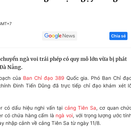
Góc ảnh
 GMT+7
Giáo dục
Công nghệ
Chia sẻ
Tuyển sinh
Hitech Công ng
Học trực tuyến
Sản phẩm
chuyển ngà voi trái phép có quy mô lớn vừa bị phát
g
Thị trường
, Đà Nẵng.
Tư vấn
hoạch của
Ban Chỉ đạo 389
Quốc gia. Phó Ban Chỉ đạ
hính Đinh Tiến Dũng đã trực tiếp chỉ đạo khám xét l
r có dấu hiệu nghi vấn tại
cảng Tiên Sa
, cơ quan chứ
ner có chứa hàng cấm là
ngà voi
, với trọng lượng ước tín
ày nhập cảnh về cảng Tiên Sa từ ngày 11/8.