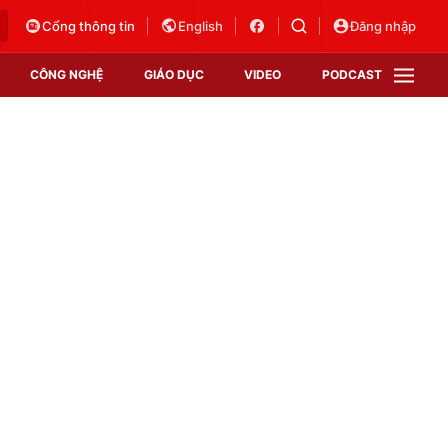
Cổng thông tin
English
Đăng nhập
CÔNG NGHỆ
GIÁO DỤC
VIDEO
PODCAST
VTV Money
VTV Thể thao
VTV Sức khoẻ
Bất động sản
Thị trường 24h
Tấm lòng Việt
Vươn mình bằng AI
VTV4
VTV8
VTV9
Lịch phát sóng
Giao lưu trực tuyến
Sự kiện