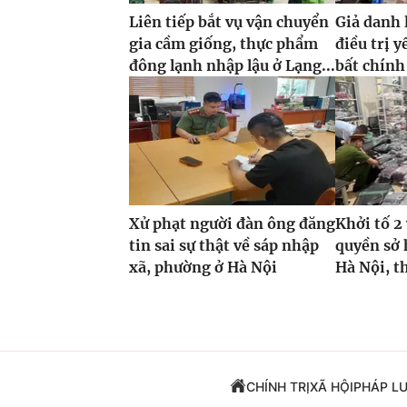
Liên tiếp bắt vụ vận chuyển
Giả danh 
gia cầm giống, thực phẩm
điều trị y
đông lạnh nhập lậu ở Lạng...
bất chính
Xử phạt người đàn ông đăng
Khởi tố 
tin sai sự thật về sáp nhập
quyền sở 
xã, phường ở Hà Nội
Hà Nội, t
CHÍNH TRỊ
XÃ HỘI
PHÁP L