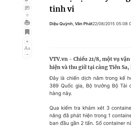
tinh vi
0
Diệu Quỳnh, Văn Phát
22/08/2015 05:08
Giải trí
Đời sống
Điện ảnh
Du lịch
Âm nhạc
Làm đẹp
VTV.vn - Chiều 21/8, một vụ vận 
Sao
Chất lượng cuộc sốn
hiện và thu giữ tại cảng Tiên Sa
Đây là chiến dịch nằm trong kế 
389 Quốc gia, Bộ trưởng Bộ Tài c
hàng này.
Qua kiểm tra khám xét 3 containe
năng đã phát hiện trong 1 contai
ban đầu gần 2 tấn. Số container n