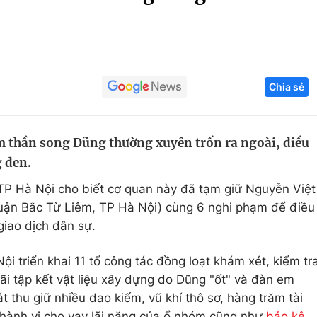
Góc ảnh
Giáo dục
Công nghệ
Chia sẻ
Tuyển sinh
Hitech Công ng
Học trực tuyến
Sản phẩm
m thần song Dũng thường xuyên trốn ra ngoài, điều
g
Thị trường
 đen.
Tư vấn
TP Hà Nội cho biết cơ quan này đã tạm giữ Nguyễn Việt
 quận Bắc Từ Liêm, TP Hà Nội) cùng 6 nghi phạm để điều
giao dịch dân sự.
i triển khai 11 tổ công tác đồng loạt khám xét, kiểm tr
ãi tập kết vật liệu xây dựng do Dũng "ốt" và đàn em
át thu giữ nhiều dao kiếm, vũ khí thô sơ, hàng trăm tài
n hành vi cho vay lãi nặng của ổ nhóm cũng như
bảo kê