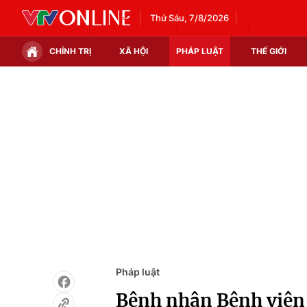
Thứ Sáu, 7/8/2026
CHÍNH TRỊ
XÃ HỘI
PHÁP LUẬT
THẾ GIỚI
Chính trị
Xã hội
Thế giới
Kinh tế
Tin tức
Tài chính
Thế giới đó đây
Thị trường
Câu chuyện quốc tế
Góc doanh nghiệp
Dữ liệu và đời sống
Pháp luật
Bệnh nhân Bệnh viện