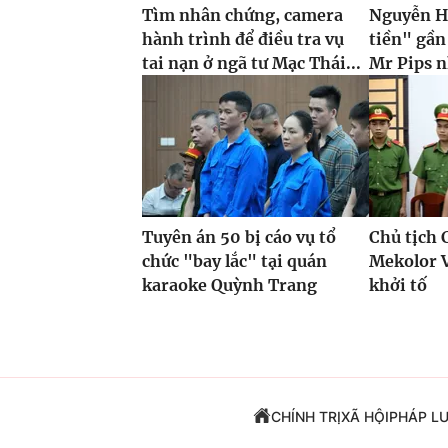
Tìm nhân chứng, camera
Nguyễn H
hành trình để điều tra vụ
tiền" gần
tai nạn ở ngã tư Mạc Thái...
Mr Pips n
Tuyên án 50 bị cáo vụ tổ
Chủ tịch 
chức "bay lắc" tại quán
Mekolor 
karaoke Quỳnh Trang
khởi tố
CHÍNH TRỊ
XÃ HỘI
PHÁP L