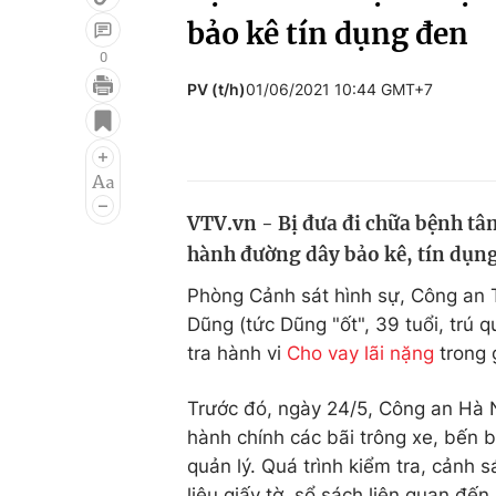
bảo kê tín dụng đen
0
PV (t/h)
01/06/2021 10:44 GMT+7
Giải trí
Đời sống
Điện ảnh
Du lịch
Âm nhạc
Làm đẹp
VTV.vn - Bị đưa đi chữa bệnh tâ
Sao
Chất lượng cuộc sốn
hành đường dây bảo kê, tín dụng
Phòng Cảnh sát hình sự, Công an 
Dũng (tức Dũng "ốt", 39 tuổi, trú
tra hành vi
Cho vay lãi nặng
trong 
Trước đó, ngày 24/5, Công an Hà Nộ
hành chính các bãi trông xe, bến b
quản lý. Quá trình kiểm tra, cảnh s
liệu giấy tờ, sổ sách liên quan đế