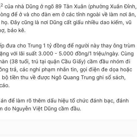
2
m
của nhà Dũng ở ngõ 89 Tân Xuân (phường Xuân Đỉnh,
òng để ở và cho đàn em ở các tỉnh ngoài về làm nơi ăn,
n họ. Đây cũng là nơi Dũng cất giấu nhiều dao kiếm, vũ
nợ, bảo kê.
ếp đưa cho Trung 1 tỷ đồng để người này thay ông trùm
ặng với lãi suất 3.000 - 5.000 đồng/1 triệu/ngày. Cùng
àn (38 tuổi, trú tại quận Cầu Giấy) cầm đầu nhóm đi
ông trả, các nghi phạm nhắn tin, gọi điện đe dọa hoặc
 bộ tiền thu về được Ngô Quang Trung ghi sổ sách,
cáo.
 án để làm rõ thêm dấu hiệu tổ chức đánh bạc, đánh
óm do Nguyễn Việt Dũng cầm đầu.