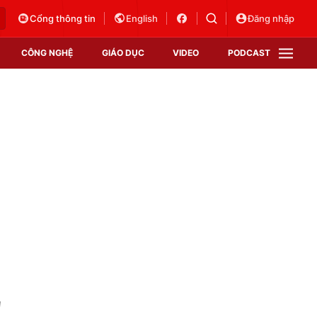
Cổng thông tin
English
Đăng nhập
CÔNG NGHỆ
GIÁO DỤC
VIDEO
PODCAST
VTV Money
VTV Thể thao
VTV Sức khoẻ
Bất động sản
Thị trường 24h
Tấm lòng Việt
Vươn mình bằng AI
VTV4
VTV8
VTV9
Lịch phát sóng
Giao lưu trực tuyến
"
Sự kiện