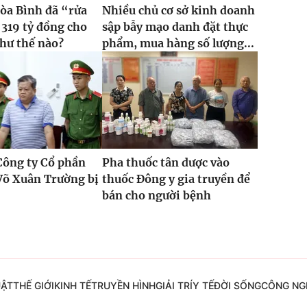
òa Bình đã “rửa
Nhiều chủ cơ sở kinh doanh
 319 tỷ đồng cho
sập bẫy mạo danh đặt thực
hư thế nào?
phẩm, mua hàng số lượng...
Công ty Cổ phần
Pha thuốc tân dược vào
Võ Xuân Trường bị
thuốc Đông y gia truyền để
bán cho người bệnh
UẬT
THẾ GIỚI
KINH TẾ
TRUYỀN HÌNH
GIẢI TRÍ
Y TẾ
ĐỜI SỐNG
CÔNG NG