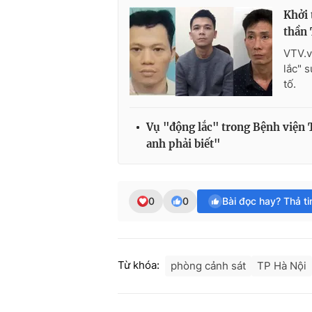
Khởi 
thần 
VTV.v
lắc" 
tố.
Vụ "động lắc" trong Bệnh viện 
anh phải biết"
0
0
Bài đọc hay? Thả t
Từ khóa:
phòng cảnh sát
TP Hà Nội