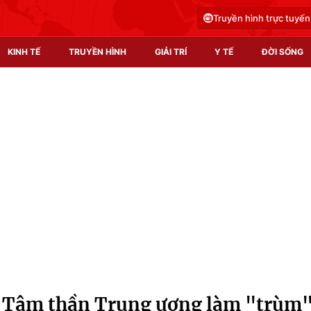
Truyền hình trực tuyến
KINH TẾ
TRUYỀN HÌNH
GIẢI TRÍ
Y TẾ
ĐỜI SỐNG
Pháp luật
Y tế
Truyền hình
Multimedia
Phim VTV
Video
Hậu trường
Shorts video
Nhân vật
Podcast
Khán giả
EMagazine
Giải sao mai
Photo
 Tâm thần Trung ương làm "trùm
Infographic