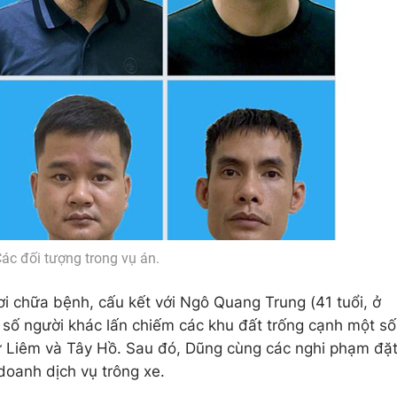
ác đối tượng trong vụ án.
ơi chữa bệnh, cấu kết với Ngô Quang Trung (41 tuổi, ở
số người khác lấn chiếm các khu đất trống cạnh một số
 Liêm và Tây Hồ. Sau đó, Dũng cùng các nghi phạm đặ
 doanh dịch vụ trông xe.