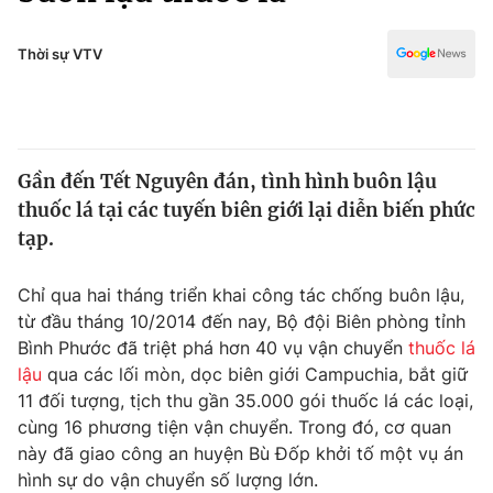
Chính trị
Truyền hình
Văn hóa - Giải trí
Thời sự VTV
Xã hội
Y tế
Đời sống
Pháp luật
Công nghệ
Giáo dục
Gần đến Tết Nguyên đán, tình hình buôn lậu
Y tế
thuốc lá tại các tuyến biên giới lại diễn biến phức
tạp.
Thế giới
Chỉ qua hai tháng triển khai công tác chống buôn lậu,
Tin tức
từ đầu tháng 10/2014 đến nay, Bộ đội Biên phòng tỉnh
Kinh tế
Bình Phước đã triệt phá hơn 40 vụ vận chuyển
thuốc lá
Thế giới đó đây
Tài chính
lậu
qua các lối mòn, dọc biên giới Campuchia, bắt giữ
Dữ liệu và đời sống
Câu chuyện quốc tế
11 đối tượng, tịch thu gần 35.000 gói thuốc lá các loại,
Thị trường
cùng 16 phương tiện vận chuyển. Trong đó, cơ quan
Truyền hình
này đã giao công an huyện Bù Đốp khởi tố một vụ án
Góc doanh nghiệp
hình sự do vận chuyển số lượng lớn.