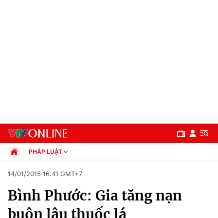
PHÁP LUẬT
Chính trị
14/01/2015 16:41 GMT+7
Xã hội
Bình Phước: Gia tăng nạn
Pháp luật
Chuyên mục
Kinh tế
buôn lậu thuốc lá
Thể thao