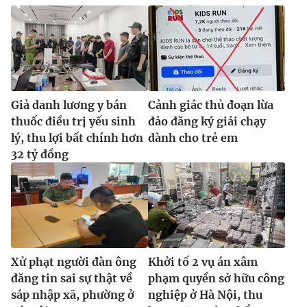
Ðiện thoại Thời báo VTV:
024.66 897 897
Email:
toasoan@vtv.vn
Liên hệ quảng cáo:
024-7300.7108
Giả danh lương y bán
Cảnh giác thủ đoạn lừa
thuốc điều trị yếu sinh
đảo đăng ký giải chạy
lý, thu lợi bất chính hơn
dành cho trẻ em
32 tỷ đồng
® Cấm sao chép dưới mọi hình thức nếu không có sự chấp
thuận bằng văn bản. Ghi rõ nguồn VTV.vn khi phát hành lại
Xử phạt người đàn ông
Khởi tố 2 vụ án xâm
thông tin từ website này.
đăng tin sai sự thật về
phạm quyền sở hữu công
sáp nhập xã, phường ở
nghiệp ở Hà Nội, thu