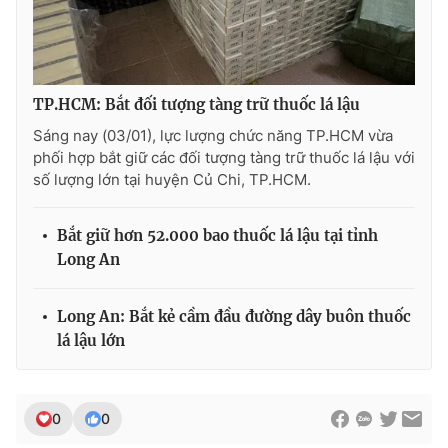
Photo
Infographic
Video
Shorts video
TP.HCM: Bắt đối tượng tàng trữ thuốc lá lậu
Sáng nay (03/01), lực lượng chức năng TP.HCM vừa
VTV Money
VTV Thể thao
phối hợp bắt giữ các đối tượng tàng trữ thuốc lá lậu với
số lượng lớn tại huyện Củ Chi, TP.HCM.
VTV Sức khoẻ
Bất động sản
Bắt giữ hơn 52.000 bao thuốc lá lậu tại tỉnh
Long An
Thị trường 24h
Tấm lòng Việt
Long An: Bắt kẻ cầm đầu đường dây buôn thuốc
VTV4
Vươn mình bằng AI
lá lậu lớn
VTV9
VTV8
0
0
Liên hệ tòa soạn
English