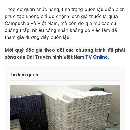
Phim VTV
Giải trí
Theo cơ quan chức năng, tình trạng buôn lậu diễn biến
Hậu trường
phức tạp không chỉ do chệnh lệch giá thuốc lá giữa
Điện ảnh
Đời sống
Campuchia và Việt Nam, mà còn do giá mủ cao su
Nhân vật
Âm nhạc
xuống thấp, nhiều công nhân không có việc làm đã
Du lịch
Khán giả
tham gia đường dây buôn lậu.
Giáo dục
Sao
Làm đẹp
Giải sao mai
Mời quý độc giả theo dõi các chương trình đã phát
Tuyển sinh
Công nghệ
sóng của Đài Truyền hình Việt Nam
TV Online
.
Chất lượng cuộc sống
Học trực tuyến
Hitech Công nghệ tương lai
Giao lưu trực tuyến
Tin liên quan
Sản phẩm
Lịch phát sóng
Thị trường
Tư vấn
Chuyên mục khác
Emagazine
Podcast