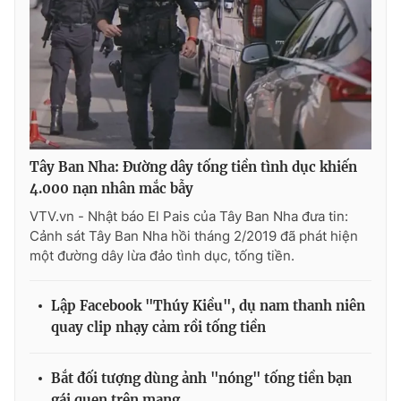
THỜI BÁO VTV
Tây Ban Nha: Đường dây tống tiền tình dục khiến
Theo dõi báo trên
4.000 nạn nhân mắc bẫy
VTV.vn - Nhật báo El Pais của Tây Ban Nha đưa tin:
Cơ quan chủ quản:
Đài Truyền hình Việt Nam
Cảnh sát Tây Ban Nha hồi tháng 2/2019 đã phát hiện
Cơ quan báo chí:
Thời báo VTV
một đường dây lừa đảo tình dục, tống tiền.
Giấy phép hoạt động báo in và báo điện tử số 483/GP-BTTTT
cấp ngày 29/12/2023
Lập Facebook "Thúy Kiều", dụ nam thanh niên
Tổng Biên tập:
Vũ Thanh Thủy
quay clip nhạy cảm rồi tống tiền
Phó Tổng Biên tập:
Nguyễn Thị Mỹ Hạnh, Phạm Quốc Thắng,
Nguyễn Trọng Ninh
Bắt đối tượng dùng ảnh "nóng" tống tiền bạn
Tổng đài VTV:
024.38 355 931 - 024.38 355 932
gái quen trên mạng