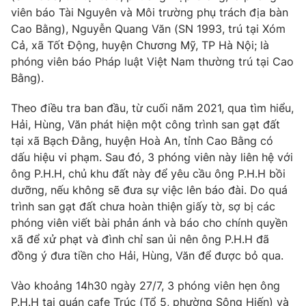
Phim VTV
viên báo Tài Nguyên và Môi trường phụ trách địa bàn
Giải trí
Cao Bằng), Nguyễn Quang Văn (SN 1993, trú tại Xóm
Hậu trường
Điện ảnh
Cả, xã Tốt Động, huyện Chương Mỹ, TP Hà Nội; là
Đời sống
Nhân vật
phóng viên báo Pháp luật Việt Nam thường trú tại Cao
Âm nhạc
Bằng).
Du lịch
Khán giả
Giáo dục
Sao
Theo điều tra ban đầu, từ cuối năm 2021, qua tìm hiểu,
Làm đẹp
Giải sao mai
Tuyển sinh
Hải, Hùng, Văn phát hiện một công trình san gạt đất
Công nghệ
Chất lượng cuộc sống
tại xã Bạch Đằng, huyện Hoà An, tỉnh Cao Bằng có
Học trực tuyến
dấu hiệu vi phạm. Sau đó, 3 phóng viên này liên hệ với
Hitech Công nghệ tương lai
Giao lưu trực tuyến
ông P.H.H, chủ khu đất này để yêu cầu ông P.H.H bồi
Sản phẩm
dưỡng, nếu không sẽ đưa sự việc lên báo đài. Do quá
trình san gạt đất chưa hoàn thiện giấy tờ, sợ bị các
Lịch phát sóng
Thị trường
phóng viên viết bài phản ánh và báo cho chính quyền
xã để xử phạt và đình chỉ san ủi nên ông P.H.H đã
Tư vấn
đồng ý đưa tiền cho Hải, Hùng, Văn để được bỏ qua.
Chuyên mục khác
Vào khoảng 14h30 ngày 27/7, 3 phóng viên hẹn ông
Emagazine
Podcast
P.H.H tại quán cafe Trúc (Tổ 5, phường Sông Hiến) và