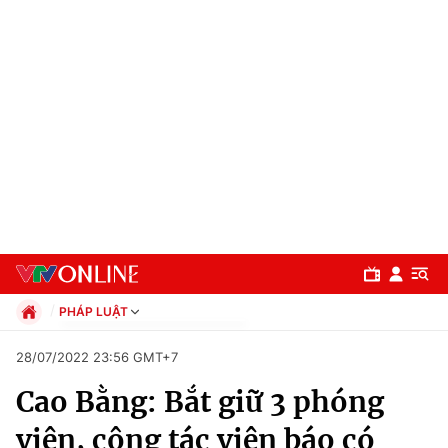
PHÁP LUẬT
Chính trị
28/07/2022 23:56 GMT+7
Xã hội
Cao Bằng: Bắt giữ 3 phóng
Pháp luật
Chuyên mục
Kinh tế
viên, cộng tác viên báo có
Thể thao