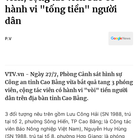
Chính trị
hành vi "tống tiền" người
Truyền hình
Văn hóa - Giải trí
dân
Xã hội
Y tế
Đời sống
Pháp luật
P.V
Công nghệ
Giáo dục
Y tế
Thế giới
VTV.vn - Ngày 27/7, Phòng Cảnh sát hình sự
Công an tỉnh Cao Bằng vừa bắt quả tang 3 phóng
Tin tức
viên, cộng tác viên có hành vi "vòi" tiền người
Kinh tế
dân trên địa bàn tỉnh Cao Bằng.
Thế giới đó đây
Tài chính
Dữ liệu và đời sống
Câu chuyện quốc tế
3 đối tượng nêu trên gồm Lưu Công Hải (SN 1988, trú
Thị trường
tại tổ 2, phường Sông Hiến, TP Cao Bằng; là Cộng tác
Truyền hình
Góc doanh nghiệp
viên Báo Nông nghiệp Việt Nam), Nguyễn Huy Hùng
(SN 1988, trú tại tổ 8, phường Hợp Giang; là phóng