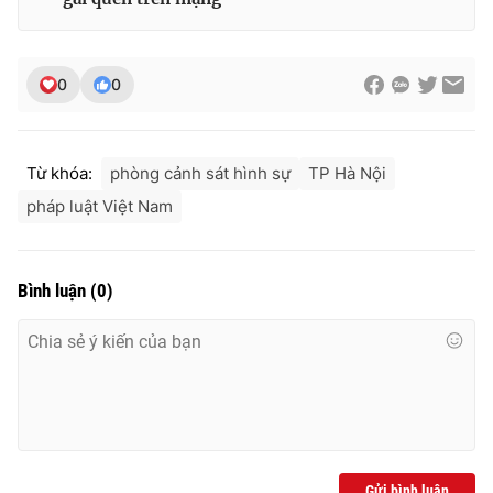
Ðiện thoại Thời báo VTV:
024.66 897 897
Email:
toasoan@vtv.vn
Liên hệ quảng cáo:
024-7300.7108
0
0
Từ khóa:
phòng cảnh sát hình sự
TP Hà Nội
pháp luật Việt Nam
Bình luận
(
0
)
® Cấm sao chép dưới mọi hình thức nếu không có sự chấp
thuận bằng văn bản. Ghi rõ nguồn VTV.vn khi phát hành lại
thông tin từ website này.
Gửi bình luận