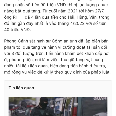
đang nhận số tiền 90 triệu VNĐ thì bị lực lượng chức
Photo
Infographic
năng bắt quả tang. Từ cuối năm 2021 tới hôm 27/7,
ông P.H.H đã 4 lần đưa tiền cho Hải, Hùng, Văn, trong
Video
đó lần gần đây nhất là vào tháng 4/2022 với số tiền
Shorts video
40 triệu VNĐ.
VTV Money
VTV Thể thao
Phòng Cảnh sát hình sự Công an tỉnh đã lập biên bản
phạm tội quả tang về hành vi cưỡng đoạt tài sản đối
VTV Sức khoẻ
với 3 đối tượng trên, tiến hành khám xét khẩn cấp nơi
Bất động sản
ở, phương tiện, nơi làm việc, thu giữ tang vật cùng
nhiều tài liệu liên quan, hiện đang tiến hành điều tra,
Thị trường 24h
Tấm lòng Việt
mở rộng vụ việc để xử lý theo quy định của pháp luật.
VTV4
Vươn mình bằng AI
Tin liên quan
VTV9
VTV8
Liên hệ tòa soạn
English