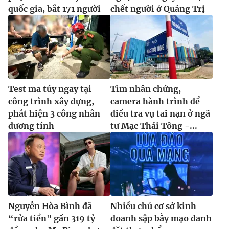
quốc gia, bắt 171 người
chết người ở Quảng Trị
Test ma túy ngay tại
Tìm nhân chứng,
công trình xây dựng,
camera hành trình để
phát hiện 3 công nhân
điều tra vụ tai nạn ở ngã
dương tính
tư Mạc Thái Tông -...
Nguyễn Hòa Bình đã
Nhiều chủ cơ sở kinh
“rửa tiền" gần 319 tỷ
doanh sập bẫy mạo danh