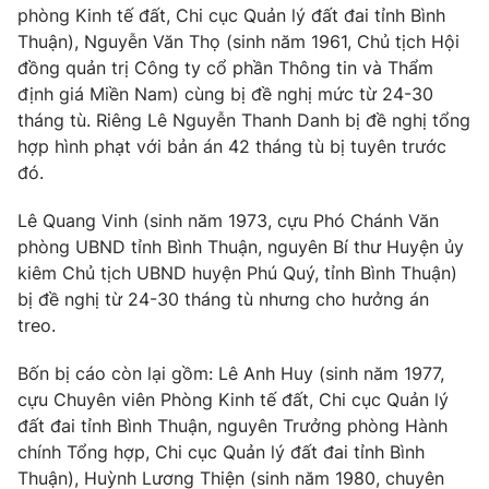
phòng Kinh tế đất, Chi cục Quản lý đất đai tỉnh Bình
Thuận), Nguyễn Văn Thọ (sinh năm 1961, Chủ tịch Hội
đồng quản trị Công ty cổ phần Thông tin và Thẩm
định giá Miền Nam) cùng bị đề nghị mức từ 24-30
THỜI BÁO VTV
tháng tù. Riêng Lê Nguyễn Thanh Danh bị đề nghị tổng
hợp hình phạt với bản án 42 tháng tù bị tuyên trước
Theo dõi báo trên
đó.
Lê Quang Vinh (sinh năm 1973, cựu Phó Chánh Văn
Cơ quan chủ quản:
Đài Truyền hình Việt Nam
phòng UBND tỉnh Bình Thuận, nguyên Bí thư Huyện ủy
Cơ quan báo chí:
Thời báo VTV
kiêm Chủ tịch UBND huyện Phú Quý, tỉnh Bình Thuận)
Giấy phép hoạt động báo in và báo điện tử số 483/GP-BTTTT
bị đề nghị từ 24-30 tháng tù nhưng cho hưởng án
cấp ngày 29/12/2023
treo.
Tổng Biên tập:
Vũ Thanh Thủy
Bốn bị cáo còn lại gồm: Lê Anh Huy (sinh năm 1977,
Phó Tổng Biên tập:
Nguyễn Thị Mỹ Hạnh, Phạm Quốc Thắng,
cựu Chuyên viên Phòng Kinh tế đất, Chi cục Quản lý
Nguyễn Trọng Ninh
đất đai tỉnh Bình Thuận, nguyên Trưởng phòng Hành
Tổng đài VTV:
024.38 355 931 - 024.38 355 932
chính Tổng hợp, Chi cục Quản lý đất đai tỉnh Bình
Ðiện thoại Thời báo VTV:
024.66 897 897
Thuận), Huỳnh Lương Thiện (sinh năm 1980, chuyên