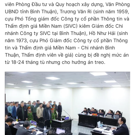
Email:
toasoan@vtv.vn
viên Phòng Đầu tư và Quy hoạch xây dựng, Văn Phòng
Liên hệ quảng cáo:
024-7300.7108
UBND tỉnh Bình Thuận), Trương Văn Ri (sinh năm 1959,
cựu Phó Tổng giám đốc Công ty cổ phần Thông tin và
Thẩm định giá Miền Nam (SIVC) kiêm Giám đốc Chi
nhánh Công ty SIVC tại Bình Thuận), Hồ Như Hải (sinh
năm 1973, cựu Phó Giám đốc Công ty cổ phần Thông
tin và Thẩm định giá Miền Nam - Chi nhánh Bình
Thuận, Thẩm định viên về giá) cùng bị đề nghị mức án
từ 18-24 tháng tù nhưng cho hưởng án treo.
® Cấm sao chép dưới mọi hình thức nếu không có sự chấp
thuận bằng văn bản. Ghi rõ nguồn VTV.vn khi phát hành lại
thông tin từ website này.