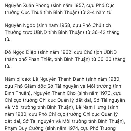
Nguyễn Xuân Phong (sinh năm 1957, cựu Phó Cục
Photo
Infographic
trưởng Cục Thuế tỉnh Bình Thuận) từ 3-4 năm tù.
Nguyễn Ngọc (sinh năm 1958, cựu Phó Chủ tịch
Video
Shorts video
Thường trực UBND tỉnh Bình Thuận) từ 36-42 tháng
tù.
VTV Money
VTV Thể thao
Đỗ Ngọc Điệp (sinh năm 1962, cựu Chủ tịch UBND
thành phố Phan Thiết, tỉnh Bình Thuận) từ 30-36 tháng
VTV Sức khoẻ
Bất động sản
tù.
Thị trường 24h
Tấm lòng Việt
Năm bị cáo: Lê Nguyễn Thanh Danh (sinh năm 1980,
cựu Phó Giám đốc Sở Tài nguyên và Môi trường tỉnh
Bình Thuận), Nguyễn Thanh Cho (sinh năm 1973, cựu
VTV4
Vươn mình bằng AI
Chi cục trưởng Chi cục Quản lý đất đai, Sở Tài nguyên
và Môi trường tỉnh Bình Thuận), Lê Nam Hưng (sinh
VTV9
VTV8
năm 1980, cựu Phó Chi cục trưởng Chi cục Quản lý
đất đai, Sở Tài nguyên và Môi trường tỉnh Bình Thuận),
Liên hệ tòa soạn
Phạm Duy Cường (sinh năm 1974, cựu Phó Trưởng
English