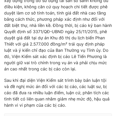
xây dựng trong đó sử dụng tài sản so sánh không đủ
điều kiện, không căn cứ quy hoạch chi tiết được phê
duyệt làm cơ sở tính toán, tính giá đất nhà cao tầng
bằng cách thức, phương pháp xác định như đối với
đất biệt thự, nhà liền kề. Đồng thời, bị cáo ký ban hành
Quyết định số 3371/QĐ-UBND ngày 25/11/2015, phê
duyệt giá đất tại dự án Khu đô thị du lịch biển Phan
Thiết với giá 2.577.000 đồng/m² trái quy định pháp
luật và ý kiến chỉ đạo của Ban Thường vụ Tỉnh ủy. Do
đó, Viện Kiểm sát xác định bị cáo Lê Tiến Phương là
người giữ vai trò chính trong vụ án và phải chịu mức
án cao nhất trong các bị cáo còn lại.
Sau khi đại diện Viện Kiểm sát trình bày bản luận tội
và đề nghị mức án đối với các bị cáo, các luật sư, bị
cáo đã đưa ra nhiều luận điểm, luận cứ, phân tích các
tình tiết có liên quan nhằm giảm nhẹ mức độ, hậu quả
hành vi vi phạm của các bị cáo.