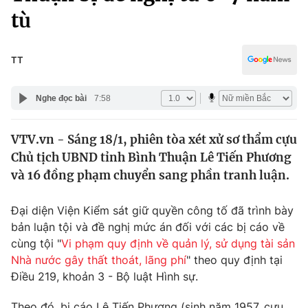
Chính trị
tù
Truyền hình
Văn hóa - Giải trí
Xã hội
Y tế
TT
Đời sống
Pháp luật
Công nghệ
Nghe đọc bài
7:58
Giáo dục
Y tế
VTV.vn - Sáng 18/1, phiên tòa xét xử sơ thẩm cựu
Chủ tịch UBND tỉnh Bình Thuận Lê Tiến Phương
Thế giới
và 16 đồng phạm chuyển sang phần tranh luận.
Tin tức
Kinh tế
Đại diện Viện Kiểm sát giữ quyền công tố đã trình bày
Thế giới đó đây
bản luận tội và đề nghị mức án đối với các bị cáo về
Tài chính
Dữ liệu và đời sống
cùng tội "
Vi phạm quy định về quản lý, sử dụng tài sản
Câu chuyện quốc tế
Thị trường
Nhà nước gây thất thoát, lãng phí
" theo quy định tại
Điều 219, khoản 3 - Bộ luật Hình sự.
Truyền hình
Góc doanh nghiệp
Theo đó, bị cáo Lê Tiến Phương (sinh năm 1957, cựu