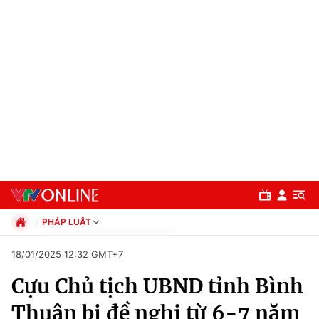
PHÁP LUẬT
Chính trị
18/01/2025 12:32 GMT+7
Xã hội
Cựu Chủ tịch UBND tỉnh Bình
Pháp luật
Chuyên mục
Kinh tế
Thuận bị đề nghị từ 6-7 năm
Thể thao