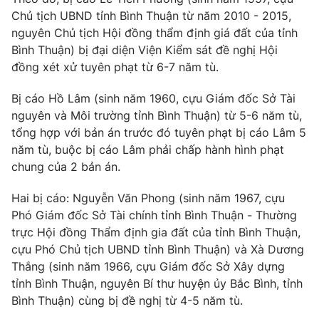
Phim VTV
Giải trí
Chủ tịch UBND tỉnh Bình Thuận từ năm 2010 - 2015,
Hậu trường
nguyên Chủ tịch Hội đồng thẩm định giá đất của tỉnh
Điện ảnh
Bình Thuận) bị đại diện Viện Kiểm sát đề nghị Hội
Đời sống
Nhân vật
đồng xét xử tuyên phạt từ 6-7 năm tù.
Âm nhạc
Du lịch
Khán giả
Giáo dục
Bị cáo Hồ Lâm (sinh năm 1960, cựu Giám đốc Sở Tài
Sao
Làm đẹp
nguyên và Môi trường tỉnh Bình Thuận) từ 5-6 năm tù,
Giải sao mai
Tuyển sinh
tổng hợp với bản án trước đó tuyên phạt bị cáo Lâm 5
Công nghệ
Chất lượng cuộc sống
năm tù, buộc bị cáo Lâm phải chấp hành hình phạt
Học trực tuyến
chung của 2 bản án.
Hitech Công nghệ tương lai
Giao lưu trực tuyến
Sản phẩm
Hai bị cáo: Nguyễn Văn Phong (sinh năm 1967, cựu
Phó Giám đốc Sở Tài chính tỉnh Bình Thuận - Thường
Lịch phát sóng
Thị trường
trực Hội đồng Thẩm định gia đất của tỉnh Bình Thuận,
cựu Phó Chủ tịch UBND tỉnh Bình Thuận) và Xà Dương
Tư vấn
Thắng (sinh năm 1966, cựu Giám đốc Sở Xây dựng
Chuyên mục khác
tỉnh Bình Thuận, nguyên Bí thư huyện ủy Bắc Bình, tỉnh
Emagazine
Bình Thuận) cùng bị đề nghị từ 4-5 năm tù.
Podcast