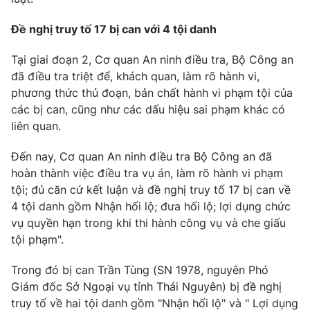
Photo
Infographic
Đề nghị truy tố 17 bị can với 4 tội danh
Tại giai đoạn 2, Cơ quan An ninh điều tra, Bộ Công an
Video
Shorts video
đã điều tra triệt để, khách quan, làm rõ hành vi,
phương thức thủ đoạn, bản chất hành vi phạm tội của
VTV Money
VTV Thể thao
các bị can, cũng như các dấu hiệu sai phạm khác có
liên quan.
VTV Sức khoẻ
Bất động sản
Đến nay, Cơ quan An ninh điều tra Bộ Công an đã
hoàn thành việc điều tra vụ án, làm rõ hành vi phạm
Thị trường 24h
Tấm lòng Việt
tội; đủ căn cứ kết luận và đề nghị truy tố 17 bị can về
4 tội danh gồm Nhận hối lộ; đưa hối lộ; lợi dụng chức
VTV4
vụ quyền hạn trong khi thi hành công vụ và che giấu
Vươn mình bằng AI
tội phạm".
VTV9
VTV8
Trong đó bị can Trần Tùng (SN 1978, nguyên Phó
Giám đốc Sở Ngoại vụ tỉnh Thái Nguyên) bị đề nghị
Liên hệ tòa soạn
truy tố về hai tội danh gồm "Nhận hối lộ" và " Lợi dụng
English