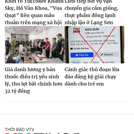
Khởi tố TikToker Khánh
Liên tiếp bắt vụ vận
Sky, Hồ Văn Khoa, "Vua
chuyển gia cầm giống,
Quạt" liên quan mâu
thực phẩm đông lạnh
thuẫn trên mạng xã hội
nhập lậu ở Lạng Sơn
Giả danh lương y bán
Cảnh giác thủ đoạn lừa
thuốc điều trị yếu sinh
đảo đăng ký giải chạy
lý, thu lợi bất chính hơn
dành cho trẻ em
32 tỷ đồng
THỜI BÁO VTV