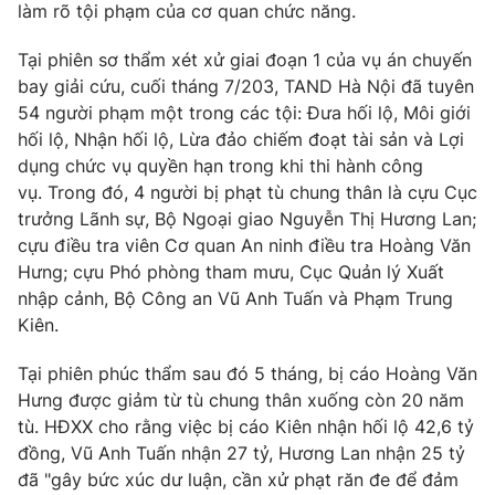
làm rõ tội phạm của cơ quan chức năng.
Tại phiên sơ thẩm xét xử giai đoạn 1 của vụ án chuyến
bay giải cứu, cuối tháng 7/203, TAND Hà Nội đã tuyên
54 người phạm một trong các tội: Đưa hối lộ, Môi giới
hối lộ, Nhận hối lộ, Lừa đảo chiếm đoạt tài sản và Lợi
dụng chức vụ quyền hạn trong khi thi hành công
vụ. Trong đó, 4 người bị phạt tù chung thân là cựu Cục
trưởng Lãnh sự, Bộ Ngoại giao Nguyễn Thị Hương Lan;
cựu điều tra viên Cơ quan An ninh điều tra Hoàng Văn
Hưng; cựu Phó phòng tham mưu, Cục Quản lý Xuất
nhập cảnh, Bộ Công an Vũ Anh Tuấn và Phạm Trung
Kiên.
Tại phiên phúc thẩm sau đó 5 tháng, bị cáo Hoàng Văn
Hưng được giảm từ tù chung thân xuống còn 20 năm
tù. HĐXX cho rằng việc bị cáo Kiên nhận hối lộ 42,6 tỷ
đồng, Vũ Anh Tuấn nhận 27 tỷ, Hương Lan nhận 25 tỷ
đã "gây bức xúc dư luận, cần xử phạt răn đe để đảm