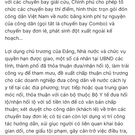
với các chuyến bay giải cứu, Chính phủ cho phép tổ
chức các chuyến bay thí điểm, hình thức trọn gói đón
công dân Việt Nam về nước bằng kinh phí tự nguyện
của công dân (gọi tắt là chuyến bay Combo) và
chuyến bay đơn lẻ, phát sinh đột xuất ngoài kế
hoạch…
Lợi dụng chủ trương của Đảng, Nhà nước và chức vụ
quyền hạn được giao, một số cá nhân tại UBND các
tỉnh, thành phố đã thỏa thuận đưa/nhận hối lộ, làm trái
công vụ để tham mưu, đề xuất chấp thuận chủ trương
cho các doanh nghiệp đưa công dân về nước cách ly
y tế tại các địa phương; trực tiếp hoặc qua trung gian
móc nối, thỏa thuận với cán bộ thuộc Bộ Y tế đưa hối
lộ/nhận hối lộ với số tiền lớn để có văn bản chấp
thuận; xét duyệt cho công dân (khách lẻ) về trên các
chuyến bay đơn lẻ; có bị can còn lợi dụng vị trí công
tác hướng dẫn, xúi giục người có liên quan khai báo
gian dối, che giấu tội phạm, gây cản trở việc điều tra,