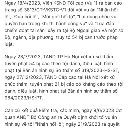
Ngày 18/4/2023, Viện KSND Tối cao (Vụ 1) ra bản cáo
trạng số 3813/CT-VKSTC-V1 đối với vụ án "Nhận hối
lộ", "Đưa hối lộ", "Môi giới hối lộ", "Lợi dụng chức vụ
quyền hạn trong khi thi hành công vụ" và "Lừa đảo
chiếm đoạt tài sản" xảy ra tại Bộ Ngoại giao và một số
Bộ, ngành, địa phương, truy tố 54 bị can trước pháp
luật.
Ngày 28/7/2023, TAND TP Hà Nội xét xử sơ thẩm
tuyên phạt 54 bị cáo theo tội danh, điều luật, hình
phạt tại Bản án hình sự Sơ thẩm số 319/2023-HS-ST;
ngày 27/12/2023, TAND Cấp cao tại Hà Nội xét xử
phúc thẩm, tuyên phạt 21 bị cáo có kháng cáo theo tội
danh, điều luật, hình phạt tại Bản án hình sự thẩm số
984/2023/HS-PT.
Căn cứ kết quả kiểm tra, xác minh, ngày 9/6/2023 Cơ
quan ANĐT Bộ Công an ra Quyết định khởi tố vụ án
hình sự về tội "Nhận hối lộ"; ngày 21/9/2023 ra quyết