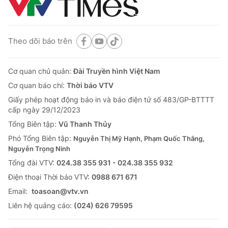
Theo dõi báo trên
Cơ quan chủ quản:
Đài Truyền hình Việt Nam
Cơ quan báo chí:
Thời báo VTV
Giấy phép hoạt động báo in và báo điện tử số 483/GP-BTTTT
cấp ngày 29/12/2023
Tổng Biên tập:
Vũ Thanh Thủy
Phó Tổng Biên tập:
Nguyễn Thị Mỹ Hạnh, Phạm Quốc Thắng,
Nguyễn Trọng Ninh
Tổng đài VTV:
024.38 355 931 - 024.38 355 932
Ðiện thoại Thời báo VTV:
0988 671 671
Email:
toasoan@vtv.vn
Liên hệ quảng cáo:
(024) 626 79595