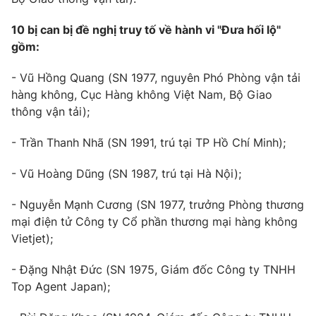
Email:
toasoan@vtv.vn
Liên hệ quảng cáo:
024-7300.7108
10 bị can bị đề nghị truy tố về hành vi "Đưa hối lộ"
gồm:
- Vũ Hồng Quang (SN 1977, nguyên Phó Phòng vận tải
hàng không, Cục Hàng không Việt Nam, Bộ Giao
thông vận tải);
- Trần Thanh Nhã (SN 1991, trú tại TP Hồ Chí Minh);
- Vũ Hoàng Dũng (SN 1987, trú tại Hà Nội);
- Nguyễn Mạnh Cương (SN 1977, trưởng Phòng thương
® Cấm sao chép dưới mọi hình thức nếu không có sự chấp
mại điện tử Công ty Cổ phần thương mại hàng không
thuận bằng văn bản. Ghi rõ nguồn VTV.vn khi phát hành lại
Vietjet);
thông tin từ website này.
- Đặng Nhật Đức (SN 1975, Giám đốc Công ty TNHH
Top Agent Japan);