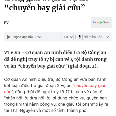
Chính trị
“chuyến bay giải cứu”
Truyền hình
Văn hóa - Giải trí
Xã hội
Y tế
PV
Đời sống
Pháp luật
Công nghệ
Nghe đọc bài
8:55
Giáo dục
Y tế
VTV.vn - Cơ quan An ninh điều tra Bộ Công an
đã đề nghị truy tố 17 bị can về 4 tội danh trong
Thế giới
vụ án “chuyến bay giải cứu” (giai đoạn 2).
Tin tức
Kinh tế
Cơ quan An ninh điều tra, Bộ Công an vừa ban hành
Thế giới đó đây
kết luận điều tra giai đoạn 2 vụ án "
chuyến bay giải
Tài chính
Dữ liệu và đời sống
cứu
", đồng thời đề nghị truy tố 17 bị can về các tội
Câu chuyện quốc tế
Thị trường
"nhận hối lộ; đưa hối lộ; lợi dụng chức vụ, quyền hạn
trong khi thi hành công vụ; che giấu tội phạm" xảy ra
Truyền hình
Góc doanh nghiệp
tại Thái Nguyên và một số tỉnh, thành phố.