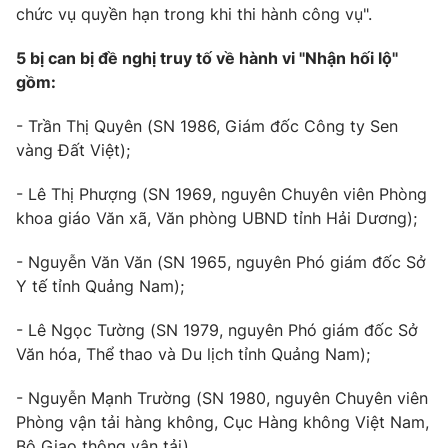
chức vụ quyền hạn trong khi thi hành công vụ".
5 bị can bị đề nghị truy tố về hành vi "Nhận hối lộ"
gồm:
THỜI BÁO VTV
- Trần Thị Quyên (SN 1986, Giám đốc Công ty Sen
vàng Đất Việt);
Theo dõi báo trên
- Lê Thị Phượng (SN 1969, nguyên Chuyên viên Phòng
Cơ quan chủ quản:
Đài Truyền hình Việt Nam
khoa giáo Văn xã, Văn phòng UBND tỉnh Hải Dương);
Cơ quan báo chí:
Thời báo VTV
- Nguyễn Văn Văn (SN 1965, nguyên Phó giám đốc Sở
Giấy phép hoạt động báo in và báo điện tử số 483/GP-BTTTT
Y tế tỉnh Quảng Nam);
cấp ngày 29/12/2023
Tổng Biên tập:
Vũ Thanh Thủy
- Lê Ngọc Tường (SN 1979, nguyên Phó giám đốc Sở
Phó Tổng Biên tập:
Nguyễn Thị Mỹ Hạnh, Phạm Quốc Thắng,
Văn hóa, Thể thao và Du lịch tỉnh Quảng Nam);
Nguyễn Trọng Ninh
Tổng đài VTV:
024.38 355 931 - 024.38 355 932
- Nguyễn Mạnh Trường (SN 1980, nguyên Chuyên viên
Phòng vận tải hàng không, Cục Hàng không Việt Nam,
Ðiện thoại Thời báo VTV:
024.66 897 897
Bộ Giao thông vận tải).