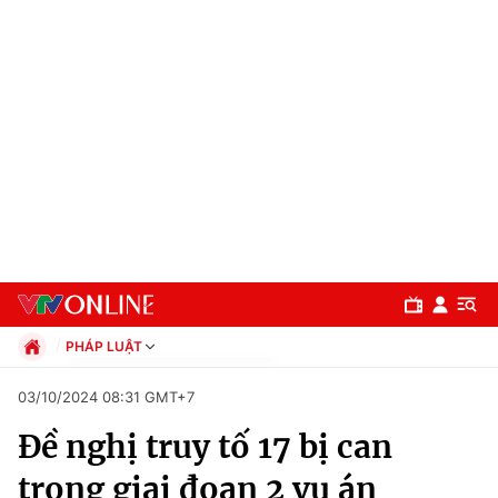
PHÁP LUẬT
Chính trị
03/10/2024 08:31 GMT+7
Xã hội
Đề nghị truy tố 17 bị can
Pháp luật
Chuyên mục
Kinh tế
trong giai đoạn 2 vụ án
Thể thao