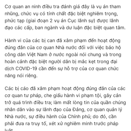
Phim VTV
Giải trí
Cơ quan an ninh điều tra đánh giá đây là vụ án tham
Hậu trường
nhũng, chức vụ có tính chất đặc biệt nghiêm trọng,
Điện ảnh
phức tạp (giai đoạn 2 vụ án Cục lãnh sự) được lãnh
Đời sống
Nhân vật
đạo các cấp, ban ngành và dư luận đặc biệt quan tâm.
Âm nhạc
Du lịch
Khán giả
Giáo dục
Hành vi của các bị can đã xâm phạm đến hoạt động
Sao
Làm đẹp
đúng đắn của cơ quan Nhà nước đối với việc bảo hộ
Giải sao mai
Tuyển sinh
công dân Việt Nam ở nước ngoài nói chung và trong
Công nghệ
Chất lượng cuộc sống
hoàn cảnh đặc biệt người dân bị mắc kẹt trong đại
Học trực tuyến
dịch COVID-19 cần đến sự hỗ trợ của cơ quan chức
Hitech Công nghệ tương lai
Giao lưu trực tuyến
năng nói riêng.
Sản phẩm
Các bị cáo đã xâm phạm hoạt động đúng đắn của các
Lịch phát sóng
Thị trường
cơ quan tư pháp, che giấu hành vi phạm tội, gây cản
trở quá trình điều tra; làm mất lòng tin của quần chúng
Tư vấn
nhân dân vào sự lãnh đạo của Đảng, cơ quan quản lý
Chuyên mục khác
Nhà nước, sự điều hành của Chính phủ; do đó, cần
Emagazine
phải đưa ra truy tố, xét xử nghiêm minh trước pháp
Podcast
luật.