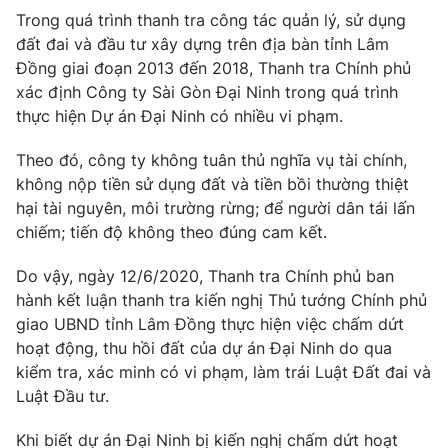
Trong quá trình thanh tra công tác quản lý, sử dụng
đất đai và đầu tư xây dựng trên địa bàn tỉnh Lâm
Đồng giai đoạn 2013 đến 2018, Thanh tra Chính phủ
xác định Công ty Sài Gòn Đại Ninh trong quá trình
THỜI BÁO VTV
thực hiện Dự án Đại Ninh có nhiều vi phạm.
Theo dõi báo trên
Theo đó, công ty không tuân thủ nghĩa vụ tài chính,
không nộp tiền sử dụng đất và tiền bồi thường thiệt
hại tài nguyên, môi trường rừng; để người dân tái lấn
Cơ quan chủ quản:
Đài Truyền hình Việt Nam
chiếm; tiến độ không theo đúng cam kết.
Cơ quan báo chí:
Thời báo VTV
Giấy phép hoạt động báo in và báo điện tử số 483/GP-BTTTT
Do vậy, ngày 12/6/2020, Thanh tra Chính phủ ban
cấp ngày 29/12/2023
hành kết luận thanh tra kiến nghị Thủ tướng Chính phủ
Tổng Biên tập:
Vũ Thanh Thủy
giao UBND tỉnh Lâm Đồng thực hiện việc chấm dứt
Phó Tổng Biên tập:
hoạt động, thu hồi đất của dự án Đại Ninh do qua
Nguyễn Thị Mỹ Hạnh, Phạm Quốc Thắng,
Nguyễn Trọng Ninh
kiểm tra, xác minh có vi phạm, làm trái Luật Đất đai và
Tổng đài VTV:
024.38 355 931 - 024.38 355 932
Luật Đầu tư.
Ðiện thoại Thời báo VTV:
024.66 897 897
Khi biết dự án Đại Ninh bị kiến nghị chấm dứt hoạt