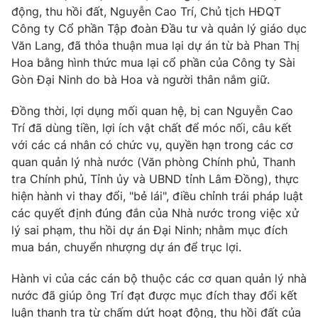
Email:
toasoan@vtv.vn
động, thu hồi đất, Nguyễn Cao Trí, Chủ tịch HĐQT
Liên hệ quảng cáo:
024-7300.7108
Công ty Cổ phần Tập đoàn Đầu tư và quản lý giáo dục
Văn Lang, đã thỏa thuận mua lại dự án từ bà Phan Thị
Hoa bằng hình thức mua lại cổ phần của Công ty Sài
Gòn Đại Ninh do bà Hoa và người thân nắm giữ.
Đồng thời, lợi dụng mối quan hệ, bị can Nguyễn Cao
Trí đã dùng tiền, lợi ích vật chất để móc nối, câu kết
với các cá nhân có chức vụ, quyền hạn trong các cơ
quan quản lý nhà nước (Văn phòng Chính phủ, Thanh
tra Chính phủ, Tỉnh ủy và UBND tỉnh Lâm Đồng), thực
hiện hành vi thay đổi, "bẻ lái", điều chỉnh trái pháp luật
các quyết định đúng đắn của Nhà nước trong việc xử
® Cấm sao chép dưới mọi hình thức nếu không có sự chấp
lý sai phạm, thu hồi dự án Đại Ninh; nhằm mục đích
thuận bằng văn bản. Ghi rõ nguồn VTV.vn khi phát hành lại
mua bán, chuyển nhượng dự án để trục lợi.
thông tin từ website này.
Hành vi của các cán bộ thuộc các cơ quan quản lý nhà
nước đã giúp ông Trí đạt được mục đích thay đổi kết
luận thanh tra từ chấm dứt hoạt động, thu hồi đất của