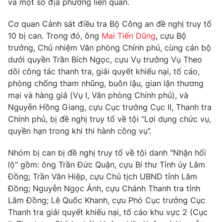
và một số địa phương liên quan.
Phim VTV
Giải trí
Hậu trường
Cơ quan Cảnh sát điều tra Bộ Công an đề nghị truy tố
Điện ảnh
10 bị can. Trong đó, ông
Mai Tiến Dũng
, cựu Bộ
Đời sống
Nhân vật
trưởng, Chủ nhiệm Văn phòng Chính phủ, cùng cán bộ
Âm nhạc
dưới quyền Trần Bích Ngọc, cựu Vụ trưởng Vụ Theo
Du lịch
Khán giả
Giáo dục
Sao
dõi công tác thanh tra, giải quyết khiếu nại, tố cáo,
Làm đẹp
Giải sao mai
phòng chống tham nhũng, buôn lậu, gian lận thương
Tuyển sinh
mại và hàng giả (Vụ I, Văn phòng Chính phủ), và
Công nghệ
Chất lượng cuộc sống
Nguyễn Hồng Giang, cựu Cục trưởng Cục II, Thanh tra
Học trực tuyến
Hitech Công nghệ tương lai
Chính phủ, bị đề nghị truy tố về tội “Lợi dụng chức vụ,
Giao lưu trực tuyến
quyền hạn trong khi thi hành công vụ”.
Sản phẩm
Nhóm bị can bị đề nghị truy tố về tội danh "Nhận hối
Lịch phát sóng
Thị trường
lộ" gồm: ông Trần Đức Quận, cựu Bí thư Tỉnh ủy Lâm
Đồng; Trần Văn Hiệp, cựu Chủ tịch UBND tỉnh Lâm
Tư vấn
Đồng; Nguyễn Ngọc Ánh, cựu Chánh Thanh tra tỉnh
Chuyên mục khác
Lâm Đồng; Lê Quốc Khanh, cựu Phó Cục trưởng Cục
Emagazine
Podcast
Thanh tra giải quyết khiếu nại, tố cáo khu vực 2 (Cục