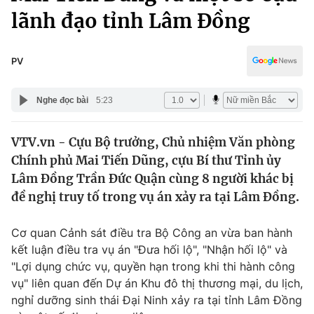
Chính trị
lãnh đạo tỉnh Lâm Đồng
Truyền hình
Văn hóa - Giải trí
Xã hội
Y tế
PV
Đời sống
Pháp luật
Công nghệ
Nghe đọc bài
5:23
Giáo dục
Y tế
VTV.vn - Cựu Bộ trưởng, Chủ nhiệm Văn phòng
Chính phủ Mai Tiến Dũng, cựu Bí thư Tỉnh ủy
Thế giới
Lâm Đồng Trần Đức Quận cùng 8 người khác bị
Tin tức
đề nghị truy tố trong vụ án xảy ra tại Lâm Đồng.
Kinh tế
Thế giới đó đây
Cơ quan Cảnh sát điều tra Bộ Công an vừa ban hành
Tài chính
Dữ liệu và đời sống
kết luận điều tra vụ án "Đưa hối lộ", "Nhận hối lộ" và
Câu chuyện quốc tế
Thị trường
"Lợi dụng chức vụ, quyền hạn trong khi thi hành công
vụ" liên quan đến Dự án Khu đô thị thương mại, du lịch,
Truyền hình
Góc doanh nghiệp
nghỉ dưỡng sinh thái Đại Ninh xảy ra tại tỉnh Lâm Đồng