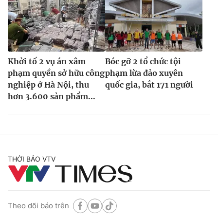
Khởi tố 2 vụ án xâm
Bóc gỡ 2 tổ chức tội
phạm quyền sở hữu công
phạm lừa đảo xuyên
nghiệp ở Hà Nội, thu
quốc gia, bắt 171 người
hơn 3.600 sản phẩm...
THỜI BÁO VTV
Theo dõi báo trên