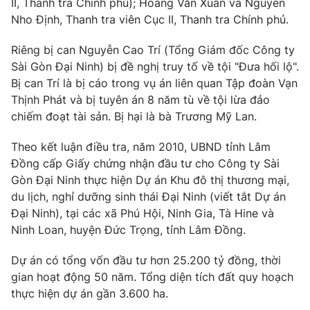
II, Thanh tra Chính phủ); Hoàng Văn Xuân và Nguyễn
Nho Định, Thanh tra viên Cục II, Thanh tra Chính phủ.
Photo
Infographic
Riêng bị can Nguyễn Cao Trí (Tổng Giám đốc Công ty
Video
Shorts video
Sài Gòn Đại Ninh) bị đề nghị truy tố về tội "Đưa hối lộ".
Bị can Trí là bị cáo trong vụ án liên quan Tập đoàn Vạn
Thịnh Phát và bị tuyên án 8 năm tù về tội lừa đảo
VTV Money
VTV Thể thao
chiếm đoạt tài sản. Bị hại là bà Trương Mỹ Lan.
VTV Sức khoẻ
Bất động sản
Theo kết luận điều tra, năm 2010, UBND tỉnh Lâm
Đồng cấp Giấy chứng nhận đầu tư cho Công ty Sài
Gòn Đại Ninh thực hiện Dự án Khu đô thị thương mại,
Thị trường 24h
Tấm lòng Việt
du lịch, nghỉ dưỡng sinh thái Đại Ninh (viết tắt Dự án
Đại Ninh), tại các xã Phú Hội, Ninh Gia, Tà Hine và
VTV4
Vươn mình bằng AI
Ninh Loan, huyện Đức Trọng, tỉnh Lâm Đồng.
Dự án có tổng vốn đầu tư hơn 25.200 tỷ đồng, thời
VTV9
VTV8
gian hoạt động 50 năm. Tổng diện tích đất quy hoạch
thực hiện dự án gần 3.600 ha.
Liên hệ tòa soạn
English