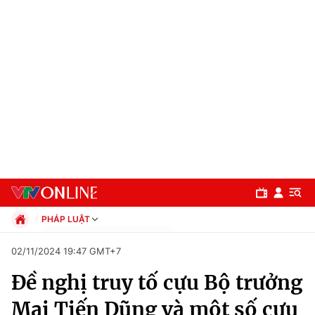
PHÁP LUẬT
Chính trị
02/11/2024 19:47 GMT+7
Xã hội
Đề nghị truy tố cựu Bộ trưởng
Pháp luật
Chuyên mục
Kinh tế
Mai Tiến Dũng và một số cựu
Thể thao