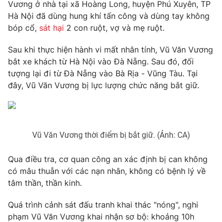
Phim VTV
Vương ở nhà tại xã Hoàng Long, huyện Phú Xuyên, TP
Giải trí
Hà Nội đã dùng hung khí tấn công và dùng tay không
Hậu trường
bóp cổ,
sát hại
2 con ruột, vợ và mẹ ruột.
Điện ảnh
Đời sống
Nhân vật
Sau khi thực hiện hành vi mất nhân tính, Vũ Văn Vương
Âm nhạc
Du lịch
bắt xe khách từ Hà Nội vào Đà Nẵng. Sau đó, đối
Khán giả
Giáo dục
Sao
tượng lại đi từ Đà Nẵng vào Bà Rịa - Vũng Tàu. Tại
Làm đẹp
Giải sao mai
đây, Vũ Văn Vương bị lực lượng chức năng bắt giữ.
Tuyển sinh
Công nghệ
Chất lượng cuộc sống
Học trực tuyến
Hitech Công nghệ tương lai
Giao lưu trực tuyến
Vũ Văn Vương thời điểm bị bắt giữ. (Ảnh: CA)
Sản phẩm
Lịch phát sóng
Thị trường
Qua điều tra, cơ quan công an xác định bị can không
có mâu thuẫn với các nạn nhân, không có bệnh lý về
Tư vấn
tâm thần, thần kinh.
Chuyên mục khác
Quá trình cảnh sát đấu tranh khai thác "nóng", nghi
Emagazine
Podcast
phạm Vũ Văn Vương khai nhận sơ bộ: khoảng 10h