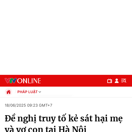
PHÁP LUẬT
Chính trị
18/06/2025 09:23 GMT+7
Xã hội
Đề nghị truy tố kẻ sát hại mẹ
Pháp luật
Chuyên mục
Kinh tế
và vợ con tại Hà Nội
Thể thao