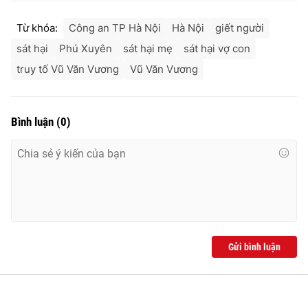
Từ khóa:
Công an TP Hà Nội
Hà Nội
giết người
sát hại
Phú Xuyên
sát hại mẹ
sát hại vợ con
truy tố Vũ Văn Vương
Vũ Văn Vương
Bình luận
(
0
)
Gửi bình luận