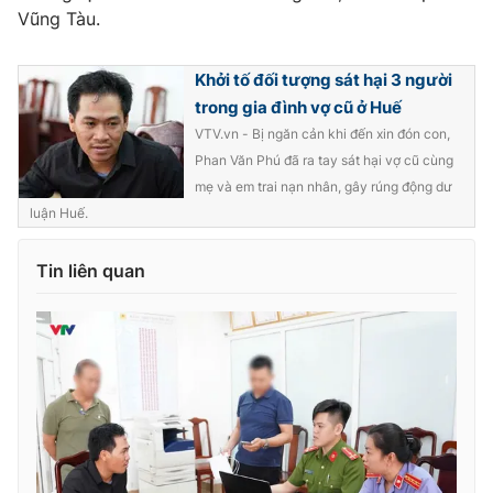
Vũng Tàu.
Khởi tố đối tượng sát hại 3 người
trong gia đình vợ cũ ở Huế
VTV.vn - Bị ngăn cản khi đến xin đón con,
Phan Văn Phú đã ra tay sát hại vợ cũ cùng
mẹ và em trai nạn nhân, gây rúng động dư
luận Huế.
Tin liên quan