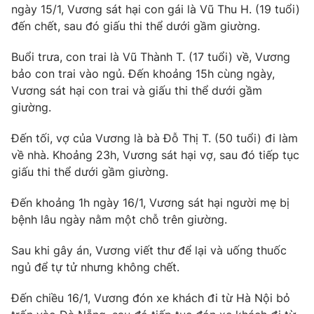
ngày 15/1, Vương sát hại con gái là Vũ Thu H. (19 tuổi)
Photo
Infographic
đến chết, sau đó giấu thi thể dưới gầm giường.
Buổi trưa, con trai là Vũ Thành T. (17 tuổi) về, Vương
Video
Shorts video
bảo con trai vào ngủ. Đến khoảng 15h cùng ngày,
Vương sát hại con trai và giấu thi thể dưới gầm
VTV Money
VTV Thể thao
giường.
Đến tối, vợ của Vương là bà Đỗ Thị T. (50 tuổi) đi làm
VTV Sức khoẻ
Bất động sản
về nhà. Khoảng 23h, Vương sát hại vợ, sau đó tiếp tục
giấu thi thể dưới gầm giường.
Thị trường 24h
Tấm lòng Việt
Đến khoảng 1h ngày 16/1, Vương sát hại người mẹ bị
bệnh lâu ngày nằm một chỗ trên giường.
VTV4
Vươn mình bằng AI
Sau khi gây án, Vương viết thư để lại và uống thuốc
VTV9
VTV8
ngủ để tự tử nhưng không chết.
Đến chiều 16/1, Vương đón xe khách đi từ Hà Nội bỏ
Liên hệ tòa soạn
English