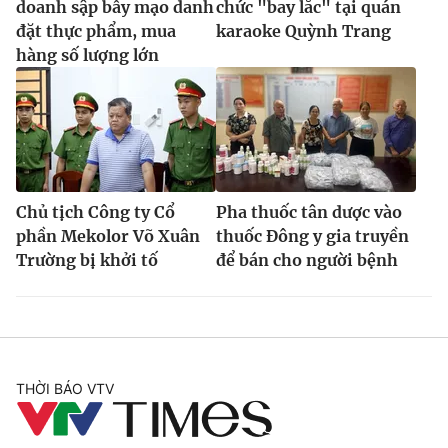
doanh sập bẫy mạo danh
chức "bay lắc" tại quán
đặt thực phẩm, mua
karaoke Quỳnh Trang
hàng số lượng lớn
Chủ tịch Công ty Cổ
Pha thuốc tân dược vào
phần Mekolor Võ Xuân
thuốc Đông y gia truyền
Trường bị khởi tố
để bán cho người bệnh
THỜI BÁO VTV