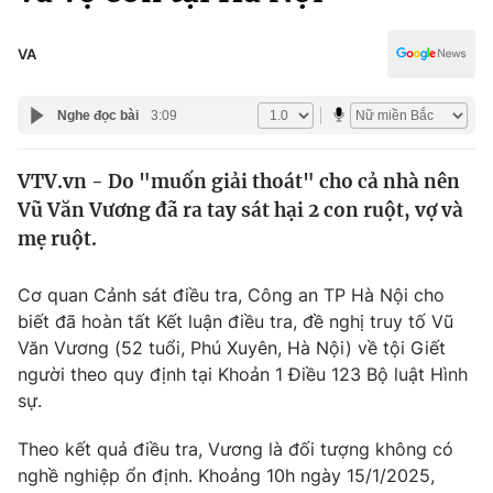
Chính trị
Truyền hình
Văn hóa - Giải trí
VA
Xã hội
Y tế
Đời sống
Nghe đọc bài
3:09
Pháp luật
Công nghệ
Giáo dục
VTV.vn - Do "muốn giải thoát" cho cả nhà nên
Y tế
Vũ Văn Vương đã ra tay sát hại 2 con ruột, vợ và
mẹ ruột.
Thế giới
Cơ quan Cảnh sát điều tra, Công an TP Hà Nội cho
Tin tức
biết đã hoàn tất Kết luận điều tra, đề nghị truy tố Vũ
Kinh tế
Văn Vương (52 tuổi, Phú Xuyên, Hà Nội) về tội Giết
Thế giới đó đây
Tài chính
người theo quy định tại Khoản 1 Điều 123 Bộ luật Hình
Dữ liệu và đời sống
Câu chuyện quốc tế
sự.
Thị trường
Theo kết quả điều tra, Vương là đối tượng không có
Truyền hình
Góc doanh nghiệp
nghề nghiệp ổn định. Khoảng 10h ngày 15/1/2025,