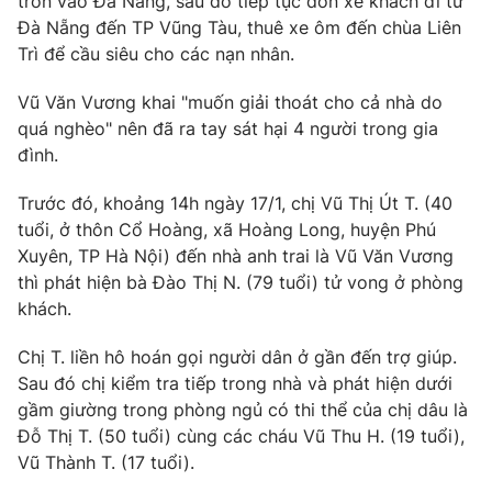
trốn vào Đà Nẵng, sau đó tiếp tục đón xe khách đi từ
Đà Nẵng đến TP Vũng Tàu, thuê xe ôm đến chùa Liên
Trì để cầu siêu cho các nạn nhân.
Vũ Văn Vương khai "muốn giải thoát cho cả nhà do
THỜI BÁO VTV
quá nghèo" nên đã ra tay sát hại 4 người trong gia
đình.
Theo dõi báo trên
Trước đó, khoảng 14h ngày 17/1, chị Vũ Thị Út T. (40
tuổi, ở thôn Cổ Hoàng, xã Hoàng Long, huyện Phú
Cơ quan chủ quản:
Đài Truyền hình Việt Nam
Xuyên, TP Hà Nội) đến nhà anh trai là Vũ Văn Vương
Cơ quan báo chí:
Thời báo VTV
thì phát hiện bà Đào Thị N. (79 tuổi) tử vong ở phòng
Giấy phép hoạt động báo in và báo điện tử số 483/GP-BTTTT
khách.
cấp ngày 29/12/2023
Tổng Biên tập:
Vũ Thanh Thủy
Chị T. liền hô hoán gọi người dân ở gần đến trợ giúp.
Phó Tổng Biên tập:
Nguyễn Thị Mỹ Hạnh, Phạm Quốc Thắng,
Sau đó chị kiểm tra tiếp trong nhà và phát hiện dưới
Nguyễn Trọng Ninh
gầm giường trong phòng ngủ có thi thể của chị dâu là
Tổng đài VTV:
024.38 355 931 - 024.38 355 932
Đỗ Thị T. (50 tuổi) cùng các cháu Vũ Thu H. (19 tuổi),
Vũ Thành T. (17 tuổi).
Ðiện thoại Thời báo VTV:
024.66 897 897