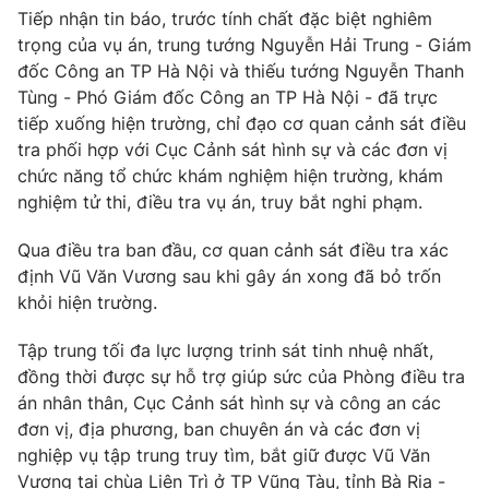
Email:
toasoan@vtv.vn
Tiếp nhận tin báo, trước tính chất đặc biệt nghiêm
Liên hệ quảng cáo:
024-7300.7108
trọng của vụ án, trung tướng Nguyễn Hải Trung - Giám
đốc Công an TP Hà Nội và thiếu tướng Nguyễn Thanh
Tùng - Phó Giám đốc Công an TP Hà Nội - đã trực
tiếp xuống hiện trường, chỉ đạo cơ quan cảnh sát điều
tra phối hợp với Cục Cảnh sát hình sự và các đơn vị
chức năng tổ chức khám nghiệm hiện trường, khám
nghiệm tử thi, điều tra vụ án, truy bắt nghi phạm.
Qua điều tra ban đầu, cơ quan cảnh sát điều tra xác
định Vũ Văn Vương sau khi gây án xong đã bỏ trốn
khỏi hiện trường.
® Cấm sao chép dưới mọi hình thức nếu không có sự chấp
Tập trung tối đa lực lượng trinh sát tinh nhuệ nhất,
thuận bằng văn bản. Ghi rõ nguồn VTV.vn khi phát hành lại
đồng thời được sự hỗ trợ giúp sức của Phòng điều tra
thông tin từ website này.
án nhân thân, Cục Cảnh sát hình sự và công an các
đơn vị, địa phương, ban chuyên án và các đơn vị
nghiệp vụ tập trung truy tìm, bắt giữ được Vũ Văn
Vương tại chùa Liên Trì ở TP Vũng Tàu, tỉnh Bà Rịa -