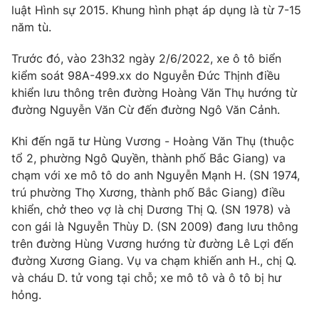
Phim VTV
luật Hình sự 2015. Khung hình phạt áp dụng là từ 7-15
Giải trí
năm tù.
Hậu trường
Điện ảnh
Đời sống
Trước đó, vào 23h32 ngày 2/6/2022, xe ô tô biển
Nhân vật
Âm nhạc
kiểm soát 98A-499.xx do Nguyễn Đức Thịnh điều
Du lịch
Khán giả
khiển lưu thông trên đường Hoàng Văn Thụ hướng từ
Giáo dục
Sao
đường Nguyễn Văn Cừ đến đường Ngô Văn Cảnh.
Làm đẹp
Giải sao mai
Tuyển sinh
Công nghệ
Khi đến ngã tư Hùng Vương - Hoàng Văn Thụ (thuộc
Chất lượng cuộc sống
Học trực tuyến
tổ 2, phường Ngô Quyền, thành phố Bắc Giang) va
Hitech Công nghệ tương lai
chạm với xe mô tô do anh Nguyễn Mạnh H. (SN 1974,
Giao lưu trực tuyến
trú phường Thọ Xương, thành phố Bắc Giang) điều
Sản phẩm
khiển, chở theo vợ là chị Dương Thị Q. (SN 1978) và
Lịch phát sóng
Thị trường
con gái là Nguyễn Thùy D. (SN 2009) đang lưu thông
trên đường Hùng Vương hướng từ đường Lê Lợi đến
Tư vấn
đường Xương Giang. Vụ va chạm khiến anh H., chị Q.
Chuyên mục khác
và cháu D. tử vong tại chỗ; xe mô tô và ô tô bị hư
hỏng.
Emagazine
Podcast