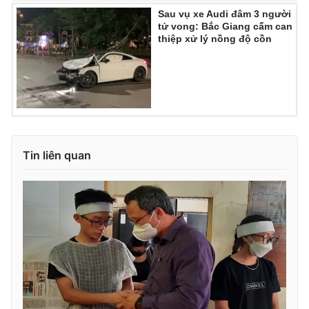
Sau vụ xe Audi đâm 3 người
tử vong: Bắc Giang cấm can
thiệp xử lý nồng độ cồn
THỜI BÁO VTV
Theo dõi báo trên
Tin liên quan
Cơ quan chủ quản:
Đài Truyền hình Việt Nam
Cơ quan báo chí:
Thời báo VTV
Giấy phép hoạt động báo in và báo điện tử số 483/GP-BTTTT
cấp ngày 29/12/2023
Tổng Biên tập:
Vũ Thanh Thủy
Phó Tổng Biên tập:
Nguyễn Thị Mỹ Hạnh, Phạm Quốc Thắng,
Nguyễn Trọng Ninh
Tổng đài VTV:
024.38 355 931 - 024.38 355 932