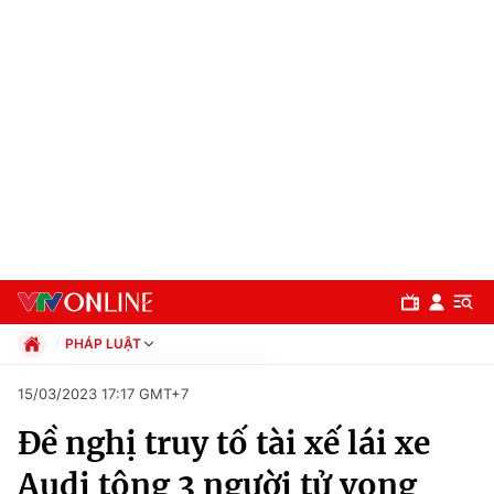
PHÁP LUẬT
Chính trị
15/03/2023 17:17 GMT+7
Xã hội
Đề nghị truy tố tài xế lái xe
Pháp luật
Chuyên mục
Kinh tế
Audi tông 3 người tử vong
Thể thao