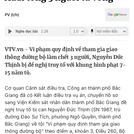
Chính trị
Truyền hình
Văn hóa - Giải trí
PV (t/h)
Xã hội
Y tế
Đời sống
Nghe đọc bài
1:28
Pháp luật
Công nghệ
Giáo dục
VTV.vn - Vi phạm quy định về tham gia giao
Y tế
thông đường bộ làm chết 3 người, Nguyễn Đức
Thịnh bị đề nghị truy tố với khung hình phạt 7-
Thế giới
15 năm tù.
Tin tức
Cơ quan Cảnh sát điều tra, Công an thành phố Bắc
Kinh tế
Giang đã có Kết luận điều tra vụ án, chuyển hồ sơ
Thế giới đó đây
Tài chính
sang Viện Kiểm sát nhân dân thành phố Bắc Giang đề
Dữ liệu và đời sống
Câu chuyện quốc tế
nghị truy tố bị can Nguyễn Đức Thịnh (SN 1987, trú
Thị trường
đường Đào Sư Tích, phường Ngô Quyền, thành phố
Truyền hình
Bắc Giang) về tội "Vi phạm quy định tham gia giao
Góc doanh nghiệp
thông đường bộ" theo điểm a, khoản 3, Điều 260, Bộ