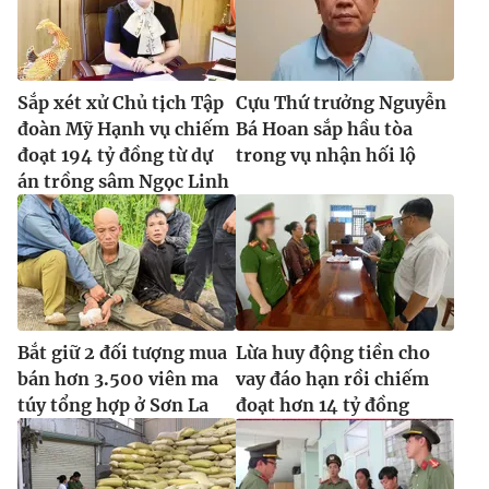
Sắp xét xử Chủ tịch Tập
Cựu Thứ trưởng Nguyễn
đoàn Mỹ Hạnh vụ chiếm
Bá Hoan sắp hầu tòa
đoạt 194 tỷ đồng từ dự
trong vụ nhận hối lộ
án trồng sâm Ngọc Linh
Bắt giữ 2 đối tượng mua
Lừa huy động tiền cho
bán hơn 3.500 viên ma
vay đáo hạn rồi chiếm
túy tổng hợp ở Sơn La
đoạt hơn 14 tỷ đồng