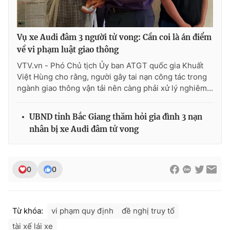
Ðiện thoại Thời báo VTV:
024.66 897 897
Email:
toasoan@vtv.vn
Liên hệ quảng cáo:
024-7300.7108
Vụ xe Audi đâm 3 người tử vong: Cần coi là án điểm
về vi phạm luật giao thông
VTV.vn - Phó Chủ tịch Ủy ban ATGT quốc gia Khuất
Việt Hùng cho rằng, người gây tai nạn công tác trong
ngành giao thông vận tải nên càng phải xử lý nghiêm...
UBND tỉnh Bắc Giang thăm hỏi gia đình 3 nạn
nhân bị xe Audi đâm tử vong
0
0
® Cấm sao chép dưới mọi hình thức nếu không có sự chấp
thuận bằng văn bản. Ghi rõ nguồn VTV.vn khi phát hành lại
thông tin từ website này.
Từ khóa:
vi phạm quy định
đề nghị truy tố
tài xế lái xe