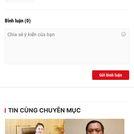
Bình luận
(
0
)
Gửi bình luận
TIN CÙNG CHUYÊN MỤC