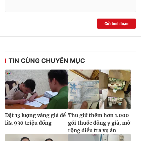
Ðiện thoại Thời báo VTV:
024.66 897 897
Email:
toasoan@vtv.vn
Liên hệ quảng cáo:
024-7300.7108
Gửi bình luận
TIN CÙNG CHUYÊN MỤC
® Cấm sao chép dưới mọi hình thức nếu không có sự chấp
Đặt 13 lượng vàng giả để
Thu giữ thêm hơn 1.000
thuận bằng văn bản. Ghi rõ nguồn VTV.vn khi phát hành lại
lừa 930 triệu đồng
gói thuốc đông y giả, mở
thông tin từ website này.
rộng điều tra vụ án