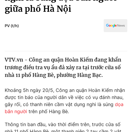
Chính trị
giữa phố Hà Nội
Truyền hình
Văn hóa - Giải trí
Xã hội
Y tế
PV (t/h)
Đời sống
Pháp luật
Công nghệ
Giáo dục
Y tế
VTV.vn - Công an quận Hoàn Kiếm đang khẩn
trương điều tra vụ ẩu đả xảy ra tại trước cửa số
Thế giới
nhà 11 phố Hàng Bè, phường Hàng Bạc.
Tin tức
Kinh tế
Khoảng 5h ngày 20/5, Công an quận Hoàn Kiếm nhận
Thế giới đó đây
được tin báo của người dân về việc có vụ đánh nhau,
Tài chính
Dữ liệu và đời sống
gây rối, có thanh niên cầm vật dụng nghi là súng
dọa
Câu chuyện quốc tế
Thị trường
bắn người
trên phố Hàng Bè.
Truyền hình
Góc doanh nghiệp
Thông tin ban đầu, vào thời điểm trên, trước cửa số
nhà 11 phố Hàng Bè, một thanh niên 2 tay cầm 2 vật