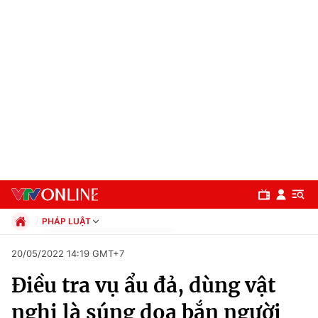
PHÁP LUẬT
Chính trị
20/05/2022 14:19 GMT+7
Xã hội
Điều tra vụ ẩu đả, dùng vật
Pháp luật
Chuyên mục
Kinh tế
nghi là súng dọa bắn người
Thể thao