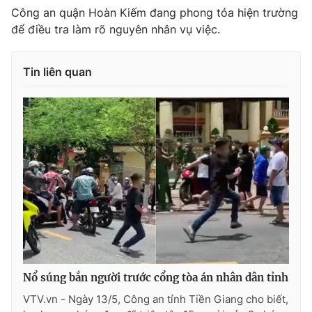
Công an quận Hoàn Kiếm đang phong tỏa hiện trường
Photo
Infographic
để điều tra làm rõ nguyên nhân vụ việc.
Video
Shorts video
Tin liên quan
VTV Money
VTV Thể thao
VTV Sức khoẻ
Bất động sản
Thị trường 24h
Tấm lòng Việt
VTV4
Vươn mình bằng AI
VTV9
VTV8
Nổ súng bắn người trước cổng tòa án nhân dân tỉnh
VTV.vn - Ngày 13/5, Công an tỉnh Tiền Giang cho biết,
Liên hệ tòa soạn
English