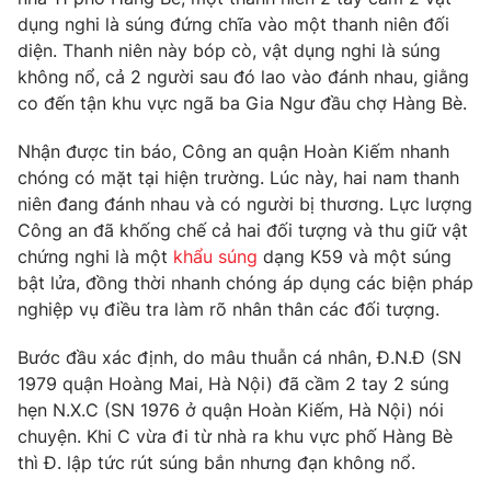
Phim VTV
Giải trí
dụng nghi là súng đứng chĩa vào một thanh niên đối
Hậu trường
diện. Thanh niên này bóp cò, vật dụng nghi là súng
Điện ảnh
không nổ, cả 2 người sau đó lao vào đánh nhau, giằng
Đời sống
Nhân vật
co đến tận khu vực ngã ba Gia Ngư đầu chợ Hàng Bè.
Âm nhạc
Du lịch
Khán giả
Giáo dục
Nhận được tin báo, Công an quận Hoàn Kiếm nhanh
Sao
Làm đẹp
chóng có mặt tại hiện trường. Lúc này, hai nam thanh
Giải sao mai
Tuyển sinh
niên đang đánh nhau và có người bị thương. Lực lượng
Công nghệ
Chất lượng cuộc sống
Công an đã khống chế cả hai đối tượng và thu giữ vật
Học trực tuyến
chứng nghi là một
khẩu súng
dạng K59 và một súng
Hitech Công nghệ tương lai
Giao lưu trực tuyến
bật lửa, đồng thời nhanh chóng áp dụng các biện pháp
Sản phẩm
nghiệp vụ điều tra làm rõ nhân thân các đối tượng.
Lịch phát sóng
Thị trường
Bước đầu xác định, do mâu thuẫn cá nhân, Đ.N.Đ (SN
1979 quận Hoàng Mai, Hà Nội) đã cầm 2 tay 2 súng
Tư vấn
hẹn N.X.C (SN 1976 ở quận Hoàn Kiếm, Hà Nội) nói
Chuyên mục khác
chuyện. Khi C vừa đi từ nhà ra khu vực phố Hàng Bè
Emagazine
thì Đ. lập tức rút súng bắn nhưng đạn không nổ.
Podcast