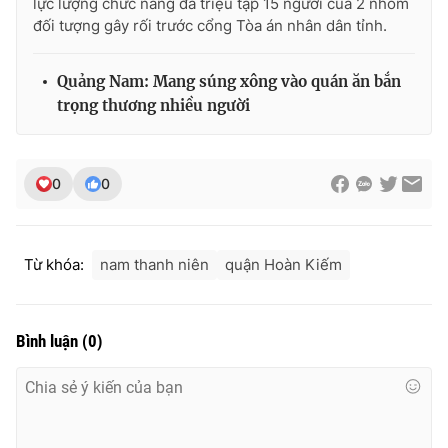
lực lượng chức năng đã triệu tập 15 người của 2 nhóm
đối tượng gây rối trước cổng Tòa án nhân dân tỉnh.
Quảng Nam: Mang súng xông vào quán ăn bắn
THỜI BÁO VTV
trọng thương nhiều người
0
0
Theo dõi báo trên
Cơ quan chủ quản:
Đài Truyền hình Việt Nam
Từ khóa:
nam thanh niên
quận Hoàn Kiếm
Cơ quan báo chí:
Thời báo VTV
Giấy phép hoạt động báo in và báo điện tử số 483/GP-BTTTT
cấp ngày 29/12/2023
Bình luận
(
0
)
Tổng Biên tập:
Vũ Thanh Thủy
Phó Tổng Biên tập:
Nguyễn Thị Mỹ Hạnh, Phạm Quốc Thắng,
Nguyễn Trọng Ninh
Tổng đài VTV:
024.38 355 931 - 024.38 355 932