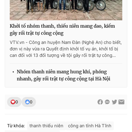
Ðiện thoại Thời báo VTV:
024.66 897 897
Email:
toasoan@vtv.vn
Liên hệ quảng cáo:
024-7300.7108
Khởi tố nhóm thanh, thiếu niên mang dao, kiếm
gây rối trật tự công cộng
VTV.vn - Công an huyện Nam Đàn (Nghệ An) cho biết,
đơn vị này vừa ra Quyết định khởi tố vụ án, khởi tố bị
can đối với 13 đối tượng về tội gây rối trật tự công...
Nhóm thanh niên mang hung khí, phóng
nhanh, gây rối trật tự công cộng tại Hà Nội
0
0
® Cấm sao chép dưới mọi hình thức nếu không có sự chấp
thuận bằng văn bản. Ghi rõ nguồn VTV.vn khi phát hành lại
thông tin từ website này.
Từ khóa:
thanh thiếu niên
công an tỉnh Hà Tĩnh