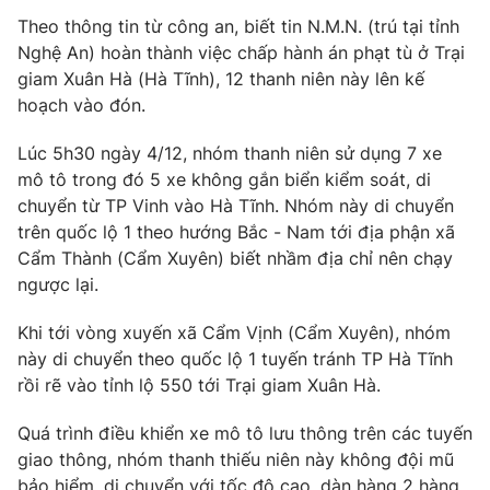
Phim VTV
Giải trí
Theo thông tin từ công an, biết tin N.M.N. (trú tại tỉnh
Hậu trường
Nghệ An) hoàn thành việc chấp hành án phạt tù ở Trại
Điện ảnh
giam Xuân Hà (Hà Tĩnh), 12 thanh niên này lên kế
Đời sống
Nhân vật
hoạch vào đón.
Âm nhạc
Du lịch
Khán giả
Giáo dục
Lúc 5h30 ngày 4/12, nhóm thanh niên sử dụng 7 xe
Sao
Làm đẹp
mô tô trong đó 5 xe không gắn biển kiểm soát, di
Giải sao mai
Tuyển sinh
chuyển từ TP Vinh vào Hà Tĩnh. Nhóm này di chuyển
Công nghệ
Chất lượng cuộc sống
trên quốc lộ 1 theo hướng Bắc - Nam tới địa phận xã
Học trực tuyến
Cẩm Thành (Cẩm Xuyên) biết nhầm địa chỉ nên chạy
Hitech Công nghệ tương lai
Giao lưu trực tuyến
ngược lại.
Sản phẩm
Khi tới vòng xuyến xã Cẩm Vịnh (Cẩm Xuyên), nhóm
Lịch phát sóng
Thị trường
này di chuyển theo quốc lộ 1 tuyến tránh TP Hà Tĩnh
rồi rẽ vào tỉnh lộ 550 tới Trại giam Xuân Hà.
Tư vấn
Chuyên mục khác
Quá trình điều khiển xe mô tô lưu thông trên các tuyến
giao thông, nhóm thanh thiếu niên này không đội mũ
Emagazine
Podcast
bảo hiểm, di chuyển với tốc độ cao, dàn hàng 2 hàng