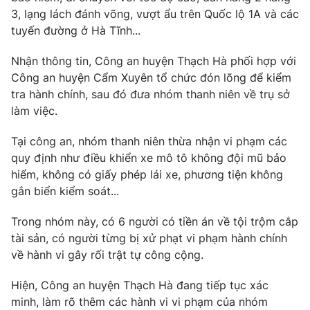
3, lạng lách đánh võng, vượt ẩu trên Quốc lộ 1A và các
Photo
Infographic
tuyến đường ở Hà Tĩnh...
Nhận thông tin, Công an huyện Thạch Hà phối hợp với
Video
Shorts video
Công an huyện Cẩm Xuyên tổ chức đón lõng để kiểm
tra hành chính, sau đó đưa nhóm thanh niên về trụ sở
VTV Money
VTV Thể thao
làm việc.
Tại công an, nhóm thanh niên thừa nhận vi phạm các
VTV Sức khoẻ
Bất động sản
quy định như điều khiển xe mô tô không đội mũ bảo
hiểm, không có giấy phép lái xe, phương tiện không
Thị trường 24h
Tấm lòng Việt
gắn biển kiểm soát...
Trong nhóm này, có 6 người có tiền án về tội trộm cắp
VTV4
Vươn mình bằng AI
tài sản, có người từng bị xử phạt vi phạm hành chính
về hành vi gây rối trật tự công cộng.
VTV9
VTV8
Hiện, Công an huyện Thạch Hà đang tiếp tục xác
minh, làm rõ thêm các hành vi vi phạm của nhóm
Liên hệ tòa soạn
English