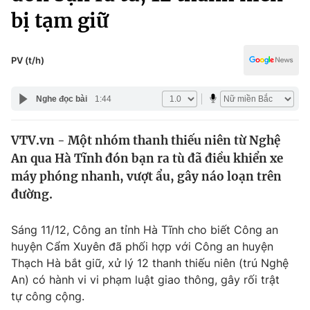
Chính trị
bị tạm giữ
Truyền hình
Văn hóa - Giải trí
Xã hội
Y tế
PV (t/h)
Đời sống
Pháp luật
Công nghệ
Nghe đọc bài
1:44
Giáo dục
Y tế
VTV.vn - Một nhóm thanh thiếu niên từ Nghệ
An qua Hà Tĩnh đón bạn ra tù đã điều khiển xe
Thế giới
máy phóng nhanh, vượt ẩu, gây náo loạn trên
Tin tức
đường.
Kinh tế
Thế giới đó đây
Sáng 11/12, Công an tỉnh Hà Tĩnh cho biết Công an
Tài chính
Dữ liệu và đời sống
huyện Cẩm Xuyên đã phối hợp với Công an huyện
Câu chuyện quốc tế
Thị trường
Thạch Hà bắt giữ, xử lý 12 thanh thiếu niên (trú Nghệ
An) có hành vi vi phạm luật giao thông, gây rối trật
Truyền hình
Góc doanh nghiệp
tự công cộng.