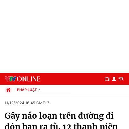
PHÁP LUẬT
Chính trị
11/12/2024 16:45 GMT+7
Xã hội
Gây náo loạn trên đường đi
Pháp luật
Chuyên mục
Kinh tế
đón bạn ra tù, 12 thanh niên
Thể thao