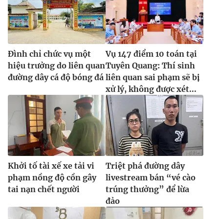
Đình chỉ chức vụ một
Vụ 147 điểm 10 toán tại
hiệu trưởng do liên quan
Tuyên Quang: Thí sinh
đường dây cá độ bóng đá
liên quan sai phạm sẽ bị
xử lý, không được xét...
Khởi tố tài xế xe tải vi
Triệt phá đường dây
phạm nồng độ cồn gây
livestream bán “vé cào
tai nạn chết người
trúng thưởng” để lừa
đảo