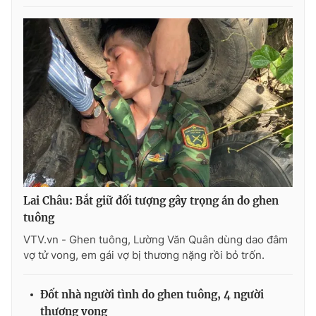
THỜI BÁO VTV
Theo dõi báo trên
Cơ quan chủ quản:
Đài Truyền hình Việt Nam
Cơ quan báo chí:
Thời báo VTV
Lai Châu: Bắt giữ đối tượng gây trọng án do ghen
Giấy phép hoạt động báo in và báo điện tử số 483/GP-BTTTT
tuông
cấp ngày 29/12/2023
VTV.vn - Ghen tuông, Lường Văn Quân dùng dao đâm
Tổng Biên tập:
Vũ Thanh Thủy
vợ tử vong, em gái vợ bị thương nặng rồi bỏ trốn.
Phó Tổng Biên tập:
Nguyễn Thị Mỹ Hạnh, Phạm Quốc Thắng,
Nguyễn Trọng Ninh
Đốt nhà người tình do ghen tuông, 4 người
Tổng đài VTV:
024.38 355 931 - 024.38 355 932
thương vong