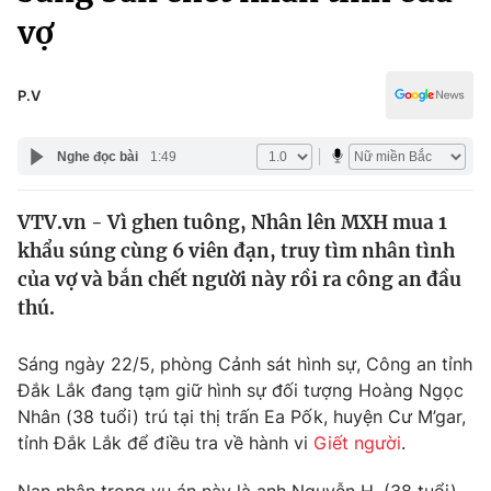
Chính trị
vợ
Truyền hình
Văn hóa - Giải trí
Xã hội
Y tế
P.V
Đời sống
Pháp luật
Công nghệ
Nghe đọc bài
1:49
Giáo dục
Y tế
VTV.vn - Vì ghen tuông, Nhân lên MXH mua 1
khẩu súng cùng 6 viên đạn, truy tìm nhân tình
Thế giới
của vợ và bắn chết người này rồi ra công an đầu
Tin tức
thú.
Kinh tế
Thế giới đó đây
Sáng ngày 22/5, phòng Cảnh sát hình sự, Công an tỉnh
Tài chính
Dữ liệu và đời sống
Đắk Lắk đang tạm giữ hình sự đối tượng Hoàng Ngọc
Câu chuyện quốc tế
Thị trường
Nhân (38 tuổi) trú tại thị trấn Ea Pốk, huyện Cư M’gar,
tỉnh Đắk Lắk để điều tra về hành vi
Giết người
.
Truyền hình
Góc doanh nghiệp