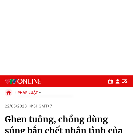
PHÁP LUẬT
Chính trị
22/05/2023 14:31 GMT+7
Xã hội
Ghen tuông, chồng dùng
Pháp luật
Chuyên mục
Kinh tế
súng bắn chết nhân tình của
Thể thao