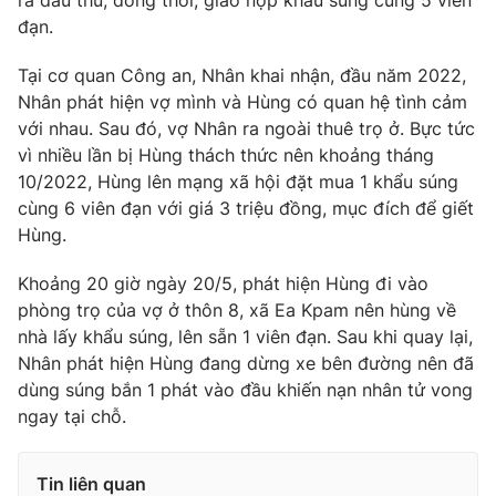
ra đầu thú, đồng thời, giao nộp khẩu súng cùng 5 viên
đạn.
Photo
Infographic
Tại cơ quan Công an, Nhân khai nhận, đầu năm 2022,
Video
Shorts video
Nhân phát hiện vợ mình và Hùng có quan hệ tình cảm
với nhau. Sau đó, vợ Nhân ra ngoài thuê trọ ở. Bực tức
vì nhiều lần bị Hùng thách thức nên khoảng tháng
VTV Money
VTV Thể thao
10/2022, Hùng lên mạng xã hội đặt mua 1 khẩu súng
cùng 6 viên đạn với giá 3 triệu đồng, mục đích để giết
VTV Sức khoẻ
Bất động sản
Hùng.
Khoảng 20 giờ ngày 20/5, phát hiện Hùng đi vào
Thị trường 24h
Tấm lòng Việt
phòng trọ của vợ ở thôn 8, xã Ea Kpam nên hùng về
nhà lấy khẩu súng, lên sẵn 1 viên đạn. Sau khi quay lại,
VTV4
Vươn mình bằng AI
Nhân phát hiện Hùng đang dừng xe bên đường nên đã
dùng súng bắn 1 phát vào đầu khiến nạn nhân tử vong
ngay tại chỗ.
VTV9
VTV8
Tin liên quan
Liên hệ tòa soạn
English