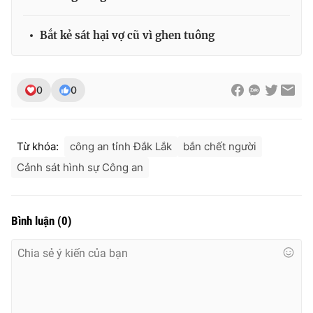
Ðiện thoại Thời báo VTV:
024.66 897 897
Email:
toasoan@vtv.vn
Bắt kẻ sát hại vợ cũ vì ghen tuông
Liên hệ quảng cáo:
024-7300.7108
0
0
Từ khóa:
công an tỉnh Đắk Lắk
bắn chết người
Cảnh sát hình sự Công an
Bình luận
(
0
)
® Cấm sao chép dưới mọi hình thức nếu không có sự chấp
thuận bằng văn bản. Ghi rõ nguồn VTV.vn khi phát hành lại
thông tin từ website này.