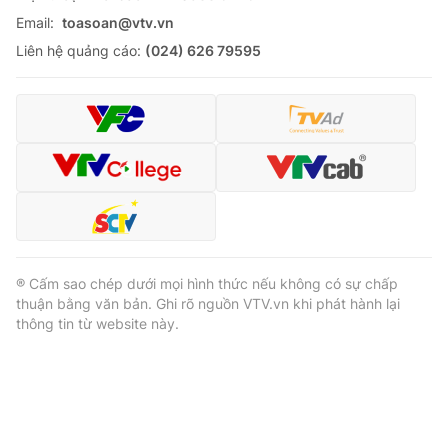
Email:
toasoan@vtv.vn
Liên hệ quảng cáo:
(024) 626 79595
® Cấm sao chép dưới mọi hình thức nếu không có sự chấp
thuận bằng văn bản. Ghi rõ nguồn VTV.vn khi phát hành lại
thông tin từ website này.