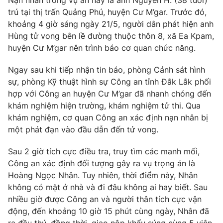
Nạn nhân trong vụ án này là anh Nguyễn H. (38 tuổi)
Phim VTV
Giải trí
trú tại thị trấn Quảng Phú, huyện Cư M’gar. Trước đó,
Hậu trường
khoảng 4 giờ sáng ngày 21/5, người dân phát hiện anh
Điện ảnh
Hùng tử vong bên lề đường thuộc thôn 8, xã Ea Kpam,
Đời sống
Nhân vật
huyện Cư M’gar nên trình báo cơ quan chức năng.
Âm nhạc
Du lịch
Khán giả
Giáo dục
Ngay sau khi tiếp nhận tin báo, phòng Cảnh sát hình
Sao
Làm đẹp
sự, phòng Kỹ thuật hình sự Công an tỉnh Đắk Lắk phối
Giải sao mai
Tuyển sinh
hợp với Công an huyện Cư M’gar đã nhanh chóng đến
Công nghệ
Chất lượng cuộc sống
khám nghiệm hiện trường, khám nghiệm tử thi. Qua
Học trực tuyến
khám nghiệm, cơ quan Công an xác định nạn nhân bị
Hitech Công nghệ tương lai
Giao lưu trực tuyến
một phát đạn vào đầu dẫn đến tử vong.
Sản phẩm
Sau 2 giờ tích cực điều tra, truy tìm các manh mối,
Lịch phát sóng
Thị trường
Công an xác định đối tượng gây ra vụ trọng án là
Hoàng Ngọc Nhân. Tuy nhiên, thời điểm này, Nhân
Tư vấn
không có mặt ở nhà và đi đâu không ai hay biết. Sau
Chuyên mục khác
nhiều giờ được Công an và người thân tích cực vận
Emagazine
Podcast
động, đến khoảng 10 giờ 15 phút cùng ngày, Nhân đã