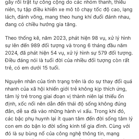
gây rối trật tự công cộng do các nhóm thanh, thiếu
Ðiện thoại Thời báo VTV:
024.66 897 897
niên, tụ tập điều khiển xe mô tô chạy tốc độ cao, lạng
Email:
toasoan@vtv.vn
lách, đánh võng, mang theo hung khí đuổi đánh nhau,
Liên hệ quảng cáo:
024-7300.7108
đang có chiều hướng gia tăng.
Theo thống kê, năm 2023, phát hiện 98 vụ, xử lý hình
sự lên đến 989 đối tượng và trong 6 tháng đầu năm
2024, đã phát hiện 54 vụ, xử lý hình sự 579 đối tượng.
Điều đáng nói là tuổi đời của nhiều đối tượng còn rất
trẻ, có em dưới 15 tuổi.
Nguyên nhân của tình trạng trên là do sự thay đổi quá
nhanh của xã hội khiến giới trẻ không kịp thích ứng,
tâm lý trẻ trong giai đoạn vị thành niên lại thiếu ổn
định, xốc nổi nên dẫn đến thái độ sống không đúng
® Cấm sao chép dưới mọi hình thức nếu không có sự chấp
đắn, dễ sa đà vào những hành vi xấu. Trong khi đó,
thuận bằng văn bản. Ghi rõ nguồn VTV.vn khi phát hành lại
các bậc phụ huynh lại ít quan tâm đến đời sống tâm lý
thông tin từ website này.
con em do bận lo đời sống kinh tế gia đình. Cùng với
đó là sự bùng nổ của công nghệ thông tin, mạng