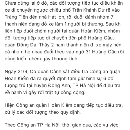
Chưa dừng lại ở đó, các đối tượng tiếp tục điều khiển
xe di chuyển ngược chiều phố Trần Khánh Dư rẽ vào
Tràng Tiền đến nhà Hát lớn, rồi đuổi đánh nhóm 7
thanh niên đang đỗ xe làm 1 người bị thương. Sau khi
THỜI BÁO VTV
liên tiếp đuổi chém người tại quận Hoàn Kiếm, nhóm
đối tượng tiếp tục di chuyển đến phố Hoàng Cầu,
quận Đống Đa. Thấy 2 nam thanh niên đi xe máy nên
cả nhóm hò nhau đuổi theo vào ngõ 31 Hoàng Cầu rồi
Theo dõi báo trên
dùng kiếm chém gây thương tích.
Ngày 21/9, Cơ quan Cảnh sát điều tra Công an quận
Cơ quan chủ quản:
Đài Truyền hình Việt Nam
Hoàn Kiếm đã ra quyết định tạm giữ hình sự 6 đối
Cơ quan báo chí:
Thời báo VTV
tượng trú tại huyện Đông Anh, TP Hà Nội để điều tra
Giấy phép hoạt động báo in và báo điện tử số 483/GP-BTTTT
về hành vi gây rối trật tự công cộng.
cấp ngày 29/12/2023
Tổng Biên tập:
Vũ Thanh Thủy
Hiện Công an quận Hoàn Kiếm đang tiếp tục điều tra,
Phó Tổng Biên tập:
Nguyễn Thị Mỹ Hạnh, Phạm Quốc Thắng,
xử lý các đối tượng theo quy định.
Nguyễn Trọng Ninh
Theo Công an TP Hà Nội, thời gian qua, các vụ việc
Tổng đài VTV:
024.38 355 931 - 024.38 355 932