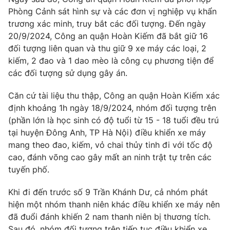
Phim VTV
Giải trí
Phòng Cảnh sát hình sự và các đơn vị nghiệp vụ khẩn
Hậu trường
trương xác minh, truy bắt các đối tượng. Đến ngày
Điện ảnh
20/9/2024, Công an quận Hoàn Kiếm đã bắt giữ 16
Đời sống
Nhân vật
đối tượng liên quan và thu giữ 9 xe máy các loại, 2
Âm nhạc
kiếm, 2 đao và 1 dao mèo là công cụ phương tiện để
Du lịch
Khán giả
Giáo dục
các đối tượng sử dụng gây án.
Sao
Làm đẹp
Giải sao mai
Tuyển sinh
Căn cứ tài liệu thu thập, Công an quận Hoàn Kiếm xác
Công nghệ
Chất lượng cuộc sống
định khoảng 1h ngày 18/9/2024, nhóm đối tượng trên
Học trực tuyến
(phần lớn là học sinh có độ tuổi từ 15 - 18 tuổi đều trú
Hitech Công nghệ tương lai
Giao lưu trực tuyến
tại huyện Đông Anh, TP Hà Nội) điều khiển xe máy
Sản phẩm
mang theo đao, kiếm, vỏ chai thủy tinh đi với tốc độ
cao, đánh võng cao gây mất an ninh trật tự trên các
Lịch phát sóng
Thị trường
tuyến phố.
Tư vấn
Khi đi đến trước số 9 Trần Khánh Dư, cả nhóm phát
Chuyên mục khác
hiện một nhóm thanh niên khác điều khiển xe máy nên
Emagazine
đã đuổi đánh khiến 2 nam thanh niên bị thương tích.
Podcast
Sau đó, nhóm đối tượng trên tiếp tục điều khiển xe