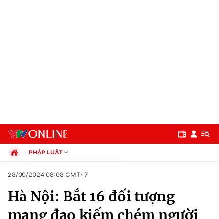
PHÁP LUẬT
Chính trị
28/09/2024 08:08 GMT+7
Xã hội
Hà Nội: Bắt 16 đối tượng
Pháp luật
Chuyên mục
Kinh tế
mang đao kiếm chém người
Thể thao