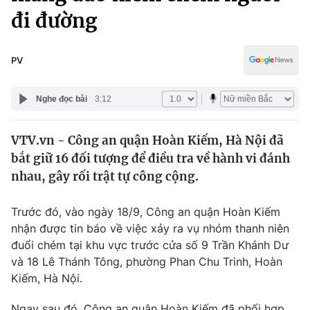
Chính trị
đi đường
Truyền hình
Văn hóa - Giải trí
Xã hội
Y tế
PV
Đời sống
Pháp luật
Công nghệ
Nghe đọc bài
3:12
Giáo dục
Y tế
VTV.vn - Công an quận Hoàn Kiếm, Hà Nội đã
bắt giữ 16 đối tượng để điều tra về hành vi đánh
Thế giới
nhau, gây rối trật tự công cộng.
Tin tức
Kinh tế
Trước đó, vào ngày 18/9, Công an quận Hoàn Kiếm
Thế giới đó đây
nhận được tin báo về việc xảy ra vụ nhóm thanh niên
Tài chính
Dữ liệu và đời sống
đuổi chém tại khu vực trước cửa số 9 Trần Khánh Dư
Câu chuyện quốc tế
Thị trường
và 18 Lê Thánh Tông, phường Phan Chu Trinh, Hoàn
Kiếm, Hà Nội.
Truyền hình
Góc doanh nghiệp
Ngay sau đó, Công an quận Hoàn Kiếm đã phối hợp