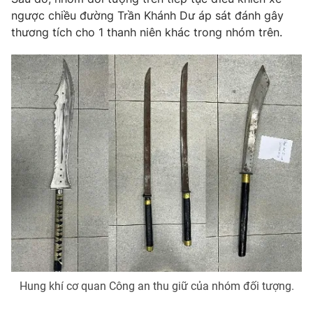
ngược chiều đường Trần Khánh Dư áp sát đánh gây
Photo
Infographic
thương tích cho 1 thanh niên khác trong nhóm trên.
Video
Shorts video
VTV Money
VTV Thể thao
VTV Sức khoẻ
Bất động sản
Thị trường 24h
Tấm lòng Việt
VTV4
Vươn mình bằng AI
VTV9
VTV8
Hung khí cơ quan Công an thu giữ của nhóm đối tượng.
Liên hệ tòa soạn
English