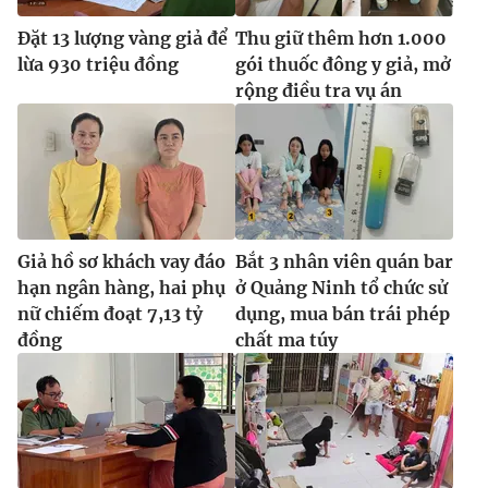
Ðiện thoại Thời báo VTV:
024.66 897 897
Đặt 13 lượng vàng giả để
Thu giữ thêm hơn 1.000
Email:
toasoan@vtv.vn
lừa 930 triệu đồng
gói thuốc đông y giả, mở
Liên hệ quảng cáo:
024-7300.7108
rộng điều tra vụ án
Giả hồ sơ khách vay đáo
Bắt 3 nhân viên quán bar
hạn ngân hàng, hai phụ
ở Quảng Ninh tổ chức sử
nữ chiếm đoạt 7,13 tỷ
dụng, mua bán trái phép
đồng
chất ma túy
® Cấm sao chép dưới mọi hình thức nếu không có sự chấp
thuận bằng văn bản. Ghi rõ nguồn VTV.vn khi phát hành lại
thông tin từ website này.