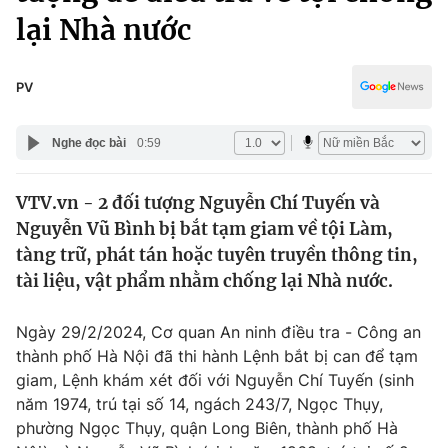
Chính trị
lại Nhà nước
Truyền hình
Văn hóa - Giải trí
Xã hội
Y tế
PV
Đời sống
Pháp luật
Công nghệ
Nghe đọc bài
0:59
Giáo dục
Y tế
VTV.vn - 2 đối tượng Nguyễn Chí Tuyến và
Nguyễn Vũ Bình bị bắt tạm giam về tội Làm,
Thế giới
tàng trữ, phát tán hoặc tuyên truyền thông tin,
Tin tức
tài liệu, vật phẩm nhằm chống lại Nhà nước.
Kinh tế
Thế giới đó đây
Ngày 29/2/2024, Cơ quan An ninh điều tra - Công an
Tài chính
Dữ liệu và đời sống
thành phố Hà Nội đã thi hành Lệnh bắt bị can để tạm
Câu chuyện quốc tế
Thị trường
giam, Lệnh khám xét đối với Nguyễn Chí Tuyến (sinh
năm 1974, trú tại số 14, ngách 243/7, Ngọc Thụy,
Truyền hình
Góc doanh nghiệp
phường Ngọc Thụy, quận Long Biên, thành phố Hà