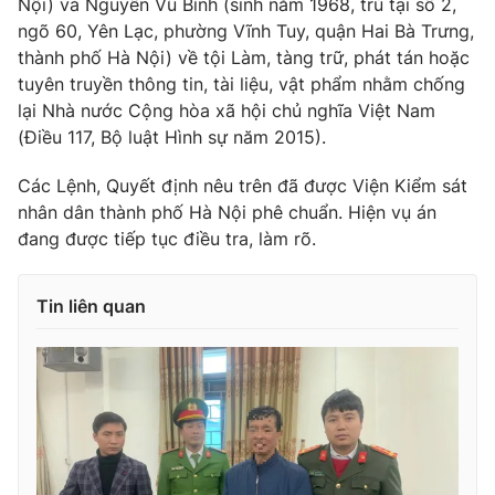
Nội) và Nguyễn Vũ Bình (sinh năm 1968, trú tại số 2,
Phim VTV
Giải trí
ngõ 60, Yên Lạc, phường Vĩnh Tuy, quận Hai Bà Trưng,
Hậu trường
thành phố Hà Nội) về tội Làm, tàng trữ, phát tán hoặc
Điện ảnh
tuyên truyền thông tin, tài liệu, vật phẩm nhằm chống
Đời sống
Nhân vật
lại Nhà nước Cộng hòa xã hội chủ nghĩa Việt Nam
Âm nhạc
Du lịch
(Điều 117, Bộ luật Hình sự năm 2015).
Khán giả
Giáo dục
Sao
Làm đẹp
Giải sao mai
Các Lệnh, Quyết định nêu trên đã được Viện Kiểm sát
Tuyển sinh
nhân dân thành phố Hà Nội phê chuẩn. Hiện vụ án
Công nghệ
Chất lượng cuộc sống
đang được tiếp tục điều tra, làm rõ.
Học trực tuyến
Hitech Công nghệ tương lai
Giao lưu trực tuyến
Sản phẩm
Tin liên quan
Lịch phát sóng
Thị trường
Tư vấn
Chuyên mục khác
Emagazine
Podcast