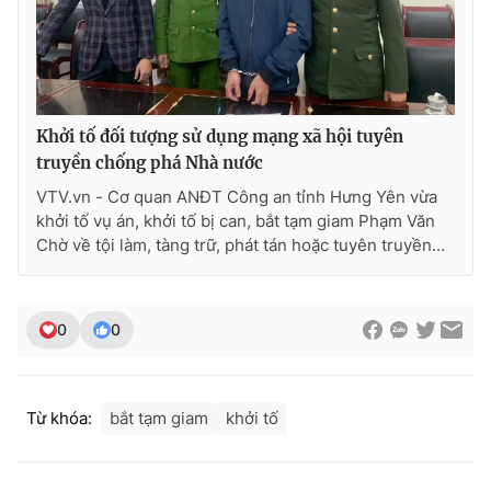
Photo
Infographic
Video
Shorts video
Khởi tố đối tượng sử dụng mạng xã hội tuyên
VTV Money
VTV Thể thao
truyền chống phá Nhà nước
VTV.vn - Cơ quan ANĐT Công an tỉnh Hưng Yên vừa
khởi tố vụ án, khởi tố bị can, bắt tạm giam Phạm Văn
VTV Sức khoẻ
Bất động sản
Chờ về tội làm, tàng trữ, phát tán hoặc tuyên truyền...
Thị trường 24h
Tấm lòng Việt
0
0
VTV4
Vươn mình bằng AI
VTV9
VTV8
Từ khóa:
bắt tạm giam
khởi tố
Liên hệ tòa soạn
English