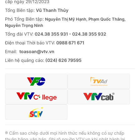
cấp ngày 29/12/2023
Tổng Biên tập:
Vũ Thanh Thủy
Phó Tổng Biên tập:
Nguyễn Thị Mỹ Hạnh, Phạm Quốc Thắng,
Nguyễn Trọng Ninh
Tổng đài VTV:
024.38 355 931 - 024.38 355 932
Ðiện thoại Thời báo VTV:
0988 671 671
Email:
toasoan@vtv.vn
Liên hệ quảng cáo:
(024) 626 79595
® Cấm sao chép dưới mọi hình thức nếu không có sự chấp
thuận bằng văn bản. Ghi rõ nguồn VTV.vn khi phát hành lại