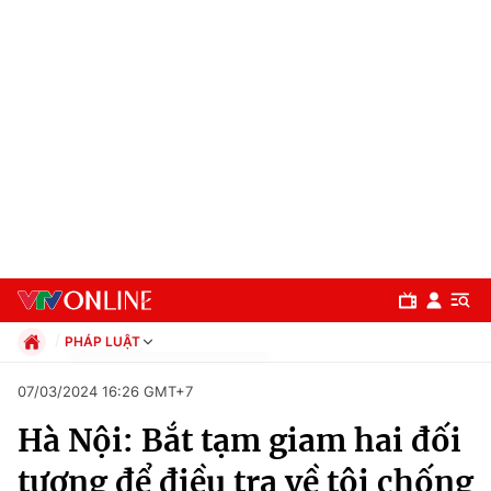
PHÁP LUẬT
Chính trị
07/03/2024 16:26 GMT+7
Xã hội
Hà Nội: Bắt tạm giam hai đối
Pháp luật
Chuyên mục
Kinh tế
tượng để điều tra về tội chống
Thể thao