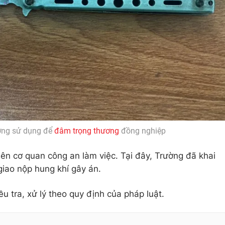
ợng sử dụng để
đâm trọng thương
đồng nghiệp
ên cơ quan công an làm việc. Tại đây, Trường đã khai
giao nộp hung khí gây án.
ều tra, xử lý theo quy định của pháp luật.