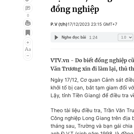
đồng nghiệp
0
P.V (t/h)
17/12/2023 23:15 GMT+7
Giải trí
Đời sống
1:24
Nghe đọc bài
Điện ảnh
Du lịch
Âm nhạc
Làm đẹp
VTV.vn - Do biết đồng nghiệp cũ
Sao
Chất lượng cuộc sốn
Văn Trương xin đi làm lại, thủ t
Ngày 17/12, Cơ quan Cảnh sát điề
khởi tố bị can, bắt tạm giam đối v
Lậy, tỉnh Tiền Giang) để điều tra v
Theo tài liệu điều tra, Trần Văn T
Công nghiệp Long Giang trên địa 
tháng sau, Trường và bạn gái chia 
anh Đ.V.T (sinh năm 1998, là đồng