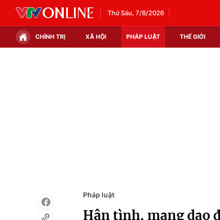
Thứ Sáu, 7/8/2026
CHÍNH TRỊ
XÃ HỘI
PHÁP LUẬT
THẾ GIỚI
Chính trị
Xã hội
Thế giới
Kinh tế
Tin tức
Tài chính
Thế giới đó đây
Thị trường
Câu chuyện quốc tế
Góc doanh nghiệp
Dữ liệu và đời sống
Pháp luật
Hận tình, mang dao 