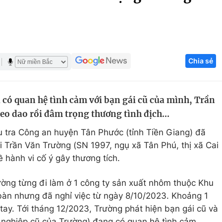
Góc ảnh
Giáo dục
Công nghệ
Chia sẻ
Tuyển sinh
Hitech Công ng
Học trực tuyến
Sản phẩm
 có quan hệ tình cảm với bạn gái cũ của mình, Trần
g
Thị trường
heo dao rồi đâm trọng thương tình địch...
Tư vấn
u tra Công an huyện Tân Phước (tỉnh Tiền Giang) đã
ới Trần Văn Trường (SN 1997, ngụ xã Tân Phú, thị xã Cai
ề hành vi cố ý gây thương tích.
rường từng đi làm ở 1 công ty sản xuất nhôm thuộc Khu
bàn nhưng đã nghỉ việc từ ngày 8/10/2023. Khoảng 1
tay. Tới tháng 12/2023, Trường phát hiện bạn gái cũ và
 nghiệp cũ của Trường) đang có quan hệ tình cảm.