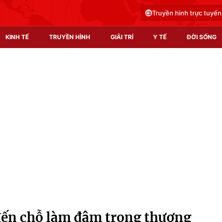
Truyền hình trực tuyến
KINH TẾ
TRUYỀN HÌNH
GIẢI TRÍ
Y TẾ
ĐỜI SỐNG
Pháp luật
Y tế
Truyền hình
Multimedia
Phim VTV
Video
Hậu trường
Shorts video
Nhân vật
Podcast
Khán giả
EMagazine
Giải sao mai
Photo
đến chỗ làm đâm trọng thương
Infographic