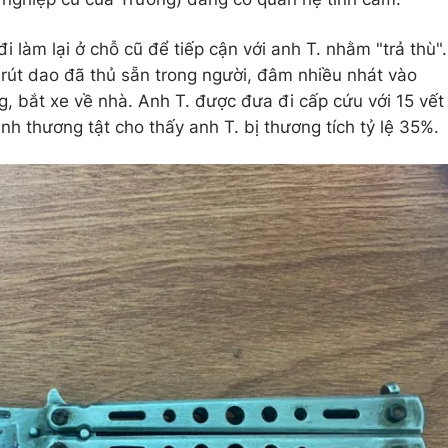
i làm lại ở chỗ cũ để tiếp cận với anh T. nhằm "trả thù".
 rút dao đã thủ sẵn trong người, đâm nhiều nhát vào
g, bắt xe về nhà. Anh T. được đưa đi cấp cứu với 15 vết
nh thương tật cho thấy anh T. bị thương tích tỷ lệ 35%.