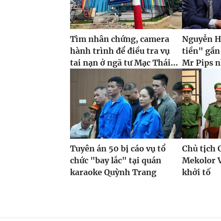
Tìm nhân chứng, camera
Nguyễn H
hành trình để điều tra vụ
tiền" gần
tai nạn ở ngã tư Mạc Thái...
Mr Pips n
Tuyên án 50 bị cáo vụ tổ
Chủ tịch 
chức "bay lắc" tại quán
Mekolor 
karaoke Quỳnh Trang
khởi tố