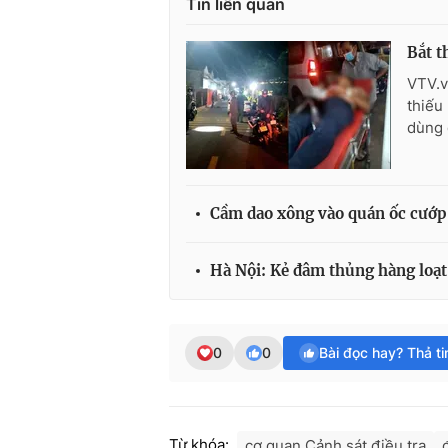
Tin liên quan
Bắt t
VTV.v
thiếu
dùng 
Cầm dao xông vào quán ốc cướp 
Hà Nội: Kẻ đâm thủng hàng loạt 
0
0
Bài đọc hay? Thả t
Từ khóa:
cơ quan Cảnh sát điều tra