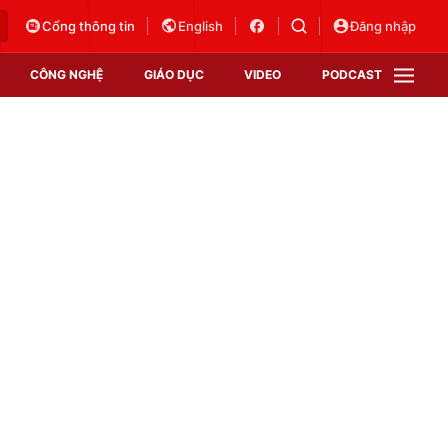
Cổng thông tin
English
Đăng nhập
CÔNG NGHỆ
GIÁO DỤC
VIDEO
PODCAST
VTV Money
VTV Thể thao
VTV Sức khoẻ
Bất động sản
Thị trường 24h
Tấm lòng Việt
Vươn mình bằng AI
VTV4
VTV8
VTV9
Lịch phát sóng
Giao lưu trực tuyến
Sự kiện