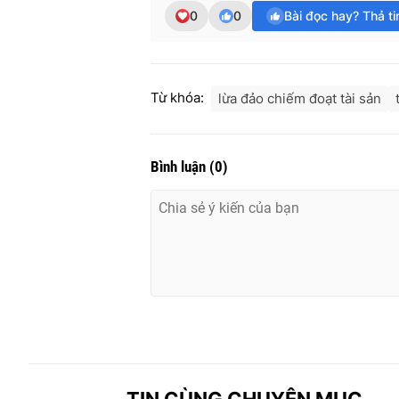
0
0
Bài đọc hay? Thả t
Từ khóa:
lừa đảo chiếm đoạt tài sản
Bình luận
(
0
)
TIN CÙNG CHUYÊN MỤC