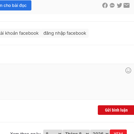
im cho bài đọc
tài khoản facebook
đăng nhập facebook
Gửi bình luận
Xem theo ngày
XEM