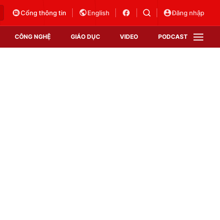
Cổng thông tin
English
Đăng nhập
CÔNG NGHỆ
GIÁO DỤC
VIDEO
PODCAST
VTV Money
VTV Thể thao
VTV Sức khoẻ
Bất động sản
Thị trường 24h
Tấm lòng Việt
Vươn mình bằng AI
VTV4
VTV8
VTV9
Lịch phát sóng
Giao lưu trực tuyến
Sự kiện