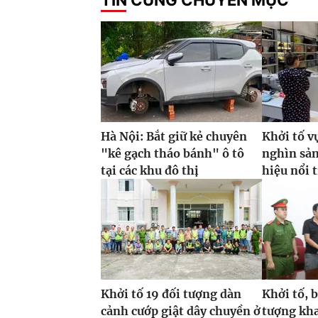
Hà Nội: Bắt giữ kẻ chuyên
Khởi tố v
"kê gạch tháo bánh" ô tô
nghìn sả
tại các khu đô thị
hiệu nổi 
Khởi tố 19 đối tượng dàn
Khởi tố, 
cảnh cướp giật dây chuyền ở
tượng kha