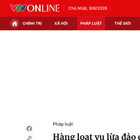
Chủ Nhật, 9/8/2026
CHÍNH TRỊ
XÃ HỘI
PHÁP LUẬT
THẾ GIỚI
Chính trị
Xã hội
Thế giới
Kinh tế
Tin tức
Tài chính
Thế giới đó đây
Thị trường
Câu chuyện quốc tế
Góc doanh nghiệp
Dữ liệu và đời sống
Pháp luật
Hàng loạt vụ lừa đảo