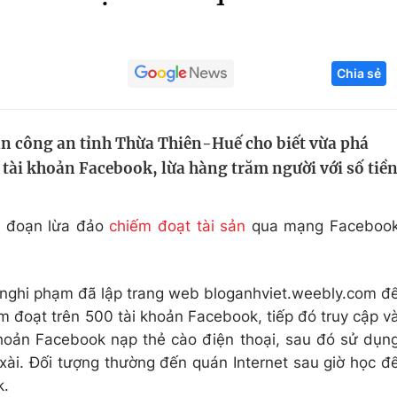
Góc ảnh
Chia sẻ
Giáo dục
Công nghệ
Tuyển sinh
Hitech Công ng
an công an tỉnh Thừa Thiên-Huế cho biết vừa phá
Học trực tuyến
Sản phẩm
 tài khoản Facebook, lừa hàng trăm người với số tiề
g
Thị trường
Tư vấn
hủ đoạn lừa đảo
chiếm đoạt tài sản
qua mạng Faceboo
 nghi phạm đã lập trang web bloganhviet.weebly.com đ
 đoạt trên 500 tài khoản Facebook, tiếp đó truy cập va
hoản Facebook nạp thẻ cào điện thoại, sau đó sử dụn
êu xài. Đối tượng thường đến quán Internet sau giờ học đê
k.