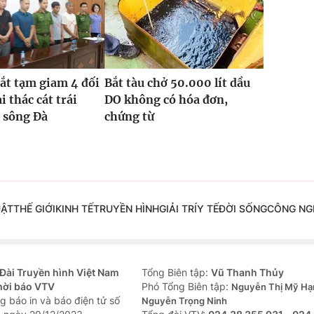
bắt tạm giam 4 đối
Bắt tàu chở 50.000 lít dầu
i thác cát trái
DO không có hóa đơn,
 sông Đà
chứng từ
UẬT
THẾ GIỚI
KINH TẾ
TRUYỀN HÌNH
GIẢI TRÍ
Y TẾ
ĐỜI SỐNG
CÔNG NG
Đài Truyền hình Việt Nam
Tổng Biên tập:
Vũ Thanh Thủy
hời báo VTV
Phó Tổng Biên tập:
Nguyễn Thị Mỹ Hạ
g báo in và báo điện tử số
Nguyễn Trọng Ninh