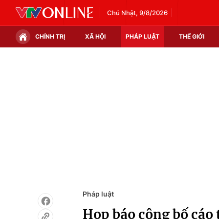
Chủ Nhật, 9/8/2026
CHÍNH TRỊ
XÃ HỘI
PHÁP LUẬT
THẾ GIỚI
Chính trị
Xã hội
Thế giới
Kinh tế
Tin tức
Tài chính
Thế giới đó đây
Thị trường
Câu chuyện quốc tế
Góc doanh nghiệp
Dữ liệu và đời sống
Pháp luật
Họp báo công bố cáo 