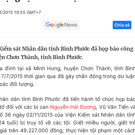
Góc ảnh
1/2015 19:55 GMT+7
Chia sẻ
Giáo dục
Công nghệ
Tuyển sinh
Hitech Công ng
 Kiểm sát Nhân dân tỉnh Bình Phước đã họp báo công
Học trực tuyến
Sản phẩm
yện Chơn Thành, tỉnh Bình Phước.
g
Thị trường
a đình tại xã Minh Hưng, huyện Chơn Thành, tỉnh Bìn
Tư vấn
 7/7/2015 thời gian qua đã gây chấn động trong dư luậ
các đối tượng.
Nhân dân tỉnh Bình Phước đã tiến hành tổ chức họp bá
tố đối với các bị can
Nguyễn Hải Dương
, Vũ Văn Tiến v
số 36 ngày 02/11/2015 của Viện Kiểm sát Nhân dân tỉn
tuổi) bị truy tố về các tội: Giết nhiều người, giết tr
ị giá trên 49.227.000 đồng; thực hiện tội phạm một các