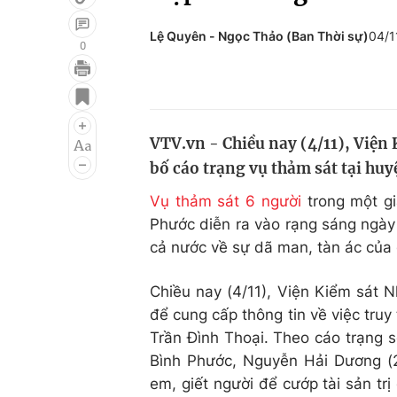
Lệ Quyên - Ngọc Thảo (Ban Thời sự)
04/1
0
Giải trí
Đời sống
Điện ảnh
Du lịch
VTV.vn - Chiều nay (4/11), Viện
Âm nhạc
Làm đẹp
bố cáo trạng vụ thảm sát tại hu
Sao
Chất lượng cuộc sốn
Vụ thảm sát 6 người
trong một gi
Phước diễn ra vào rạng sáng ngày
cả nước về sự dã man, tàn ác của 
Chiều nay (4/11), Viện Kiểm sát 
để cung cấp thông tin về việc truy 
Trần Đình Thoại. Theo cáo trạng 
Bình Phước, Nguyễn Hải Dương (24 
em, giết người để cướp tài sản tr