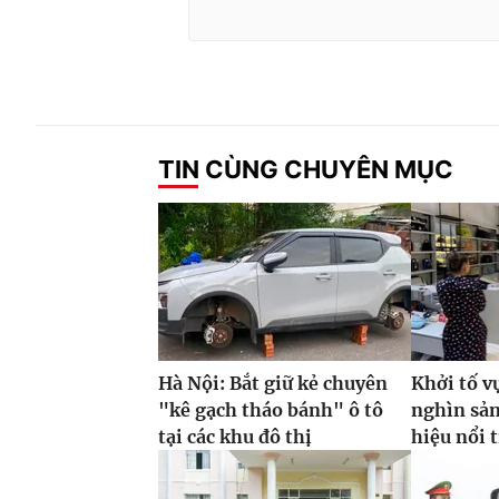
TIN CÙNG CHUYÊN MỤC
Hà Nội: Bắt giữ kẻ chuyên
Khởi tố v
"kê gạch tháo bánh" ô tô
nghìn sả
tại các khu đô thị
hiệu nổi 