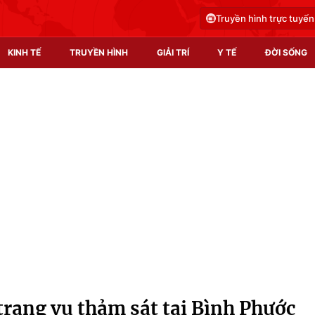
Truyền hình trực tuyến
KINH TẾ
TRUYỀN HÌNH
GIẢI TRÍ
Y TẾ
ĐỜI SỐNG
Pháp luật
Y tế
Truyền hình
Multimedia
Phim VTV
Video
Hậu trường
Shorts video
Nhân vật
Podcast
Khán giả
EMagazine
Giải sao mai
Photo
trạng vụ thảm sát tại Bình Phước
Infographic