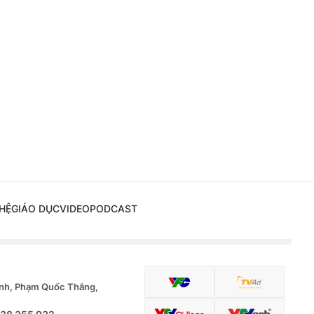
HỆ
GIÁO DỤC
VIDEO
PODCAST
nh, Phạm Quốc Thắng,