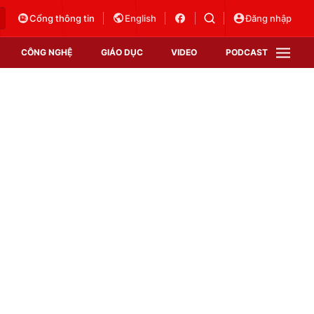
Cổng thông tin
English
Đăng nhập
CÔNG NGHỆ
GIÁO DỤC
VIDEO
PODCAST
VTV Money
VTV Thể thao
VTV Sức khoẻ
Bất động sản
Thị trường 24h
Tấm lòng Việt
Vươn mình bằng AI
VTV4
VTV8
VTV9
Lịch phát sóng
Giao lưu trực tuyến
Sự kiện