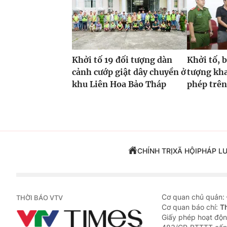
Khởi tố 19 đối tượng dàn
Khởi tố, 
cảnh cướp giật dây chuyền ở
tượng kha
khu Liên Hoa Bảo Tháp
phép trên
CHÍNH TRỊ
XÃ HỘI
PHÁP L
Cơ quan chủ quản:
THỜI BÁO VTV
Cơ quan báo chí:
T
Giấy phép hoạt độn