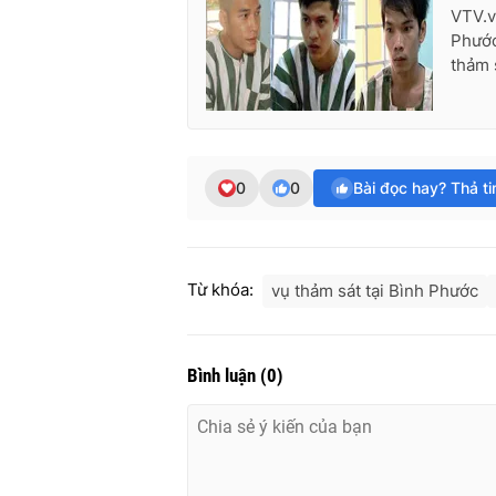
VTV.v
Phước
thảm 
0
0
Bài đọc hay? Thả t
Từ khóa:
vụ thảm sát tại Bình Phước
Bình luận
(
0
)