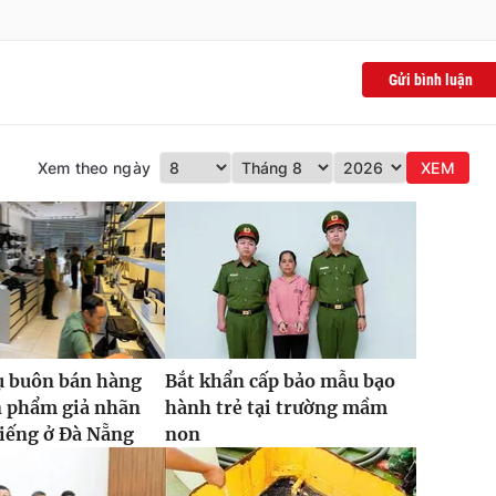
Gửi bình luận
Xem theo ngày
XEM
ụ buôn bán hàng
Bắt khẩn cấp bảo mẫu bạo
n phẩm giả nhãn
hành trẻ tại trường mầm
tiếng ở Đà Nẵng
non