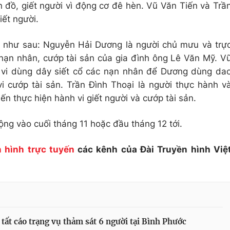
n đồ, giết người vì động cơ đê hèn. Vũ Văn Tiến và Trầ
iết người.
án như sau: Nguyễn Hải Dương là người chủ mưu và trự
6 nạn nhân, cướp tài sản của gia đình ông Lê Văn Mỹ. V
h vi dùng dây siết cổ các nạn nhân để Dương dùng da
i cướp tài sản. Trần Đình Thoại là người thực hành v
n thực hiện hành vi giết người và cướp tài sản.
ộng vào cuối tháng 11 hoặc đầu tháng 12 tới.
 hình trực tuyến
các kênh của Đài Truyền hình Việ
tất cáo trạng vụ thảm sát 6 người tại Bình Phước