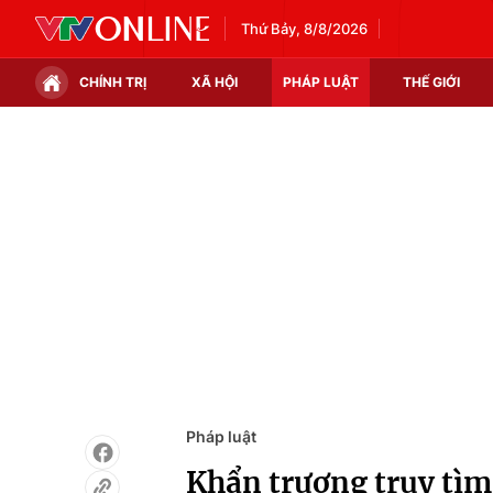
Thứ Bảy, 8/8/2026
CHÍNH TRỊ
XÃ HỘI
PHÁP LUẬT
THẾ GIỚI
Chính trị
Xã hội
Thế giới
Kinh tế
Tin tức
Tài chính
Thế giới đó đây
Thị trường
Câu chuyện quốc tế
Góc doanh nghiệp
Dữ liệu và đời sống
Pháp luật
Khẩn trương truy tìm