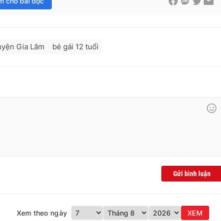
im cho bài đọc
uyện Gia Lâm
bé gái 12 tuổi
Gửi bình luận
Xem theo ngày
XEM