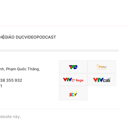
HỆ
GIÁO DỤC
VIDEO
PODCAST
nh, Phạm Quốc Thắng,
.38 355 932
71
ebsite này.