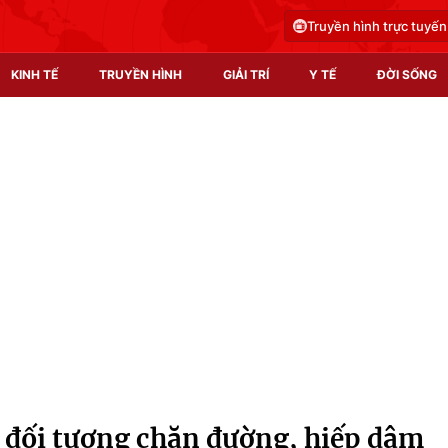
Truyền hình trực tuyến
KINH TẾ
TRUYỀN HÌNH
GIẢI TRÍ
Y TẾ
ĐỜI SỐNG
Pháp luật
Y tế
Truyền hình
Multimedia
Phim VTV
Video
Hậu trường
Shorts video
Nhân vật
Podcast
Khán giả
EMagazine
Giải sao mai
Photo
 đối tượng chặn đường, hiếp dâm
Infographic