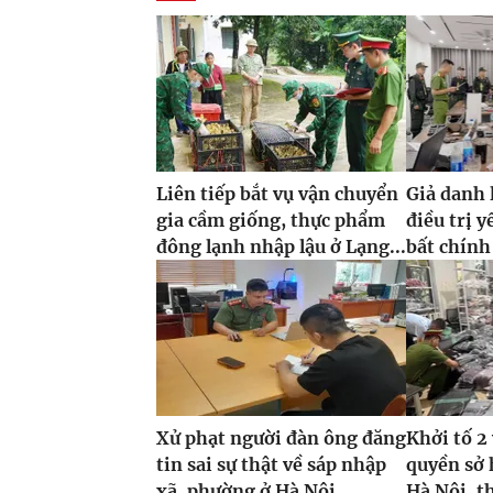
Liên tiếp bắt vụ vận chuyển
Giả danh 
gia cầm giống, thực phẩm
điều trị y
đông lạnh nhập lậu ở Lạng...
bất chính
Xử phạt người đàn ông đăng
Khởi tố 
tin sai sự thật về sáp nhập
quyền sở 
xã, phường ở Hà Nội
Hà Nội, t