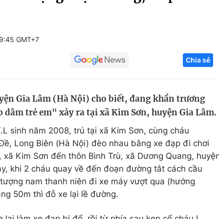
Góc ảnh
09:45 GMT+7
Giáo dục
Công nghệ
Chia sẻ
Tuyển sinh
Hitech Công ng
Học trực tuyến
Sản phẩm
yện Gia Lâm (Hà Nội) cho biết, đang khẩn trương
g
Thị trường
ếp dâm trẻ em" xảy ra tại xã Kim Sơn, huyện Gia Lâm.
Tư vấn
L sinh năm 2008, trú tại xã Kim Sơn, cùng cháu
 Đề, Long Biên (Hà Nội) đèo nhau bằng xe đạp đi chơi
y, xã Kim Sơn đến thôn Bình Trù, xã Dương Quang, huyệ
y, khi 2 cháu quay về đến đoạn đường tắt cách cầu
 tượng nam thanh niên đi xe máy vượt qua (hướng
g 50m thì đỗ xe lại lề đường.
e lại làm xe đạp bị đổ, rồi từ phía sau kẹp cổ cháu L.