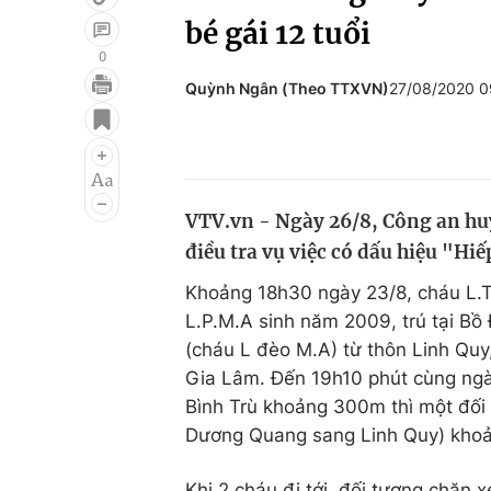
bé gái 12 tuổi
0
Quỳnh Ngân (Theo TTXVN)
27/08/2020 
Giải trí
Đời sống
Điện ảnh
Du lịch
Âm nhạc
Làm đẹp
VTV.vn - Ngày 26/8, Công an hu
Sao
Chất lượng cuộc sốn
điều tra vụ việc có dấu hiệu "Hi
Khoảng 18h30 ngày 23/8, cháu L.T.
L.P.M.A sinh năm 2009, trú tại Bồ
(cháu L đèo M.A) từ thôn Linh Qu
Gia Lâm. Đến 19h10 phút cùng ngà
Bình Trù khoảng 300m thì một đối
Dương Quang sang Linh Quy) khoản
Khi 2 cháu đi tới, đối tượng chặn x