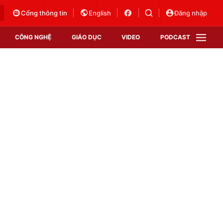
Cổng thông tin
English
Đăng nhập
CÔNG NGHỆ
GIÁO DỤC
VIDEO
PODCAST
VTV Money
VTV Thể thao
VTV Sức khoẻ
Bất động sản
Thị trường 24h
Tấm lòng Việt
Vươn mình bằng AI
VTV4
VTV8
VTV9
Lịch phát sóng
Giao lưu trực tuyến
Sự kiện