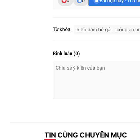
0
0
Bài đọc hay? Thả t
Từ khóa:
hiếp dâm bé gái
công an h
Bình luận
(
0
)
TIN CÙNG CHUYÊN MỤC