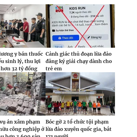
lương y bán thuốc
Cảnh giác thủ đoạn lừa đảo
ếu sinh lý, thu lợi
đăng ký giải chạy dành cho
 hơn 32 tỷ đồng
trẻ em
2 vụ án xâm phạm
Bóc gỡ 2 tổ chức tội phạm
hữu công nghiệp ở
lừa đảo xuyên quốc gia, bắt
hu hơn 3.600 sản...
171 người