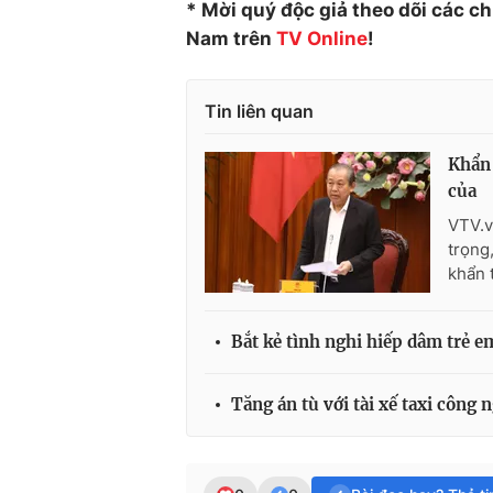
* Mời quý độc giả theo dõi các c
Nam trên
TV Online
!
Tin liên quan
Khẩn 
của
VTV.v
trọng
khẩn 
Bắt kẻ tình nghi hiếp dâm trẻ em
Tăng án tù với tài xế taxi công