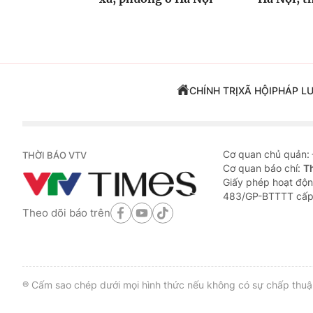
CHÍNH TRỊ
XÃ HỘI
PHÁP L
Cơ quan chủ quản:
THỜI BÁO VTV
Cơ quan báo chí:
T
Giấy phép hoạt độn
483/GP-BTTTT cấp
Theo dõi báo trên
® Cấm sao chép dưới mọi hình thức nếu không có sự chấp thuận 