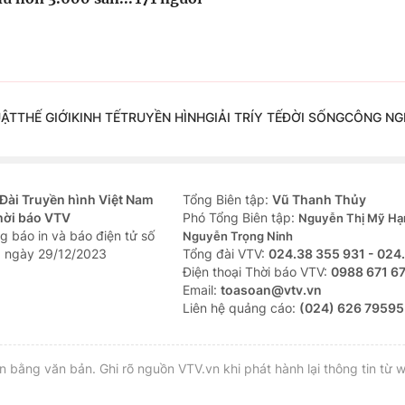
UẬT
THẾ GIỚI
KINH TẾ
TRUYỀN HÌNH
GIẢI TRÍ
Y TẾ
ĐỜI SỐNG
CÔNG NG
Đài Truyền hình Việt Nam
Tổng Biên tập:
Vũ Thanh Thủy
hời báo VTV
Phó Tổng Biên tập:
Nguyễn Thị Mỹ Hạ
g báo in và báo điện tử số
Nguyễn Trọng Ninh
 ngày 29/12/2023
Tổng đài VTV:
024.38 355 931 - 024
Ðiện thoại Thời báo VTV:
0988 671 6
Email:
toasoan@vtv.vn
Liên hệ quảng cáo:
(024) 626 79595
bằng văn bản. Ghi rõ nguồn VTV.vn khi phát hành lại thông tin từ w