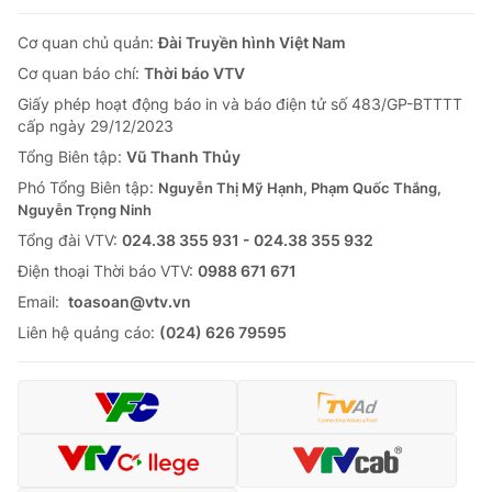
Cơ quan chủ quản:
Đài Truyền hình Việt Nam
Cơ quan báo chí:
Thời báo VTV
Giấy phép hoạt động báo in và báo điện tử số 483/GP-BTTTT
cấp ngày 29/12/2023
Tổng Biên tập:
Vũ Thanh Thủy
Phó Tổng Biên tập:
Nguyễn Thị Mỹ Hạnh, Phạm Quốc Thắng,
Nguyễn Trọng Ninh
Tổng đài VTV:
024.38 355 931 - 024.38 355 932
Ðiện thoại Thời báo VTV:
0988 671 671
Email:
toasoan@vtv.vn
Liên hệ quảng cáo:
(024) 626 79595