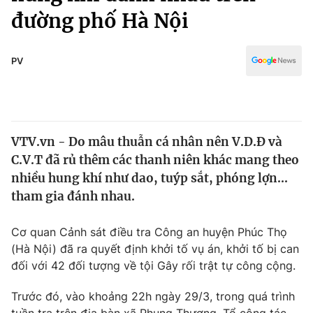
Chính trị
đường phố Hà Nội
Truyền hình
Văn hóa - Giải trí
Xã hội
Y tế
PV
Đời sống
Pháp luật
Công nghệ
Giáo dục
Y tế
VTV.vn - Do mâu thuẫn cá nhân nên V.D.Đ và
C.V.T đã rủ thêm các thanh niên khác mang theo
Thế giới
nhiều hung khí như dao, tuýp sắt, phóng lợn...
Tin tức
tham gia đánh nhau.
Kinh tế
Thế giới đó đây
Cơ quan Cảnh sát điều tra Công an huyện Phúc Thọ
Tài chính
Dữ liệu và đời sống
(Hà Nội) đã ra quyết định khởi tố vụ án, khởi tố bị can
Câu chuyện quốc tế
Thị trường
đối với 42 đối tượng về tội Gây rối trật tự công cộng.
Truyền hình
Góc doanh nghiệp
Trước đó, vào khoảng 22h ngày 29/3, trong quá trình