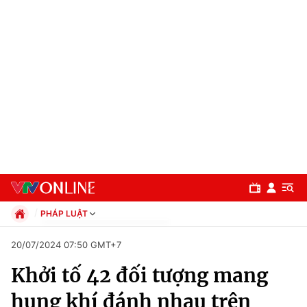
PHÁP LUẬT
Chính trị
20/07/2024 07:50 GMT+7
Xã hội
Khởi tố 42 đối tượng mang
Pháp luật
Chuyên mục
Kinh tế
hung khí đánh nhau trên
Thể thao