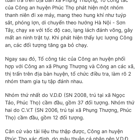
tuần tra trên địa bàn xã Phụng Thượng, Tổ công tác
Phim VTV
Giải trí
của Công an huyện Phúc Thọ phát hiện một nhóm
Hậu trường
thanh niên đi xe máy, mang theo hung khí như tuýp
Điện ảnh
sắt, phóng lợn, di chuyển theo hướng Hà Nội - Sơn
Đời sống
Nhân vật
Tây, chạy xe với tốc độ cao, lạng lách đánh võng, gây
Âm nhạc
mất an ninh trật tự. Khi phát hiện thấy lực lượng Công
Du lịch
Khán giả
Giáo dục
Sao
an, các đối tượng tăng ga bỏ chạy.
Làm đẹp
Giải sao mai
Tuyển sinh
Ngay sau đó, Tổ công tác của Công an huyện phối
Công nghệ
Chất lượng cuộc sống
hợp với Công an xã Phụng Thượng và Công an các xã,
Học trực tuyến
thị trấn trên địa bàn huyện, tổ chức điều tra, làm rõ 2
Hitech Công nghệ tương lai
Giao lưu trực tuyến
nhóm tham gia tụ tập đánh nhau.
Sản phẩm
Nhóm thứ nhất do V.D.Đ (SN 2008, trú tại xã Ngọc
Lịch phát sóng
Thị trường
Tảo, Phúc Thọ) cầm đầu, gồm 37 đối tượng. Nhóm thứ
hai do C.V.T (SN 2006, trú tại xã Phụng Thượng, Phúc
Tư vấn
Thọ) cầm đầu, gồm 12 đối tượng.
Chuyên mục khác
Căn cứ vào tài liệu thu thập được, Công an huyện
Emagazine
Podcast
Phúc Thọ xác định, do mâu thuẫn cá nhân nên V.D.Đ