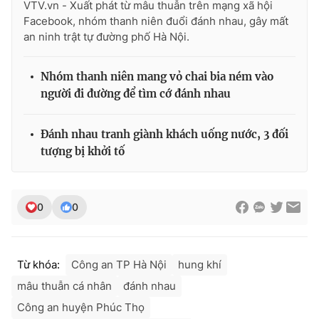
VTV.vn - Xuất phát từ mâu thuẫn trên mạng xã hội
Ðiện thoại Thời báo VTV:
024.66 897 897
Facebook, nhóm thanh niên đuổi đánh nhau, gây mất
Email:
toasoan@vtv.vn
an ninh trật tự đường phố Hà Nội.
Liên hệ quảng cáo:
024-7300.7108
Nhóm thanh niên mang vỏ chai bia ném vào
người đi đường để tìm cớ đánh nhau
Đánh nhau tranh giành khách uống nước, 3 đối
tượng bị khởi tố
0
0
® Cấm sao chép dưới mọi hình thức nếu không có sự chấp
thuận bằng văn bản. Ghi rõ nguồn VTV.vn khi phát hành lại
Từ khóa:
Công an TP Hà Nội
hung khí
thông tin từ website này.
mâu thuẫn cá nhân
đánh nhau
Công an huyện Phúc Thọ