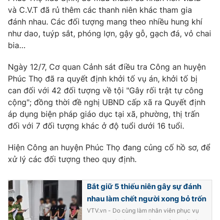
và C.V.T đã rủ thêm các thanh niên khác tham gia
Photo
Infographic
đánh nhau. Các đối tượng mang theo nhiều hung khí
như dao, tuýp sắt, phóng lợn, gậy gỗ, gạch đá, vỏ chai
Video
Shorts video
bia…
Ngày 12/7, Cơ quan Cảnh sát điều tra Công an huyện
VTV Money
VTV Thể thao
Phúc Thọ đã ra quyết định khởi tố vụ án, khởi tố bị
can đối với 42 đối tượng về tội "Gây rối trật tự công
VTV Sức khoẻ
Bất động sản
cộng"; đồng thời đề nghị UBND cấp xã ra Quyết định
áp dụng biện pháp giáo dục tại xã, phường, thị trấn
đối với 7 đối tượng khác ở độ tuổi dưới 16 tuổi.
Thị trường 24h
Tấm lòng Việt
Hiện Công an huyện Phúc Thọ đang củng cố hồ sơ, để
VTV4
Vươn mình bằng AI
xử lý các đối tượng theo quy định.
VTV9
Bắt giữ 5 thiếu niên gây sự đánh
VTV8
nhau làm chết người xong bỏ trốn
VTV.vn - Do cùng làm nhân viên phục vụ
Liên hệ tòa soạn
English