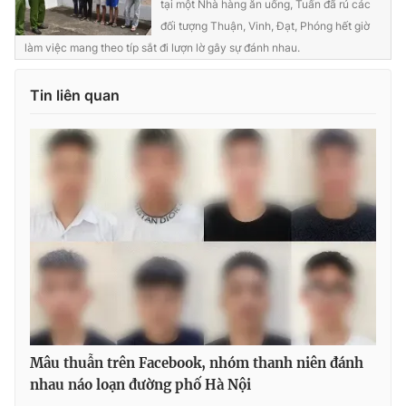
tại một Nhà hàng ăn uống, Tuấn đã rủ các
đối tượng Thuận, Vinh, Đạt, Phóng hết giờ
làm việc mang theo típ sắt đi lượn lờ gây sự đánh nhau.
THỜI BÁO VTV
Tin liên quan
Theo dõi báo trên
Cơ quan chủ quản:
Đài Truyền hình Việt Nam
Cơ quan báo chí:
Thời báo VTV
Giấy phép hoạt động báo in và báo điện tử số 483/GP-BTTTT
cấp ngày 29/12/2023
Tổng Biên tập:
Vũ Thanh Thủy
Phó Tổng Biên tập:
Nguyễn Thị Mỹ Hạnh, Phạm Quốc Thắng,
Mâu thuẫn trên Facebook, nhóm thanh niên đánh
Nguyễn Trọng Ninh
nhau náo loạn đường phố Hà Nội
Tổng đài VTV:
024.38 355 931 - 024.38 355 932